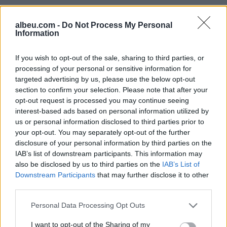
albeu.com -
Do Not Process My Personal
Information
If you wish to opt-out of the sale, sharing to third parties, or
processing of your personal or sensitive information for
Shtuar
më
9.06.2023 13:58
targeted advertising by us, please use the below opt-out
Tags:
,
Saturni retrogradë
Saturni retrogradë
section to confirm your selection. Please note that after your
horoskop
opt-out request is processed you may continue seeing
interest-based ads based on personal information utilized by
us or personal information disclosed to third parties prior to
your opt-out. You may separately opt-out of the further
disclosure of your personal information by third parties on the
IAB’s list of downstream participants. This information may
also be disclosed by us to third parties on the
IAB’s List of
Downstream Participants
that may further disclose it to other
third parties.
Personal Data Processing Opt Outs
I want to opt-out of the Sharing of my