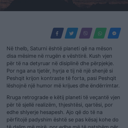
Në thelb, Saturni është planeti që na mëson
disa mësime në rrugën e vështirë. Kush vjen
për të na detyruar në disiplinë dhe përpjekje.
Por nga ana tjetër, hyrja e tij në një shenjë si
Peshqit krijon kontraste të forta, pasi Peshqit
lëshojnë një humor më krijues dhe ëndërrimtar.
Rruga retrograde e këtij planeti të veçantë vjen
për të sjellë realizëm, thjeshtësi, qartësi, por
edhe shlyerje hesapesh. Ajo që do të na
përfitojë padyshim është se pas kësaj kohe do
të dalim më mirë, por edhe më të gatshëm për