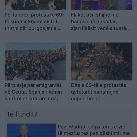
Përfundon protesta e 69-
Flakët përfshijnë një
të kundër kryeministrit,
banesë në Shkodër,
thirrje për burgosjen e
zjarrfikësit vënë situatën
Ramës dhe Berishës:
nën kontroll
“Nesër do të jemi më
shumë, nuk ndalemi”
Përplasje për emigrantët
Dita e 69-të e protestës,
në Ceuta, Spanja rikthen
qytetarët marshojnë
kontrollet kufitare ndaj
nëpër Tiranë
udhëtarëve nga Italia
të fundit
Real Madridi shqyrton tre yje
të mesfushës pas dështimit me