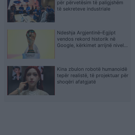
për përvetësim të paligjshëm
të sekreteve industriale
Ndeshja Argjentinë–Egjipt
vendos rekord historik në
Google, kërkimet arrijnë nivele
të papara
Kina zbulon robotë humanoidë
tepër realistë, të projektuar për
shoqëri afatgjatë