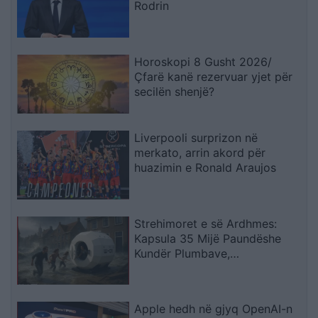
Rodrin
Horoskopi 8 Gusht 2026/
Çfarë kanë rezervuar yjet për
secilën shenjë?
Liverpooli surprizon në
merkato, arrin akord për
huazimin e Ronald Araujos
Strehimoret e së Ardhmes:
Kapsula 35 Mijë Paundëshe
Kundër Plumbave,
Shpërthimeve dhe Fatkeqësive
Natyrore
Apple hedh në gjyq OpenAI-n