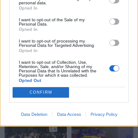
personal data.
Opted In
Gramsh, tre zjarre nën
Video/ Kamioni e përplas
kontroll pas ndërhyrjes në
dhe e tërheq zvarrë 12-
I want to opt-out of the Sale of my
Personal Data.
terrene të vështira
vjeçarin që po kthehej nga
Opted In
shkolla, i mituri shpëton
mrekullisht
I want to opt-out of processing my
Personal Data for Targeted Advertising.
Opted In
I want to opt-out of Collection, Use,
Retention, Sale, and/or Sharing of my
Personal Data that Is Unrelated with the
Purposes for which it was collected.
Opted Out
SHBA: Bisedimet Oman-
Dita e tetë e protestës në
Iran po avancojnë,
Divjakë, banorët
CONFIRM
marrëveshja për lundrimin
refuzojnë bashkimin me
në Hormuz pritet së
Lushnjen
shpejti
Data Deletion
Data Access
Privacy Policy