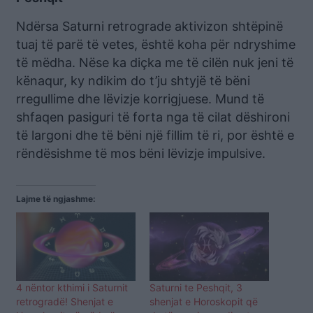
Ndërsa Saturni retrograde aktivizon shtëpinë
tuaj të parë të vetes, është koha për ndryshime
të mëdha. Nëse ka diçka me të cilën nuk jeni të
kënaqur, ky ndikim do t’ju shtyjë të bëni
rregullime dhe lëvizje korrigjuese. Mund të
shfaqen pasiguri të forta nga të cilat dëshironi
të largoni dhe të bëni një fillim të ri, por është e
rëndësishme të mos bëni lëvizje impulsive.
Lajme të ngjashme:
4 nëntor kthimi i Saturnit
Saturni te Peshqit, 3
retrogradë! Shenjat e
shenjat e Horoskopit që