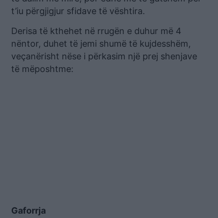
t’iu përgjigjur sfidave të vështira.
Derisa të kthehet në rrugën e duhur më 4
nëntor, duhet të jemi shumë të kujdesshëm,
veçanërisht nëse i përkasim një prej shenjave
të mëposhtme:
Gaforrja