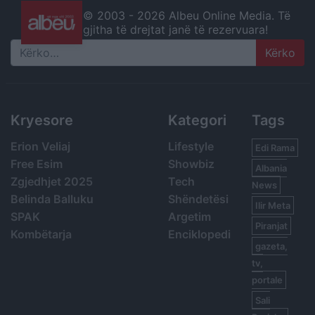
© 2003 -
2026 Albeu Online Media. Të
gjitha të drejtat janë të rezervuara!
Search
Kryesore
Kategori
Tags
Erion Veliaj
Lifestyle
Edi Rama
Free Esim
Showbiz
Albania
Zgjedhjet 2025
Tech
News
Belinda Balluku
Shëndetësi
Ilir Meta
SPAK
Argetim
Piranjat
Kombëtarja
Enciklopedi
gazeta,
tv,
portale
Sali