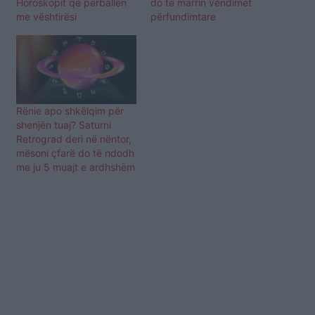
Horoskopit që përballen
do të marrin vendimet
me vështirësi
përfundimtare
Rënie apo shkëlqim për
shenjën tuaj? Saturni
Retrograd deri në nëntor,
mësoni çfarë do të ndodh
me ju 5 muajt e ardhshëm