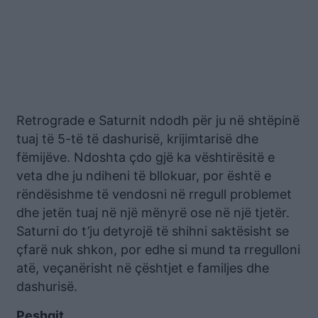
Retrograde e Saturnit ndodh për ju në shtëpinë
tuaj të 5-të të dashurisë, krijimtarisë dhe
fëmijëve. Ndoshta çdo gjë ka vështirësitë e
veta dhe ju ndiheni të bllokuar, por është e
rëndësishme të vendosni në rregull problemet
dhe jetën tuaj në një mënyrë ose në një tjetër.
Saturni do t’ju detyrojë të shihni saktësisht se
çfarë nuk shkon, por edhe si mund ta rregulloni
atë, veçanërisht në çështjet e familjes dhe
dashurisë.
Peshqit