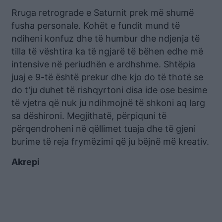
Rruga retrograde e Saturnit prek më shumë
fusha personale. Kohët e fundit mund të
ndiheni konfuz dhe të humbur dhe ndjenja të
tilla të vështira ka të ngjarë të bëhen edhe më
intensive në periudhën e ardhshme. Shtëpia
juaj e 9-të është prekur dhe kjo do të thotë se
do t’ju duhet të rishqyrtoni disa ide ose besime
të vjetra që nuk ju ndihmojnë të shkoni aq larg
sa dëshironi. Megjithatë, përpiquni të
përqendroheni në qëllimet tuaja dhe të gjeni
burime të reja frymëzimi që ju bëjnë më kreativ.
Akrepi