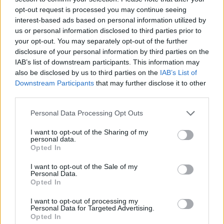
opt-out request is processed you may continue seeing
interest-based ads based on personal information utilized by
us or personal information disclosed to third parties prior to
your opt-out. You may separately opt-out of the further
disclosure of your personal information by third parties on the
IAB’s list of downstream participants. This information may
also be disclosed by us to third parties on the
IAB’s List of
Downstream Participants
that may further disclose it to other
third parties.
Personal Data Processing Opt Outs
I want to opt-out of the Sharing of my
personal data.
Opted In
I want to opt-out of the Sale of my
Personal Data.
Esim for Global
|
Esim for Europe
|
Esim for Caribbean
Opted In
|
Esim for USA
|
Esim for Italy
|
Esim for Spain
|
Esim
for Turkey
|
Esim for Germany
|
Esim for Greece
|
Esim
I want to opt-out of processing my
Personal Data for Targeted Advertising.
for Asia
|
Esim for World Cup 2026
|
Esim for Saudi
Opted In