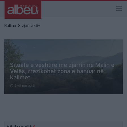
keyboard_arrow_right
Ballina
zjarr aktiv
Situatë e vështirë me zjarrin në Malin e
Velës, rrezikohet zona e banuar në
Kallmet
2 vit me parë
schedule