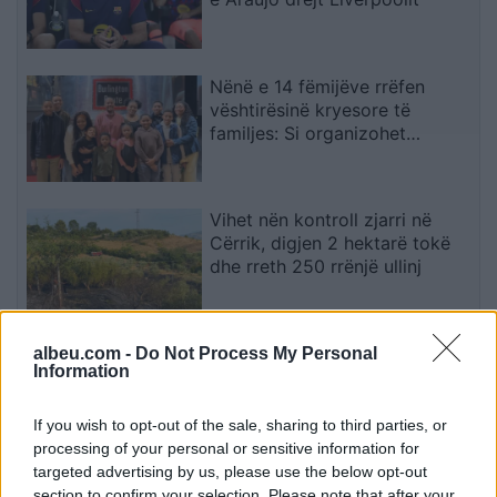
Nënë e 14 fëmijëve rrëfen
vështirësinë kryesore të
familjes: Si organizohet
transporti
Vihet nën kontroll zjarri në
Cërrik, digjen 2 hektarë tokë
dhe rreth 250 rrënjë ullinj
Përfundon protesta e 71-të
albeu.com -
Do Not Process My Personal
Information
qytetare, mesazhi i qartë për
qeverinë: “Nesër më shumë”,
kërkohet largimi i Ramës
If you wish to opt-out of the sale, sharing to third parties, or
processing of your personal or sensitive information for
targeted advertising by us, please use the below opt-out
section to confirm your selection. Please note that after your