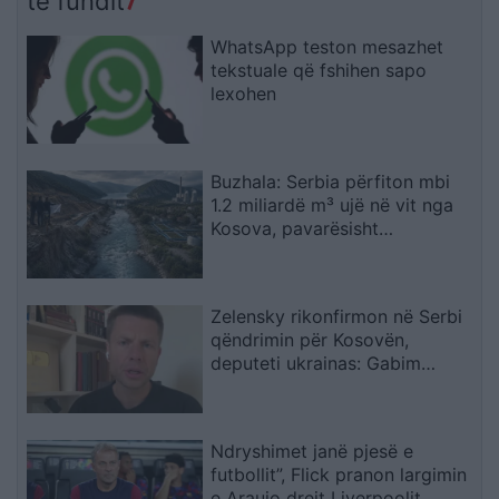
të fundit
WhatsApp teston mesazhet
tekstuale që fshihen sapo
lexohen
Buzhala: Serbia përfiton mbi
1.2 miliardë m³ ujë në vit nga
Kosova, pavarësisht
kërcënimeve për Ibërin
Zelensky rikonfirmon në Serbi
qëndrimin për Kosovën,
deputeti ukrainas: Gabim
diplomatik, Ukraina duhet ta
njohë
Ndryshimet janë pjesë e
futbollit”, Flick pranon largimin
e Araujo drejt Liverpoolit