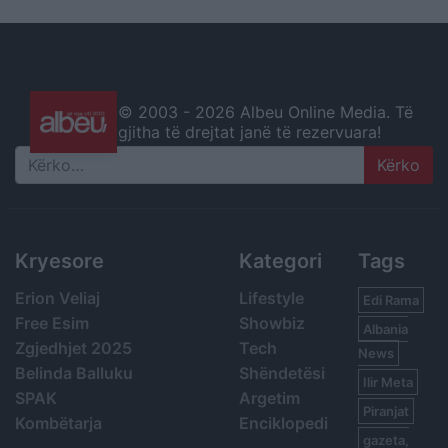
© 2003 -
2026 Albeu Online Media. Të
gjitha të drejtat janë të rezervuara!
Search
Kryesore
Kategori
Tags
Erion Veliaj
Lifestyle
Edi Rama
Free Esim
Showbiz
Albania
Zgjedhjet 2025
Tech
News
Belinda Balluku
Shëndetësi
Ilir Meta
SPAK
Argetim
Piranjat
Kombëtarja
Enciklopedi
gazeta,