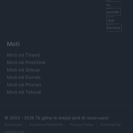
tv,
portale
Sali
Berisha
Moti
Moti në Tiranë
Moti në Prishtinë
Moti në Shkup
Moti në Durrës
Moti në Prizren
Moti në Tetovë
© 2003 -
2026 Të gjitha të drejtat janë të rezervuara!
Kontaktoni
Kushtet e Përdorimit
Privacy Policy
Powered by:
orihost.com