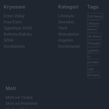
Kryesore
Kategori
Tags
Erion Veliaj
Lifestyle
Edi Rama
Free Esim
Showbiz
Albania
Zgjedhjet 2025
Tech
News
Belinda Balluku
Shëndetësi
Ilir Meta
SPAK
Argetim
Piranjat
Kombëtarja
Enciklopedi
gazeta,
tv,
portale
Sali
Berisha
Moti
Moti në Tiranë
Moti në Prishtinë