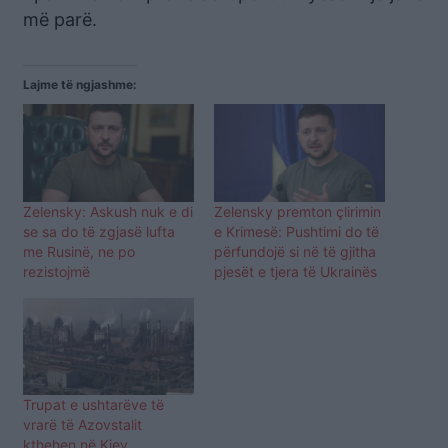
më parë.
Lajme të ngjashme:
Zelensky: Askush nuk e di
Zelensky premton çlirimin
se sa do të zgjasë lufta
e Krimesë: Pushtimi do të
me Rusinë, ne po
përfundojë si në të gjitha
rezistojmë
pjesët e tjera të Ukrainës
Trupat e ushtarëve të
vrarë të Azovstalit
kthehen në Kiev,