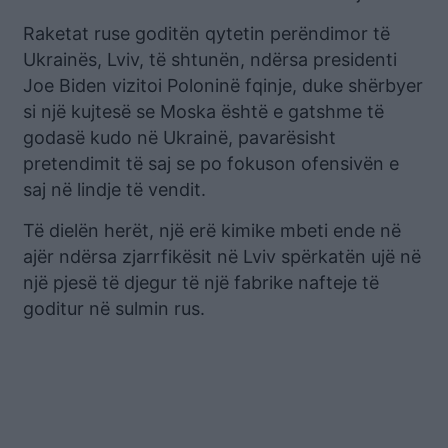
Raketat ruse goditën qytetin perëndimor të
Ukrainës, Lviv, të shtunën, ndërsa presidenti
Joe Biden vizitoi Poloninë fqinje, duke shërbyer
si një kujtesë se Moska është e gatshme të
godasë kudo në Ukrainë, pavarësisht
pretendimit të saj se po fokuson ofensivën e
saj në lindje të vendit.
Të dielën herët, një erë kimike mbeti ende në
ajër ndërsa zjarrfikësit në Lviv spërkatën ujë në
një pjesë të djegur të një fabrike nafteje të
goditur në sulmin rus.