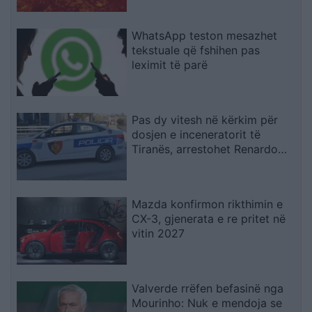
WhatsApp teston mesazhet
tekstuale që fshihen pas
leximit të parë
Pas dy vitesh në kërkim për
dosjen e inceneratorit të
Tiranës, arrestohet Renardo
Nallbani në Palasë
Mazda konfirmon rikthimin e
CX-3, gjenerata e re pritet në
vitin 2027
Valverde rrëfen befasinë nga
Mourinho: Nuk e mendoja se