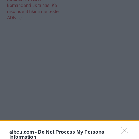
komandanti ukrainas: Ka
nisur identifikimi me teste
ADN-je
Shtuar
më
27.03.2022 08:17
albeu.com -
Do Not Process My Personal
Tags:
,
,
konfliktet ne lindje
moska
pushtimi i
Information