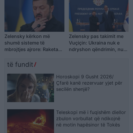
Zelensky kërkon më
Zelensky pas takimit me
shumë sisteme të
Vuçiçin: Ukraina nuk e
mbrojtjes ajrore: Raketa
ndryshon qëndrimin, nuk
që vjen drejt nesh vret
do ta njohë Kosovën
njerëz
të fundit
Horoskopi 9 Gusht 2026/
Çfarë kanë rezervuar yjet për
secilën shenjë?
Teleskopi më i fuqishëm diellor
zbulon vorbullat që ndikojnë
në motin hapësinor të Tokës