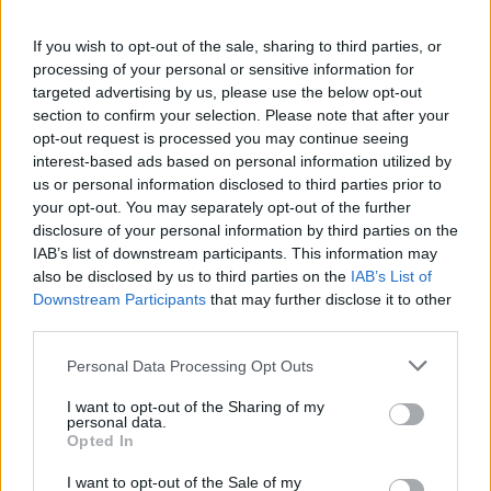
,
,
,
ukraines
sulmet ruse
Vladimir Putin
zelensky
If you wish to opt-out of the sale, sharing to third parties, or
processing of your personal or sensitive information for
targeted advertising by us, please use the below opt-out
section to confirm your selection. Please note that after your
opt-out request is processed you may continue seeing
interest-based ads based on personal information utilized by
us or personal information disclosed to third parties prior to
your opt-out. You may separately opt-out of the further
disclosure of your personal information by third parties on the
IAB’s list of downstream participants. This information may
also be disclosed by us to third parties on the
IAB’s List of
Downstream Participants
that may further disclose it to other
third parties.
Ankaraja u kërkon
Zelensky paralajmëron:
Personal Data Processing Opt Outs
Moskës dhe Kievit
Rusia mund të presë deri
armëpushim në Detin e Zi
në 50 mijë trupa nga
I want to opt-out of the Sharing of my
personal data.
Koreja e Veriut
Opted In
I want to opt-out of the Sale of my