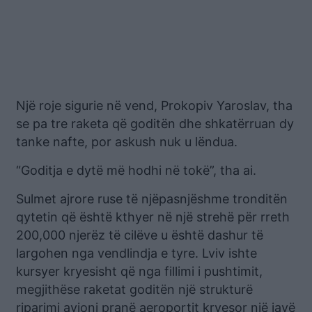
Një roje sigurie në vend, Prokopiv Yaroslav, tha
se pa tre raketa që goditën dhe shkatërruan dy
tanke nafte, por askush nuk u lëndua.
“Goditja e dytë më hodhi në tokë”, tha ai.
Sulmet ajrore ruse të njëpasnjëshme tronditën
qytetin që është kthyer në një strehë për rreth
200,000 njerëz të cilëve u është dashur të
largohen nga vendlindja e tyre. Lviv ishte
kursyer kryesisht që nga fillimi i pushtimit,
megjithëse raketat goditën një strukturë
riparimi avioni pranë aeroportit kryesor një javë