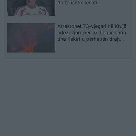
do të ishte kështu
Arrestohet 73-vjeçari në Krujë,
ndezi zjarr për të djegur barin
dhe flakët u përhapën drejt
malit