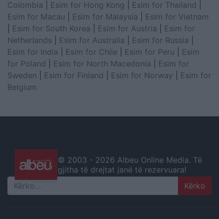
Colombia
|
Esim for Hong Kong
|
Esim for Thailand
|
Esim for Macau
|
Esim for Malaysia
|
Esim for Vietnam
|
Esim for South Korea
|
Esim for Austria
|
Esim for
Netherlands
|
Esim for Australia
|
Esim for Russia
|
Esim for India
|
Esim for Chile
|
Esim for Peru
|
Esim
for Poland
|
Esim for North Macedonia
|
Esim for
Sweden
|
Esim for Finland
|
Esim for Norway
|
Esim for
Belgium
© 2003 -
2026 Albeu Online Media. Të
gjitha të drejtat janë të rezervuara!
Search