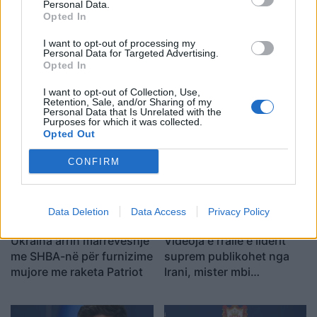
Personal Data.
Opted In
I want to opt-out of processing my
Personal Data for Targeted Advertising.
Opted In
Senati konfirmon me
Sulmet ruse godasin
I want to opt-out of Collection, Use,
rezultat të ngushtë ish-
zonat pranë Kievit, vriten
Retention, Sale, and/or Sharing of my
avokatin e Trumpit si
tre persona, përfshirë një
Personal Data that Is Unrelated with the
Purposes for which it was collected.
Prokuror të Përgjithshëm
fëmijë
Opted Out
të SHBA-së
CONFIRM
Data Deletion
Data Access
Privacy Policy
Ukraina arrin marrëveshje
Videoja e rrallë e liderit
me SHBA-në për furnizime
suprem publikohet nga
mujore me raketa Patriot
Irani, mister mbi
shëndetin e Mojtaba
Khameneit