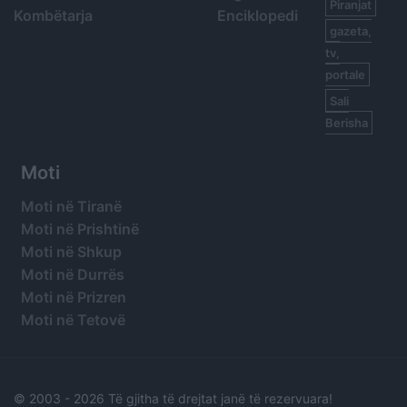
Piranjat
Kombëtarja
Enciklopedi
gazeta,
tv,
portale
Sali
Berisha
Moti
Moti në Tiranë
Moti në Prishtinë
Moti në Shkup
Moti në Durrës
Moti në Prizren
Moti në Tetovë
© 2003 -
2026 Të gjitha të drejtat janë të rezervuara!