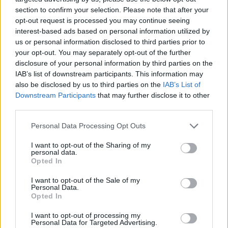
section to confirm your selection. Please note that after your
opt-out request is processed you may continue seeing
interest-based ads based on personal information utilized by
us or personal information disclosed to third parties prior to
your opt-out. You may separately opt-out of the further
disclosure of your personal information by third parties on the
IAB’s list of downstream participants. This information may
also be disclosed by us to third parties on the
IAB’s List of
Downstream Participants
that may further disclose it to other
third parties.
Personal Data Processing Opt Outs
I want to opt-out of the Sharing of my
personal data.
Opted In
I want to opt-out of the Sale of my
Personal Data.
Opted In
Esim for Global
|
Esim for Europe
|
Esim for Caribbean
|
Esim for USA
|
Esim for Italy
|
Esim for Spain
|
Esim
I want to opt-out of processing my
Personal Data for Targeted Advertising.
for Turkey
|
Esim for Germany
|
Esim for Greece
|
Esim