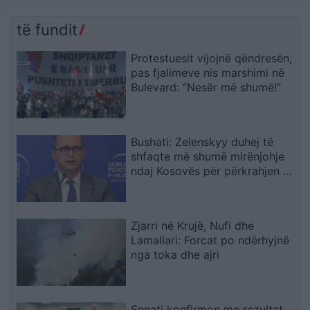
të fundit
Protestuesit vijojnë qëndresën,
pas fjalimeve nis marshimi në
Bulevard: “Nesër më shumë!”
Bushati: Zelenskyy duhej të
shfaqte më shumë mirënjohje
ndaj Kosovës për përkrahjen e
Ukrainës
Zjarri në Krujë, Nufi dhe
Lamallari: Forcat po ndërhyjnë
nga toka dhe ajri
Senati konfirmon me rezultat