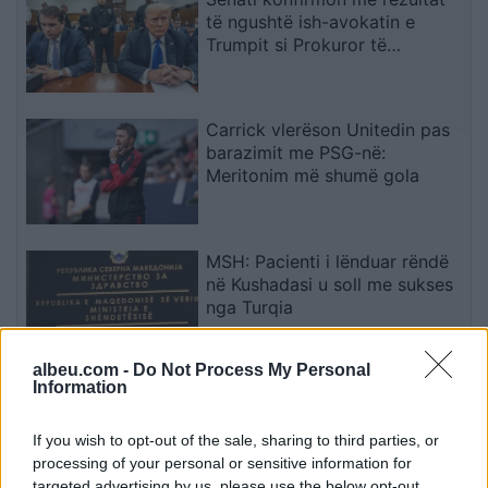
të ngushtë ish-avokatin e
Trumpit si Prokuror të
Përgjithshëm të SHBA-së
Carrick vlerëson Unitedin pas
barazimit me PSG-në:
Meritonim më shumë gola
MSH: Pacienti i lënduar rëndë
në Kushadasi u soll me sukses
nga Turqia
albeu.com -
Do Not Process My Personal
Information
Protesta hyn në ditën e 70-të,
Arben Kola: Qëndresa do të
vijojë deri në shtator, edhe
If you wish to opt-out of the sale, sharing to third parties, or
diaspora do të angazhohet
processing of your personal or sensitive information for
targeted advertising by us, please use the below opt-out