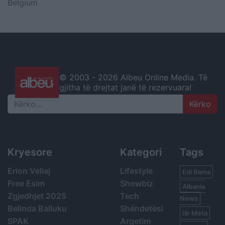
Belgium
© 2003 -
2026 Albeu Online Media. Të
gjitha të drejtat janë të rezervuara!
Search
Kryesore
Kategori
Tags
Erion Veliaj
Lifestyle
Edi Rama
Free Esim
Showbiz
Albania
Zgjedhjet 2025
Tech
News
Belinda Balluku
Shëndetësi
Ilir Meta
SPAK
Argetim