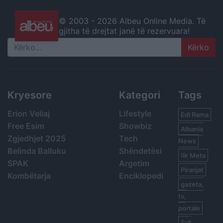
© 2003 -
2026 Albeu Online Media. Të
gjitha të drejtat janë të rezervuara!
Search
Kryesore
Kategori
Tags
Erion Veliaj
Lifestyle
Edi Rama
Free Esim
Showbiz
Albania
Zgjedhjet 2025
Tech
News
Belinda Balluku
Shëndetësi
Ilir Meta
SPAK
Argetim
Piranjat
Kombëtarja
Enciklopedi
gazeta,
tv,
portale
Sali