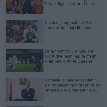
Projektligji i shtatorit i hap
rrugë monopolit, SPAK të
ndërhyjë
Shkëndija mposhtet 2-1 në
transfertën ndaj Hibernianit
Drita triumfon 1-4 ndaj Tre
Fiorit dhe hedh hap të madh
drejt play-offit të Ligës së
Konferencës
Lamallari shpjegon vendimin
për shpalljen “non grata” të dy
shtetasve nga Maqedonia e
Veriut