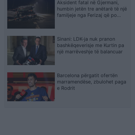
Aksident fatal në Gjermani,
humbin jetën tre anëtarë të një
familjeje nga Ferizaj që po
ktheheshin prej Kosovës
Sinani: LDK-ja nuk pranon
bashkëqeverisje me Kurtin pa
një marrëveshje të balancuar
Barcelona përgatit ofertën
marramendëse, zbulohet paga
e Rodrit