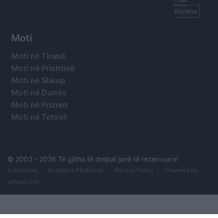
Berisha
Moti
Moti në Tiranë
Moti në Prishtinë
Moti në Shkup
Moti në Durrës
Moti në Prizren
Moti në Tetovë
© 2003 -
2026 Të gjitha të drejtat janë të rezervuara!
Kontaktoni
Kushtet e Përdorimit
Privacy Policy
Powered by:
orihost.com