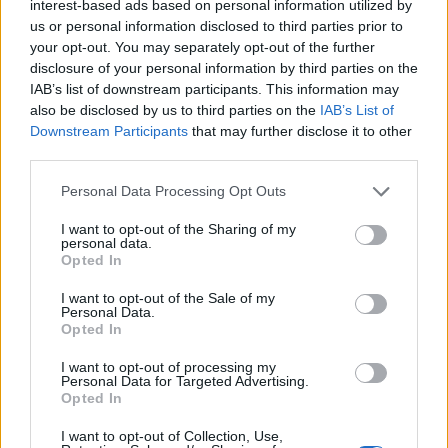
interest-based ads based on personal information utilized by
us or personal information disclosed to third parties prior to
Tragjedi në autostradën e
“Po ngrihet një ministri
your opt-out. You may separately opt-out of the further
Mirditës, vdes 38-vjeçari
paralele e Shëndetësisë”/
disclosure of your personal information by third parties on the
kosovar pasi doli nga
Këlliçi: Projektligji i
IAB’s list of downstream participants. This information may
rruga me motomjet
shtatorit i hap rrugë
also be disclosed by us to third parties on the
IAB’s List of
monopolit, SPAK të
Downstream Participants
that may further disclose it to other
third parties.
ndërhyjë
Personal Data Processing Opt Outs
I want to opt-out of the Sharing of my
personal data.
Opted In
Video/ Shpërthimi në një
Infermierja shqiptare në
minibus në periferi të
Itali shpërthen në lot në
I want to opt-out of the Sale of my
Personal Data.
Damaskut lë 2 të vdekur
protestë: Pacientët
Opted In
dhe 13 të plagosur
detyrohen të kërkojnë
kurim jashtë vendit
I want to opt-out of processing my
Personal Data for Targeted Advertising.
Opted In
I want to opt-out of Collection, Use,