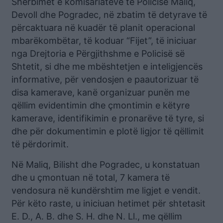
Shërbimet e komisariateve të Policisë Maliq,
Devoll dhe Pogradec, në zbatim të detyrave të
përcaktuara në kuadër të planit operacional
mbarëkombëtar, të koduar “Fijet”, të iniciuar
nga Drejtoria e Përgjithshme e Policisë së
Shtetit, si dhe me mbështetjen e inteligjencës
informative, për vendosjen e paautorizuar të
disa kamerave, kanë organizuar punën me
qëllim evidentimin dhe çmontimin e këtyre
kamerave, identifikimin e pronarëve të tyre, si
dhe për dokumentimin e plotë ligjor të qëllimit
të përdorimit.
Në Maliq, Bilisht dhe Pogradec, u konstatuan
dhe u çmontuan në total, 7 kamera të
vendosura në kundërshtim me ligjet e vendit.
Për këto raste, u iniciuan hetimet për shtetasit
E. D., A. B. dhe S. H. dhe N. Ll., me qëllim