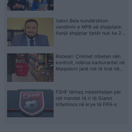
Valon Bela kundërshton
vendimin e MPB-së shqiptare:
Asnjë shqiptar tjetër nuk ka 22
mirënjohje nga NATO
Risteski: Çmimet mbeten nën
kontroll, ndërsa karburantet në
Maqedoni janë më të lirat në
rajon
FSHF tërheq mbështetjen për
një mandat të ri të Gianni
Infantinos në krye të FIFA-s