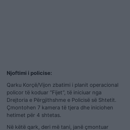
Njoftimi i policise:
Qarku Korçë/Vijon zbatimi i planit operacional
policor të koduar “Fijet”, të iniciuar nga
Drejtoria e Përgjithshme e Policisë së Shtetit.
Çmontohen 7 kamera të tjera dhe iniciohen
hetimet për 4 shtetas.
Në këtë qark, deri më tani, janë çmontuar