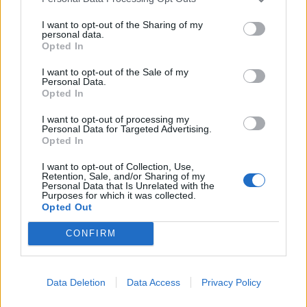
I want to opt-out of the Sharing of my
personal data.
Opted In
Vala e të nxehtit ekstrem,
Itali, alarm i kuq në 27
I want to opt-out of the Sale of my
Personal Data.
Hungaria fik ndriçimin
qytete për shkak të vapës
Opted In
dekorativ të
ekstreme; zgjatet orari i
monumenteve kryesore
vizitave në monumente
I want to opt-out of processing my
Personal Data for Targeted Advertising.
në Budapest për të
Opted In
kursyer energji
I want to opt-out of Collection, Use,
Retention, Sale, and/or Sharing of my
Personal Data that Is Unrelated with the
Purposes for which it was collected.
Opted Out
Përplasen tri automjete në
Londra shpall masa të reja
CONFIRM
aksin Sarandë-Ksamil,
ndaj Moskës: sanksione
lëndohen dy pushues nga
për 6 banka dhe cisternat
Spanja
e naftës ruse
Data Deletion
Data Access
Privacy Policy