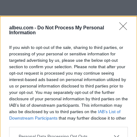
albeu.com -
Do Not Process My Personal
Information
If you wish to opt-out of the sale, sharing to third parties, or
processing of your personal or sensitive information for
targeted advertising by us, please use the below opt-out
Shtuar
më
14.02.2023 14:09
section to confirm your selection. Please note that after your
Tags:
,
,
cmontim kamerash
Korce
operacioni
opt-out request is processed you may continue seeing
interest-based ads based on personal information utilized by
fijet
us or personal information disclosed to third parties prior to
your opt-out. You may separately opt-out of the further
disclosure of your personal information by third parties on the
IAB’s list of downstream participants. This information may
also be disclosed by us to third parties on the
IAB’s List of
Downstream Participants
that may further disclose it to other
third parties.
Personal Data Processing Opt Outs