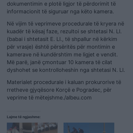
dokumentimin e plotë ligjor të përdorimit të
informacionit të siguruar nga këto kamera.
Në vijim të veprimeve procedurale të kryera në
kuadër të kësaj faze, rezultoi se shtetasi N. Ll.
(babai i shtetasit E. Ll., të shpallur në kërkim
për vrasje) është përsëritës për montimin e
kamerave në kundërshtim me ligjet e vendit.
Më parë, janë çmontuar 10 kamera të cilat
dyshohet se kontrolloheshin nga shtetasi N. Ll.
Materialet procedurale i kaluan prokurorive të
rretheve gjyqësore Korçë e Pogradec, për
veprime të mëtejshme./albeu.com
Lajme të ngjashme: