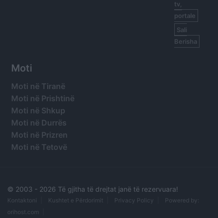
tv,
portale
Sali
Berisha
Moti
Moti në Tiranë
Moti në Prishtinë
Moti në Shkup
Moti në Durrës
Moti në Prizren
Moti në Tetovë
© 2003 -
2026 Të gjitha të drejtat janë të rezervuara!
Kontaktoni
Kushtet e Përdorimit
Privacy Policy
Powered by:
orihost.com