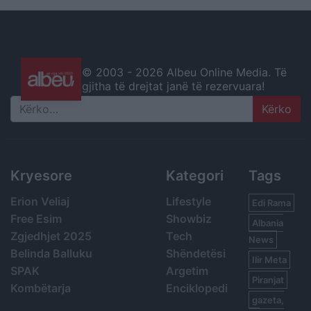
© 2003 -
2026 Albeu Online Media. Të
gjitha të drejtat janë të rezervuara!
Search
Kryesore
Kategori
Tags
Erion Veliaj
Lifestyle
Edi Rama
Free Esim
Showbiz
Albania
Zgjedhjet 2025
Tech
News
Belinda Balluku
Shëndetësi
Ilir Meta
SPAK
Argetim
Piranjat
Kombëtarja
Enciklopedi
gazeta,