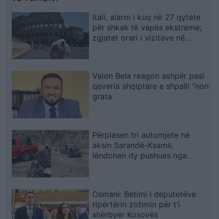
Itali, alarm i kuq në 27 qytete
për shkak të vapës ekstreme;
zgjatet orari i vizitave në
monumente
Valon Bela reagon ashpër pasi
qeveria shqiptare e shpalli “non
grata
Përplasen tri automjete në
aksin Sarandë-Ksamil,
lëndohen dy pushues nga
Spanja
Osmani: Betimi i deputetëve
ripërtërin zotimin për t’i
shërbyer Kosovës