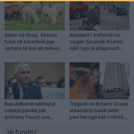
Alarm në Greqi, Kosturi
Aksident i trefishtë në
futet në karantinë pas
rrugën Sarandë-Ksamil,
rasteve të lisë së deleve
njëri nga të plagosurit
dhe dhive, bllokohet
dërgohet në spitalin e
lëvizja e bagëtive
Traumës në Tiranë
Republikanët kërkojnë
Tragjedi në Britani/ Gruaja
ndjekje penale për
shtatzënë humb jetën
Anthony Faucin pas
pasi bie nga kati i nëntë,
heshtjes së tij para
mjekët shpëtojnë
Senatit
foshnjën
të fundit