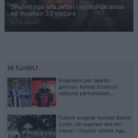
Shuhet nga jeta aktori i njohur ukrainas
në moshën 33 vjeçare
4 vit me parë
schedule
të fundit
Shqetësim për talentin
gjerman, Kennet Eichhorn
ndërpret përkohësisht
karrierën për arsye
shëndetësore
Futbolli shqiptar humbet Besnik
Çotën, ish-kapiteni dhe ish-
trajneri i Sopotit ndahet nga
jeta në moshën 56-vjeçare