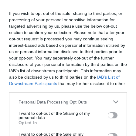
këmbësorin; drejtuesi
shoqërohet në polici
If you wish to opt-out of the sale, sharing to third parties, or
processing of your personal or sensitive information for
targeted advertising by us, please use the below opt-out
VIDEO/ Ndërhyrja “horror” e
section to confirm your selection. Please note that after your
Enea Mihajt në MLS, mbrojtësi
opt-out request is processed you may continue seeing
ndëshkohet me të kuq dhe
interest-based ads based on personal information utilized by
gjobë
us or personal information disclosed to third parties prior to
your opt-out. You may separately opt-out of the further
disclosure of your personal information by third parties on the
IAB’s list of downstream participants. This information may
also be disclosed by us to third parties on the
IAB’s List of
Downstream Participants
that may further disclose it to other
third parties.
Personal Data Processing Opt Outs
I want to opt-out of the Sharing of my
personal data.
Opted In
I want to opt-out of the Sale of my