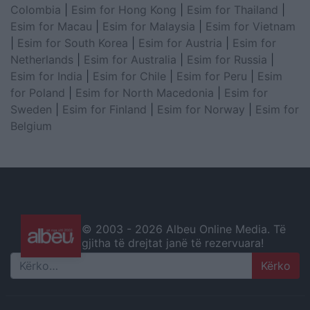
Colombia
|
Esim for Hong Kong
|
Esim for Thailand
|
Esim for Macau
|
Esim for Malaysia
|
Esim for Vietnam
|
Esim for South Korea
|
Esim for Austria
|
Esim for
Netherlands
|
Esim for Australia
|
Esim for Russia
|
Esim for India
|
Esim for Chile
|
Esim for Peru
|
Esim
for Poland
|
Esim for North Macedonia
|
Esim for
Sweden
|
Esim for Finland
|
Esim for Norway
|
Esim for
Belgium
© 2003 -
2026 Albeu Online Media. Të
gjitha të drejtat janë të rezervuara!
Search