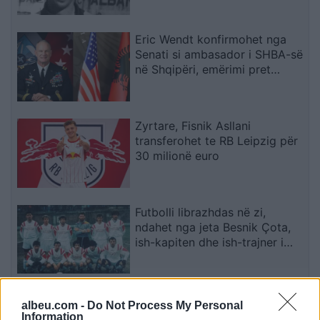
Eric Wendt konfirmohet nga
Senati si ambasador i SHBA-së
në Shqipëri, emërimi pret
firmën e Trump
Zyrtare, Fisnik Asllani
transferohet te RB Leipzig për
30 milionë euro
Futbolli librazhdas në zi,
ndahet nga jeta Besnik Çota,
ish-kapiten dhe ish-trajner i
Sopotit
Aksident fatal në Durrës,
albeu.com -
Do Not Process My Personal
makina përplas për vdekje
Information