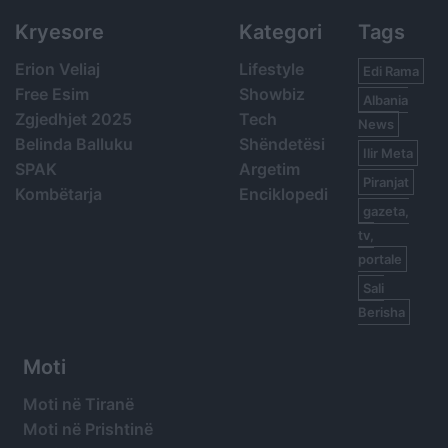
Kryesore
Kategori
Tags
Erion Veliaj
Lifestyle
Edi Rama
Free Esim
Showbiz
Albania
Zgjedhjet 2025
Tech
News
Belinda Balluku
Shëndetësi
Ilir Meta
SPAK
Argetim
Piranjat
Kombëtarja
Enciklopedi
gazeta,
tv,
portale
Sali
Berisha
Moti
Moti në Tiranë
Moti në Prishtinë