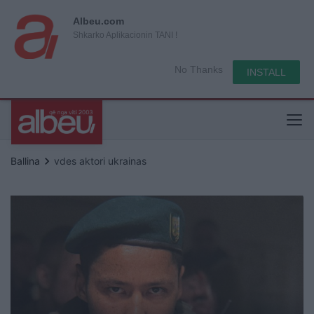
Albeu.com
Shkarko Aplikacionin TANI !
No Thanks
INSTALL
keyboard_arrow_right
Ballina
vdes aktori ukrainas