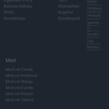
News
Belinda Balluku
Shëndetësi
Ilir Meta
SPAK
Argetim
Piranjat
Kombëtarja
Enciklopedi
gazeta,
tv,
portale
Sali
Berisha
Moti
Moti në Tiranë
Moti në Prishtinë
Moti në Shkup
Moti në Durrës
Moti në Prizren
Moti në Tetovë