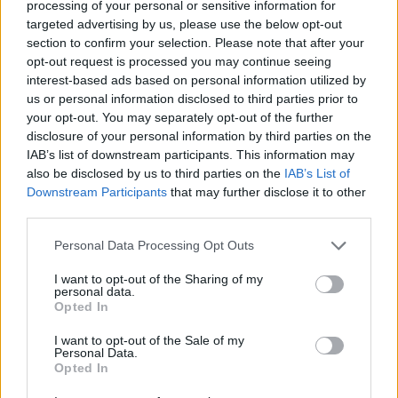
përmes një postimi në
processing of your personal or sensitive information for
rrjetet sociale, ku thotë se
targeted advertising by us, please use the below opt-out
ai së bashku me
section to confirm your selection. Please note that after your
bashkëshorten janë
opt-out request is processed you may continue seeing
izoluar, dhe do të nisin
interest-based ads based on personal information utilized by
procesin e rimëkëmbjes
us or personal information disclosed to third parties prior to
menjëherë. “Sonte,
your opt-out. You may separately opt-out of the further
Melanie dhe unë…
disclosure of your personal information by third parties on the
IAB’s list of downstream participants. This information may
also be disclosed by us to third parties on the
IAB’s List of
Downstream Participants
that may further disclose it to other
third parties.
Personal Data Processing Opt Outs
Shtuar
më
22.01.2025 12:50
I want to opt-out of the Sharing of my
personal data.
Tags:
,
,
,
Opted In
ceremoni
Melania
Trump
vallezimi
I want to opt-out of the Sale of my
Personal Data.
Opted In