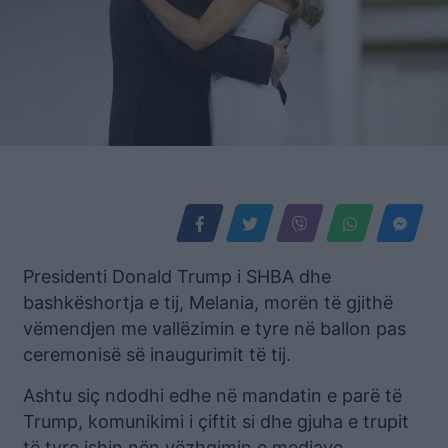
Presidenti Donald Trump i SHBA dhe
bashkëshortja e tij, Melania, morën të gjithë
vëmendjen me vallëzimin e tyre në ballon pas
ceremonisë së inaugurimit të tij.
Ashtu siç ndodhi edhe në mandatin e parë të
Trump, komunikimi i çiftit si dhe gjuha e trupit
të tyre ishin nën vëzhgimin e mediave.