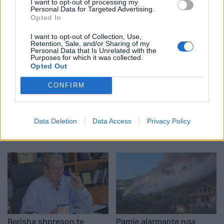
I want to opt-out of processing my
Personal Data for Targeted Advertising.
Opted In
I want to opt-out of Collection, Use,
Retention, Sale, and/or Sharing of my
Personal Data that Is Unrelated with the
Purposes for which it was collected.
Opted Out
CONFIRM
Zbulohet identiteti i 20-
Zjarr në Gjirokastër/
vjeçarit të vrarë në Korçë,
Izolohet flaka në mal,
Data Deletion
Data Access
Privacy Policy
u qëllua me kallashnikov
shkrumbohen 3 hektarë
brenda një pallati
me shkurre e barishte në
kufirin mes Golemit dhe
Progonatit
Berisha shpreson te
Pamje alarmante nga