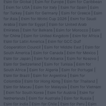
Esim for Global
|
Esim for Europe
|
Esim for Caribbean
|
Esim for USA
|
Esim for Italy
|
Esim for Spain
|
Esim
for Turkey
|
Esim for Germany
|
Esim for Greece
|
Esim
for Asia
|
Esim for World Cup 2026
|
Esim for Saudi
Arabia
|
Esim for Egypt
|
Esim for United Arab
Emirates
|
Esim for Balkans
|
Esim for Morocco
|
Esim
for China
|
Esim for United Kingdom
|
Esim for Africa
|
Esim for Latin America
|
Esim for GCC Gulf
Cooperation Council
|
Esim for Middle East
|
Esim for
South America
|
Esim for Canada
|
Esim for Mexico
|
Esim for Japan
|
Esim for Albania
|
Esim for Kosovo
|
Esim for Switzerland
|
Esim for Tunisia
|
Esim for
South Africa
|
Esim for Algeria
|
Esim for Portugal
|
Esim for Brazil
|
Esim for Argentina
|
Esim for
Colombia
|
Esim for Hong Kong
|
Esim for Thailand
|
Esim for Macau
|
Esim for Malaysia
|
Esim for Vietnam
|
Esim for South Korea
|
Esim for Austria
|
Esim for
Netherlands
|
Esim for Australia
|
Esim for Russia
|
Esim for India
|
Esim for Chile
|
Esim for Peru
|
Esim