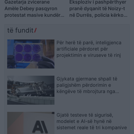
Gazetarja zvicerane
Eksploziv i pashpërthyer
Amèle Debey pasqyron
pranë dyqanit të Noizy-t
protestat masive kundër
në Durrës, policia kërkon
Ramës: Shqiptarët duan t’i
autorët
japin fund pushtetit 35-
të fundit
vjeçar të të njëjtëve emra
Për herë të parë, inteligjenca
artificiale përdoret për
projektimin e viruseve të rinj
Gjykata gjermane shpall të
paligjshëm përdorimin e
këngëve të mbrojtura nga
Suno
Gjatë testeve të sigurisë,
modelet e AI-së hynë në
sistemet reale të tri kompanive