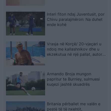
Interi fiton ndaj Juventusit, por
Chivu paralajmëron: Na duhet
ende kohë
Vrasja në Korçë/ 20-vjeçari u
ndoq me kallashnikov dhe u
ekzekutua në një pallat, autori i
dyshuar dhe viktima ishin rritur
bashkë
Armando Broja mungon
papritur te Burnley, sulmuesi
kuqezi jashtë skuadrës
Britania përballet me valën e
pestë të të nxehtit,