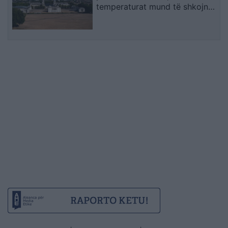
temperaturat mund të shkojnë
në 36°C