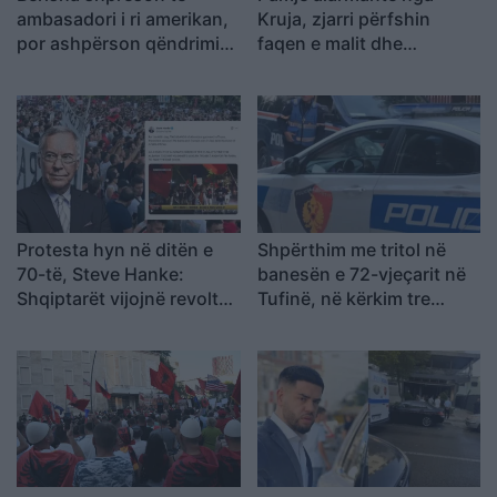
ambasadori i ri amerikan,
Kruja, zjarri përfshin
por ashpërson qëndrimin
faqen e malit dhe
ndaj SPAK-ut dhe
kërcënon 30 banesa e
reformës territoriale
biznese
Protesta hyn në ditën e
Shpërthim me tritol në
70-të, Steve Hanke:
banesën e 72-vjeçarit në
Shqiptarët vijojnë revoltën
Tufinë, në kërkim tre
kundër korrupsionit,
vëllezër
Rama duhet të largohet