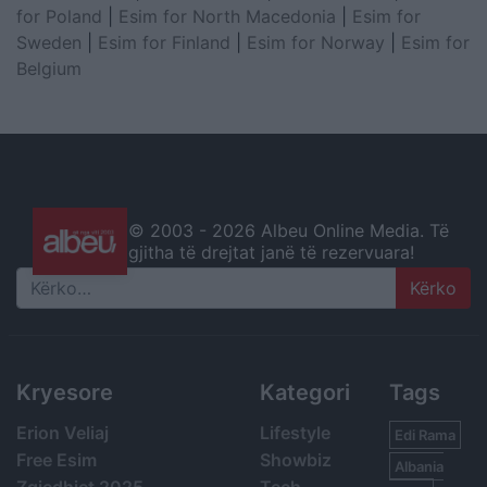
for Poland
|
Esim for North Macedonia
|
Esim for
Sweden
|
Esim for Finland
|
Esim for Norway
|
Esim for
Belgium
© 2003 -
2026 Albeu Online Media. Të
gjitha të drejtat janë të rezervuara!
Search
Kryesore
Kategori
Tags
Erion Veliaj
Lifestyle
Edi Rama
Free Esim
Showbiz
Albania
Zgjedhjet 2025
Tech