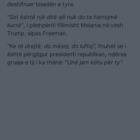
deshifruar bisedën e tyre.
“Sot është një ditë që nuk do ta harrojmë
kurrë”
, i pëshpëriti fillimisht Melania në vesh
Trump, sipas Freeman.
“Ke të drejtë, do mësoj, do luftoj”,
thuhet se i
është përgjigjur presidenti republikan, ndërsa
gruaja e tij i ka thënë: “
Unë jam këtu për ty”.