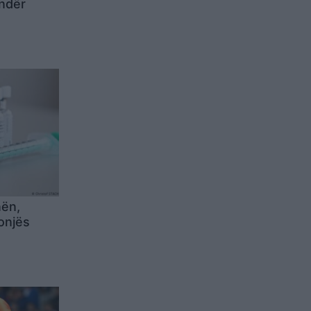
ndër
nën,
onjës