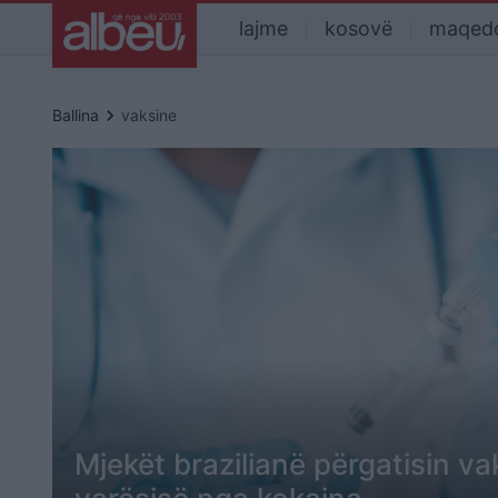
lajme
kosovë
maqed
keyboard_arrow_right
Ballina
vaksine
Mjekët brazilianë përgatisin v