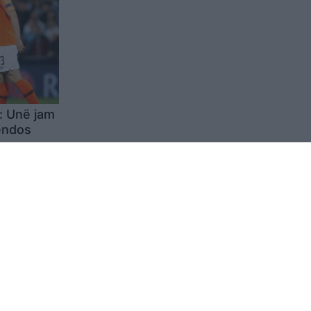
: Unë jam
vendos