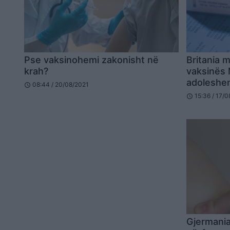
Pse vaksinohemi zakonisht në
Britania 
krah?
vaksinës
adoleshe
08:44 / 20/08/2021
schedule
15:36 / 17/
schedule
Gjermania