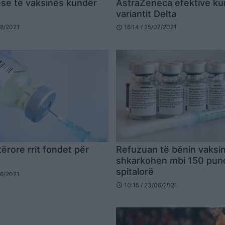
se të vaksinës kundër
AstraZeneca efektive ku
9
variantit Delta
08/2021
16:14 / 25/07/2021
schedule
ërore rrit fondet për
Refuzuan të bënin vaksi
shkarkohen mbi 150 pun
spitalorë
06/2021
10:15 / 23/06/2021
schedule