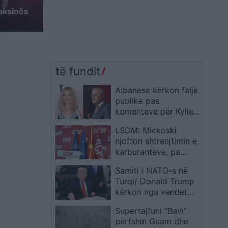
vaksinës
të fundit
Albanese kërkon falje
publike pas
komenteve për Kylie
Minogue: Është
LSDM: Mickoski
fantastike
njofton shtrenjtimin e
karburanteve, pa
paraqitur masa për
Samiti i NATO-s në
mbrojtjen e
Turqi/ Donald Trump
qytetarëve
kërkon nga vendet
anëtare të Aleancës
Supertajfuni “Bavi”
zbatimin e angazhimit
përfshin Guam dhe
për rritjen e