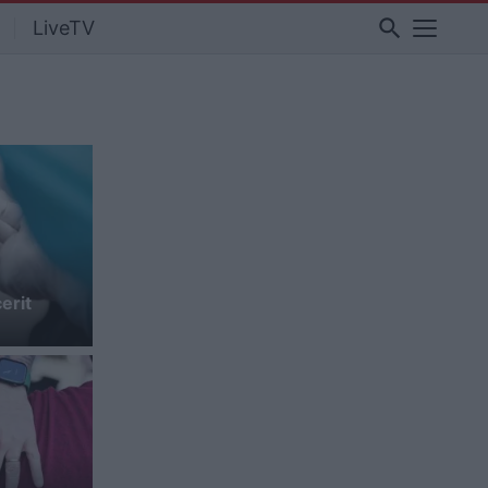
search
LiveTV
erit