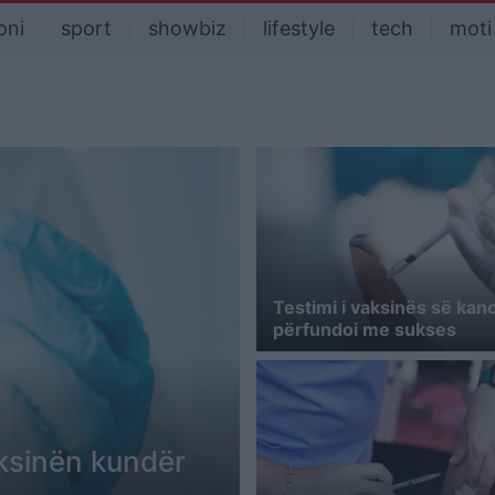
oni
sport
showbiz
lifestyle
tech
moti
Testimi i vaksinës së kanc
përfundoi me sukses
aksinën kundër