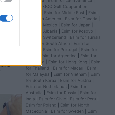
for Africa
|
Esim for Latin America
|
Esim for GCC Gulf Cooperation
Council
|
Esim for Middle East
|
Esim
for South America
|
Esim for Canada
|
Esim for Mexico
|
Esim for Japan
|
Esim for Albania
|
Esim for Kosovo
|
Esim for Switzerland
|
Esim for Tunisia
|
Esim for South Africa
|
Esim for
Algeria
|
Esim for Portugal
|
Esim for
Brazil
|
Esim for Argentina
|
Esim for
inës
Colombia
|
Esim for Hong Kong
|
Esim
ë 94%
for Thailand
|
Esim for Macau
|
Esim
9
for Malaysia
|
Esim for Vietnam
|
Esim
for South Korea
|
Esim for Austria
|
Esim for Netherlands
|
Esim for
Australia
|
Esim for Russia
|
Esim for
India
|
Esim for Chile
|
Esim for Peru
|
Esim for Poland
|
Esim for North
Macedonia
|
Esim for Sweden
|
Esim