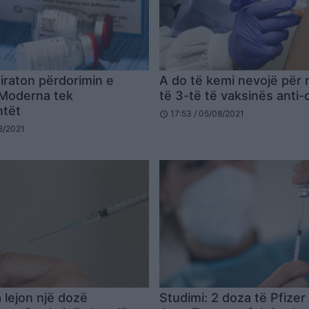
miraton përdorimin e
A do të kemi nevojë për 
 Moderna tek
të 3-të të vaksinës anti-
ntët
17:53 / 05/08/2021
schedule
08/2021
 lejon një dozë
Studimi: 2 doza të Pfizer