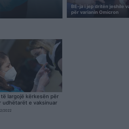
BE-ja i jep dritën jeshile 
për varianin Omicron
 të largojë kërkesën për
r udhëtarët e vaksinuar
02/2022