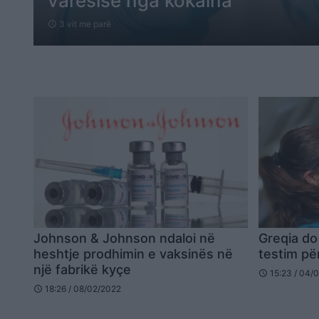
varësisë nga kokaina
3 vit me parë
schedule
Johnson & Johnson ndaloi në
Greqia do
heshtje prodhimin e vaksinës në
testim pë
një fabrikë kyçe
15:23 / 04/
schedule
18:26 / 08/02/2022
schedule