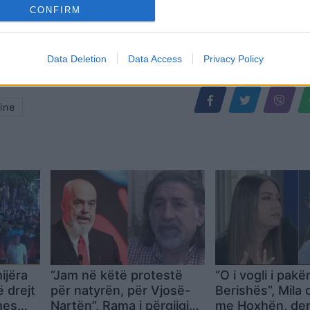
CONFIRM
Data Deletion
Data Access
Privacy Policy
ine
ijëra
“Jam në këtë protestë
“O i vogli i pakë
 drejt
për natyrën, për Vjosë-
Berishës”, Mila
mes
Nartën”, Rama i përgjigjet
me Hoxhën, dem