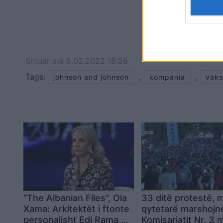
Shtuar
më
8.02.2022 18:26
Tags:
,
,
johnson and johnson
kompania
vaks
“The Albanian Files”, Ola
33 ditë protestë, m
Xama: Arkitektët i ftonte
qytetarë marshojnë
personalisht Edi Rama,
Komisariatit Nr. 3 