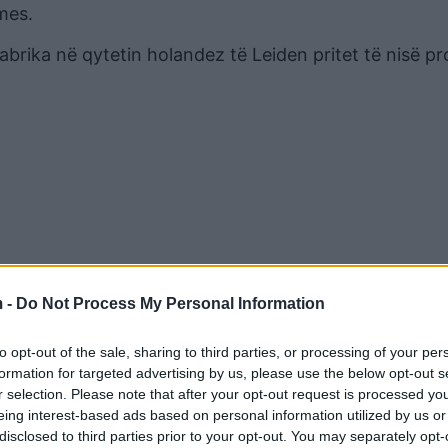
mes.
abrika në qytetin holandez të Leiden pritet të nisë p
 -
Do Not Process My Personal Information
to opt-out of the sale, sharing to third parties, or processing of your per
vaksinë eksperimentale për një virus tjetër. Nuk ësht
formation for targeted advertising by us, please use the below opt-out s
r selection. Please note that after your opt-out request is processed y
met, të cilat mund të reduktohen./albeu.com
eing interest-based ads based on personal information utilized by us or
disclosed to third parties prior to your opt-out. You may separately opt-