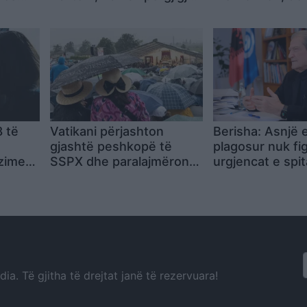
licisë
Dorian Matlijës: E vetmja
Po të përdor R
zgjidhje është dialogu me
qeverinë
8 të
Vatikani përjashton
Berisha: Asnjë e
gjashtë peshkopë të
plagosur nuk fi
zimesh
SSPX dhe paralajmëron
urgjencat e spit
e pas
masa edhe për
Tiranës
mbështetësit zyrtarë të
grupit
a. Të gjitha të drejtat janë të rezervuara!