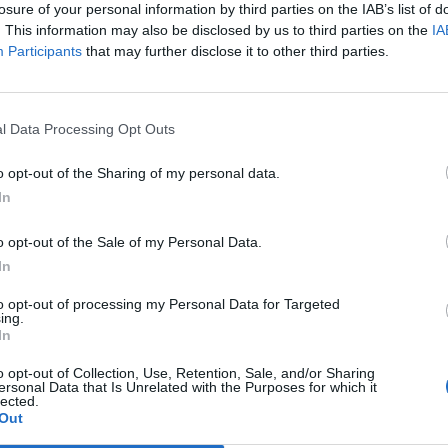
losure of your personal information by third parties on the IAB’s list of
. This information may also be disclosed by us to third parties on the
IA
 doza të vaksinës Johnson &
Ç’po ndodh brenda garës multi-mi
Participants
that may further disclose it to other third parties.
ë 94% efektive kundër Covid-
dollarëshe për prodhimin e vaksin
kundër COVID-19
vaksinës Johnson & Johnson
Epidemia e koronavirusit ka vërsh
4% mbrojtje kundër Covid-19,
gjithë globin, ndërsa ekspertët th
l Data Processing Opt Outs
tudim i kompanisë sot, duke e
parandalimi i saj mund të arrihet
 përafri me dozat e Modrenës
përfundimisht përmes një vaksine 
o opt-out of the Sharing of my personal data.
. Kompania gjithashtu tha se, një
Mirëpo sa kohë i duhet një vaksine
In
cuese do të rriste akoma më
zhvillohet? Katër vite, është afati r
etin duke i mbrojtur njerëzit
zhvillimit të një vaksine – shumicës
o opt-out of the Sale of my Personal Data.
i. Vaksina…
tyre iu duhen rreth…
In
to opt-out of processing my Personal Data for Targeted
ing.
In
o opt-out of Collection, Use, Retention, Sale, and/or Sharing
ersonal Data that Is Unrelated with the Purposes for which it
lected.
Out