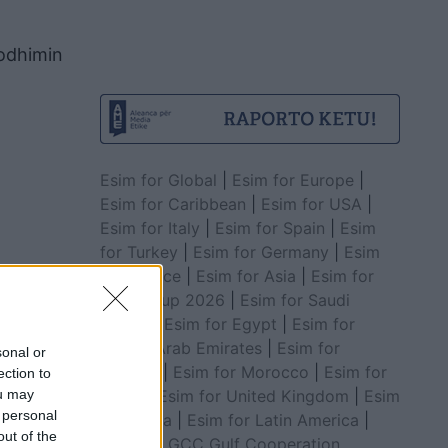
rodhimin
Esim for Global
|
Esim for Europe
|
Esim for Caribbean
|
Esim for USA
|
Esim for Italy
|
Esim for Spain
|
Esim
for Turkey
|
Esim for Germany
|
Esim
for Greece
|
Esim for Asia
|
Esim for
World Cup 2026
|
Esim for Saudi
Arabia
|
Esim for Egypt
|
Esim for
United Arab Emirates
|
Esim for
sonal or
ë e
Balkans
|
Esim for Morocco
|
Esim for
ection to
China
|
Esim for United Kingdom
|
Esim
ou may
 personal
for Africa
|
Esim for Latin America
|
out of the
Esim for GCC Gulf Cooperation