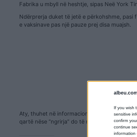
Fabrika u mbyll në heshtje, sipas Neë York Ti
Ndërprerja duket të jetë e përkohshme, pasi f
e vaksinave pas një pauze prej disa muajsh.
albeu.com
If you wish 
Aty, thuhet në informacion, po prodhohet një 
sensitive in
confirm you
qartë nëse “ngrirja” do të ndikojë në furnizi
continue se
information 