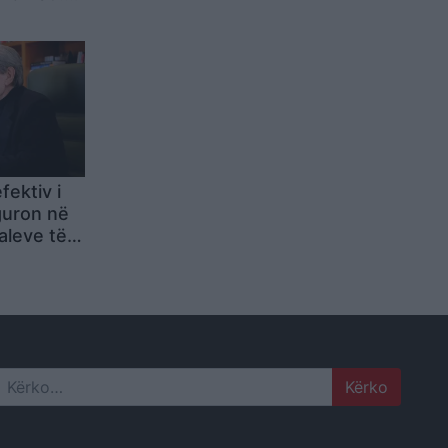
ama
fektiv i
guron në
aleve të
Search