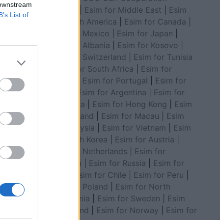
 downstream
Council
|
Esim for Middle East
|
Esim
B’s List of
for South America
|
Esim for Canada
|
liard
ës
Esim for Mexico
|
Esim for Japan
|
Esim for Albania
|
Esim for Kosovo
|
uar në të
Esim for Switzerland
|
Esim for Tunisia
onk se
|
Esim for South Africa
|
Esim for
Algeria
|
Esim for Portugal
|
Esim for
efektive.
 të
Brazil
|
Esim for Argentina
|
Esim for
ekord i
Colombia
|
Esim for Hong Kong
|
Esim
 prej
for Thailand
|
Esim for Macau
|
Esim
for Malaysia
|
Esim for Vietnam
|
Esim
for South Korea
|
Esim for Austria
|
Esim for Netherlands
|
Esim for
Australia
|
Esim for Russia
|
Esim for
India
|
Esim for Chile
|
Esim for Peru
|
Esim for Poland
|
Esim for North
Macedonia
|
Esim for Sweden
|
Esim
for Finland
|
Esim for Norway
|
Esim for