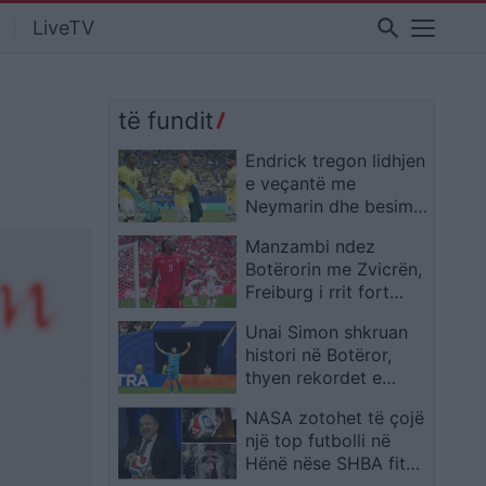
search
LiveTV
të fundit
Endrick tregon lidhjen
e veçantë me
Neymarin dhe besimin
e madh te Ancelotti
Manzambi ndez
Botërorin me Zvicrën,
Freiburg i rrit fort
vlerën në treg
Unai Simon shkruan
histori në Botëror,
thyen rekordet e
Zengës dhe Casillas
NASA zotohet të çojë
një top futbolli në
Hënë nëse SHBA fiton
Kupën e Botës 2026