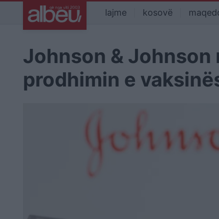
lajme
kosovë
maqed
Johnson & Johnson n
prodhimin e vaksinës