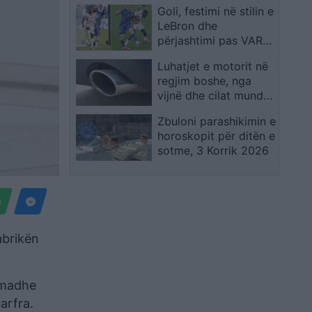
Goli, festimi në stilin e
LeBron dhe
përjashtimi pas VAR-
it: Folarin Balogun u
Luhatjet e motorit në
bë menjëherë i njohur
regjim boshe, nga
në SHBA
vijnë dhe cilat mund
të jenë arsyet?
Zbuloni parashikimin e
horoskopit për ditën e
sotme, 3 Korrik 2026
abrikën
 madhe
arfra.