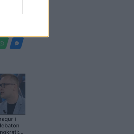
Belgium
naqur i
 debaton
okrati: