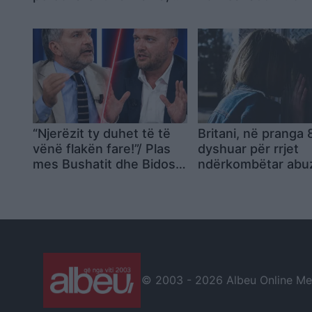
dyshime për konflikt
thirrjeve kundër po
interesi
“Njerëzit ty duhet të të
Britani, në pranga 
vënë flakën fare!”/ Plas
dyshuar për rrjet
mes Bushatit dhe Bidos:
ndërkombëtar abu
Mbron hajdutët dhe tund
seksuale ndaj grav
flamurin e patriotizmit!
drogimit
© 2003 -
2026 Albeu Online Medi