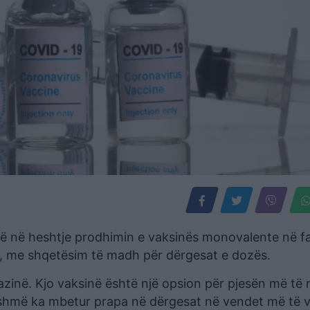
ë në heshtje prodhimin e vaksinës monovalente në f
e, me shqetësim të madh për dërgesat e dozës.
zinë. Kjo vaksinë është një opsion për pjesën më të
ashmë ka mbetur prapa në dërgesat në vendet më të v