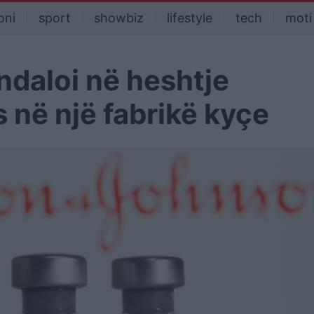
oni
sport
showbiz
lifestyle
tech
moti
daloi në heshtje
 në një fabrikë kyçe