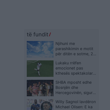
të fundit
Njihuni me
parashikimin e motit
për ditën e sotme, 2
Korrik 2026
Lukaku rrëfen
emocionet pas
kthesës spektakolare,
flet për të atin dhe
SHBA mposht edhe
penalltinë vendimtare
Bosnjën dhe
Hercegovinën, siguron
kalimin në 1/8 e
Willy Sagnol lavdëron
finales të Kupës së
Michael Olisen: E ka
Botës