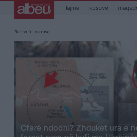
lajme
kosovë
maqed
keyboard_arrow_right
Ballina
ura ruse
Çfarë ndodhi? Zhduket ura e n