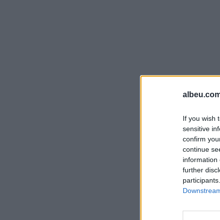
albeu.com
If you wish 
sensitive in
confirm you
continue se
information 
further disc
participants
Downstream 