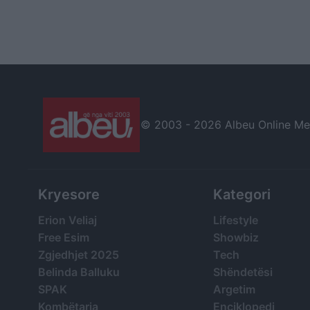
© 2003 -
2026 Albeu Online Medi
Kryesore
Kategori
Erion Veliaj
Lifestyle
Free Esim
Showbiz
Zgjedhjet 2025
Tech
Belinda Balluku
Shëndetësi
SPAK
Argetim
Kombëtarja
Enciklopedi