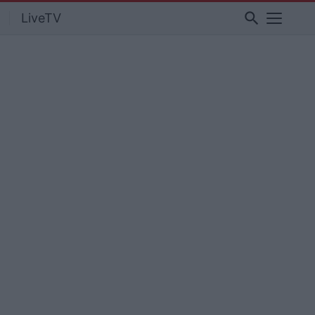
search
LiveTV