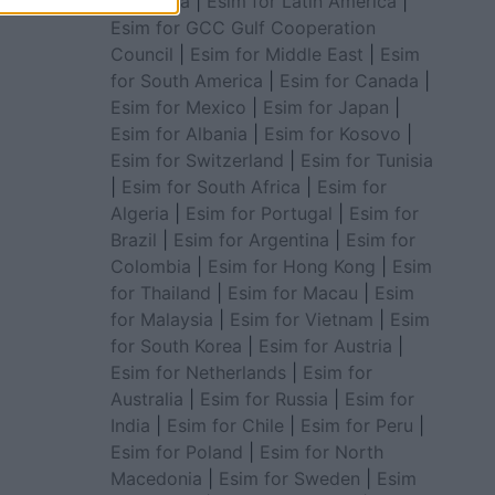
for Africa
|
Esim for Latin America
|
Esim for GCC Gulf Cooperation
Council
|
Esim for Middle East
|
Esim
for South America
|
Esim for Canada
|
Esim for Mexico
|
Esim for Japan
|
Esim for Albania
|
Esim for Kosovo
|
Esim for Switzerland
|
Esim for Tunisia
|
Esim for South Africa
|
Esim for
Algeria
|
Esim for Portugal
|
Esim for
Brazil
|
Esim for Argentina
|
Esim for
Colombia
|
Esim for Hong Kong
|
Esim
for Thailand
|
Esim for Macau
|
Esim
for Malaysia
|
Esim for Vietnam
|
Esim
for South Korea
|
Esim for Austria
|
Esim for Netherlands
|
Esim for
Australia
|
Esim for Russia
|
Esim for
India
|
Esim for Chile
|
Esim for Peru
|
Esim for Poland
|
Esim for North
Macedonia
|
Esim for Sweden
|
Esim