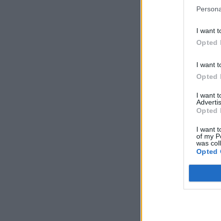
Persona
I want t
Opted 
I want t
Opted 
I want 
Advertis
Opted 
I want t
of my P
was col
Opted 