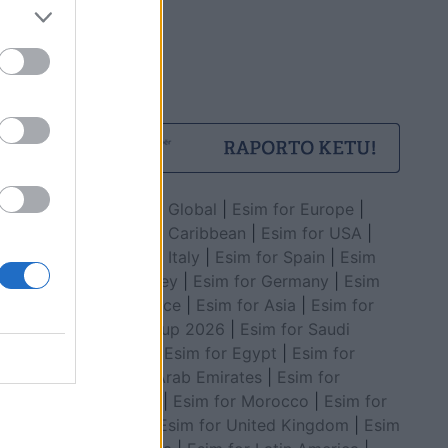
Esim for Global
|
Esim for Europe
|
Esim for Caribbean
|
Esim for USA
|
Esim for Italy
|
Esim for Spain
|
Esim
for Turkey
|
Esim for Germany
|
Esim
for Greece
|
Esim for Asia
|
Esim for
World Cup 2026
|
Esim for Saudi
Arabia
|
Esim for Egypt
|
Esim for
United Arab Emirates
|
Esim for
Balkans
|
Esim for Morocco
|
Esim for
China
|
Esim for United Kingdom
|
Esim