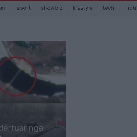
oni
sport
showbiz
lifestyle
tech
moti
dërtuar nga