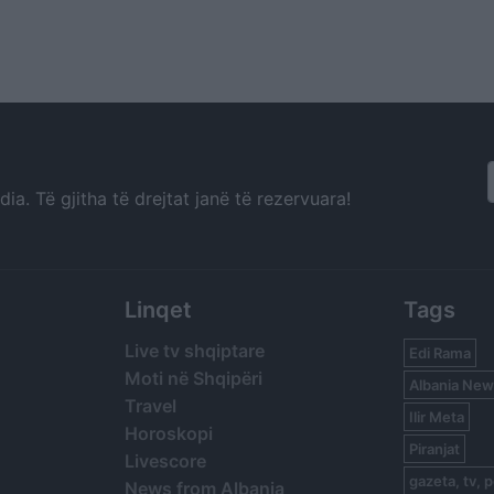
a. Të gjitha të drejtat janë të rezervuara!
Linqet
Tags
Live tv shqiptare
Edi Rama
Moti në Shqipëri
Albania New
Travel
Ilir Meta
Horoskopi
Piranjat
Livescore
gazeta, tv, p
News from Albania