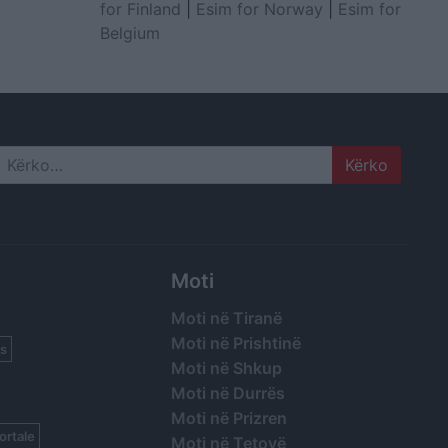
for Finland
|
Esim for Norway
|
Esim for
Belgium
Search
Moti
Moti në Tiranë
Moti në Prishtinë
s
Moti në Shkup
Moti në Durrës
Moti në Prizren
ortale
Moti në Tetovë