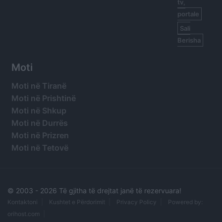
tv,
portale
Sali
Berisha
Moti
Moti në Tiranë
Moti në Prishtinë
Moti në Shkup
Moti në Durrës
Moti në Prizren
Moti në Tetovë
© 2003 -
2026 Të gjitha të drejtat janë të rezervuara!
Kontaktoni
Kushtet e Përdorimit
Privacy Policy
Powered by:
orihost.com