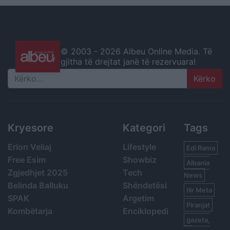
© 2003 -
2026 Albeu Online Media. Të
gjitha të drejtat janë të rezervuara!
Search
Kryesore
Kategori
Tags
Erion Veliaj
Lifestyle
Edi Rama
Free Esim
Showbiz
Albania
Zgjedhjet 2025
Tech
News
Belinda Balluku
Shëndetësi
Ilir Meta
SPAK
Argetim
Piranjat
Kombëtarja
Enciklopedi
gazeta,