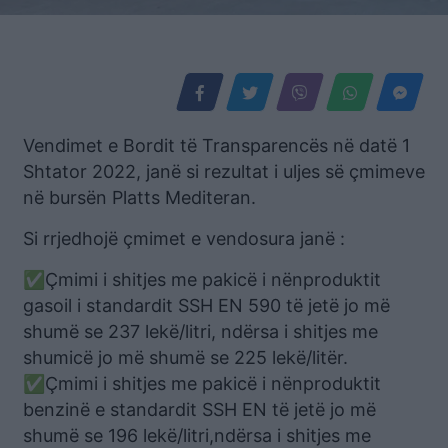
Vendimet e Bordit të Transparencës në datë 1
Shtator 2022, janë si rezultat i uljes së çmimeve
në bursën Platts Mediteran.
Si rrjedhojë çmimet e vendosura janë :
✅Çmimi i shitjes me pakicë i nënproduktit
gasoil i standardit SSH EN 590 të jetë jo më
shumë se 237 lekë/litri, ndërsa i shitjes me
shumicë jo më shumë se 225 lekë/litër.
✅Çmimi i shitjes me pakicë i nënproduktit
benzinë e standardit SSH EN të jetë jo më
shumë se 196 lekë/litri,ndërsa i shitjes me