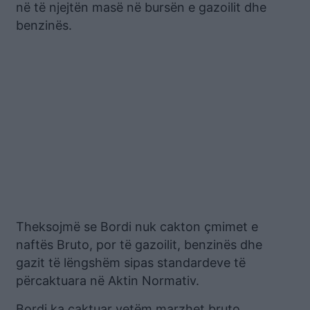
në të njejtën masë në bursën e gazoilit dhe
benzinës.
Theksojmë se Bordi nuk cakton çmimet e
naftës Bruto, por të gazoilit, benzinës dhe
gazit të lëngshëm sipas standardeve të
përcaktuara në Aktin Normativ.
Bordi ka caktuar vetëm marzhet bruto