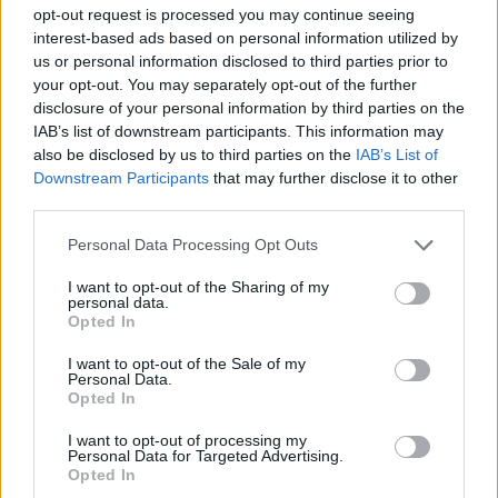
opt-out request is processed you may continue seeing
interest-based ads based on personal information utilized by
us or personal information disclosed to third parties prior to
your opt-out. You may separately opt-out of the further
disclosure of your personal information by third parties on the
IAB’s list of downstream participants. This information may
also be disclosed by us to third parties on the
IAB’s List of
Downstream Participants
that may further disclose it to other
third parties.
Personal Data Processing Opt Outs
Shtuar
më
1.09.2022 13:41
Tags:
,
I want to opt-out of the Sharing of my
bordi 1 shtator
cmimi i karburantit
personal data.
Opted In
I want to opt-out of the Sale of my
Personal Data.
Opted In
I want to opt-out of processing my
Personal Data for Targeted Advertising.
Opted In