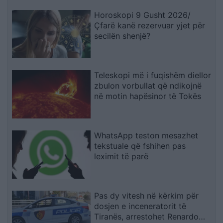
Horoskopi 9 Gusht 2026/
Çfarë kanë rezervuar yjet për
secilën shenjë?
Teleskopi më i fuqishëm diellor
zbulon vorbullat që ndikojnë
në motin hapësinor të Tokës
WhatsApp teston mesazhet
tekstuale që fshihen pas
leximit të parë
Pas dy vitesh në kërkim për
dosjen e inceneratorit të
Tiranës, arrestohet Renardo