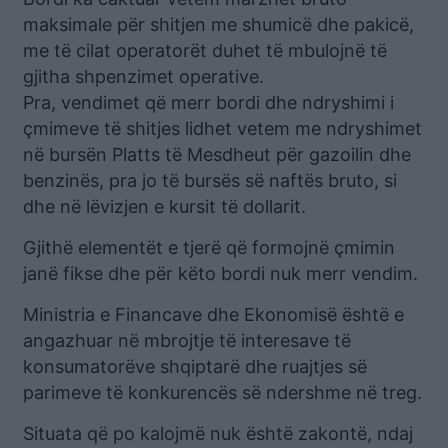
maksimale për shitjen me shumicë dhe pakicë,
me të cilat operatorët duhet të mbulojnë të
gjitha shpenzimet operative.
Pra, vendimet që merr bordi dhe ndryshimi i
çmimeve të shitjes lidhet vetem me ndryshimet
në bursën Platts të Mesdheut për gazoilin dhe
benzinës, pra jo të bursës së naftës bruto, si
dhe në lëvizjen e kursit të dollarit.
Gjithë elementët e tjerë që formojnë çmimin
janë fikse dhe për këto bordi nuk merr vendim.
Ministria e Financave dhe Ekonomisë është e
angazhuar në mbrojtje të interesave të
konsumatorëve shqiptarë dhe ruajtjes së
parimeve të konkurencës së ndershme në treg.
Situata që po kalojmë nuk është zakontë, ndaj