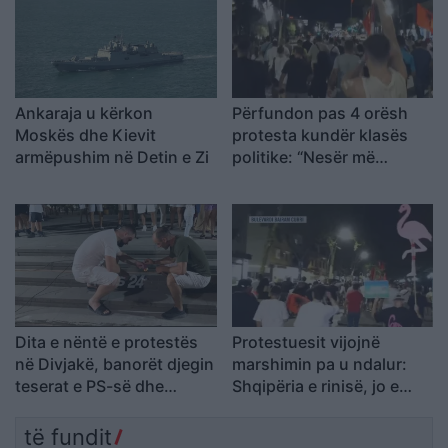
Ankaraja u kërkon
Përfundon pas 4 orësh
Moskës dhe Kievit
protesta kundër klasës
armëpushim në Detin e Zi
politike: “Nesër më
shumë!”
Dita e nëntë e protestës
Protestuesit vijojnë
në Divjakë, banorët djegin
marshimin pa u ndalur:
teserat e PS-së dhe
Shqipëria e rinisë, jo e
kundërshtojnë bashkimin
partisë!
me Lushnjën
të fundit