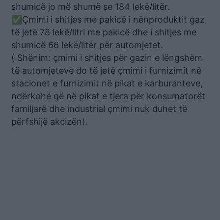
shumicë jo më shumë se 184 lekë/litër.
✅Çmimi i shitjes me pakicë i nënproduktit gaz,
të jetë 78 lekë/litri me pakicë dhe i shitjes me
shumicë 66 lekë/litër për automjetet.
( Shënim: çmimi i shitjes për gazin e lëngshëm
të automjeteve do të jetë çmimi i furnizimit në
stacionet e furnizimit në pikat e karburanteve,
ndërkohë që në pikat e tjera për konsumatorët
familjarë dhe industrial çmimi nuk duhet të
përfshijë akcizën).