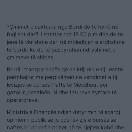
?Çmimet e caktuara nga Bordi do të hynë në
fuqi sot datë 1 shtator ora 18.00 p.m dhe do të
jenë të vlefshme deri në mbledhjen e ardhshme
të bordit ku do të pasqyrohen ndryshimet e
çmimeve të shitjes.
Bordi i transparencës që ne krijimin e tij i është
përmbajtur me përpikëmëri në vendimet e tij
lëvizjes së bursës Platts të Mesdheut për
gazoilin,benzinën, si dhe faturave zyrtare të
operatoreve.
Ministria e Financës ndjen detyrimin të sqaroj
opinionin publik se jo çdo lëvizje e bursës së
naftës bruto reflektohet në të njëjtën kohë dhe