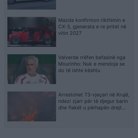
Nallbani në Palasë
Mazda konfirmon rikthimin e
CX-3, gjenerata e re pritet në
vitin 2027
Valverde rrëfen befasinë nga
Mourinho: Nuk e mendoja se
do të ishte kështu
Arrestohet 73-vjeçari në Krujë,
ndezi zjarr për të djegur barin
dhe flakët u përhapën drejt
malit