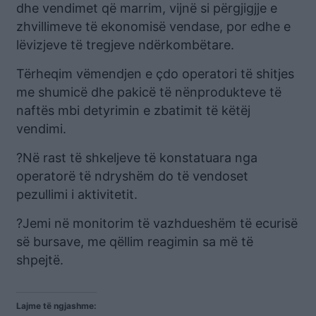
dhe vendimet që marrim, vijnë si përgjigjje e
zhvillimeve të ekonomisë vendase, por edhe e
lëvizjeve të tregjeve ndërkombëtare.
Tërheqim vëmendjen e çdo operatori të shitjes
me shumicë dhe pakicë të nënprodukteve të
naftës mbi detyrimin e zbatimit të këtëj
vendimi.
?Në rast të shkeljeve të konstatuara nga
operatorë të ndryshëm do të vendoset
pezullimi i aktivitetit.
?Jemi në monitorim të vazhdueshëm të ecurisë
së bursave, me qëllim reagimin sa më të
shpejtë.
Lajme të ngjashme: