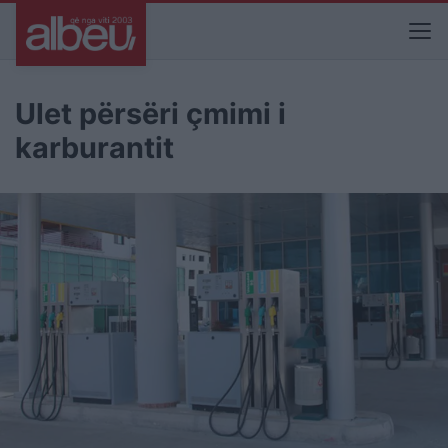
Ulet përsëri çmimi i
karburantit