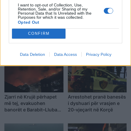
I want to opt-out of Collection, Use,
Retention, Sale, and/or Sharing of my
Personal Data that Is Unrelated with the
Purposes for which it was collected.
Opted Out
Pas dy vitesh në kërkim
Arrestohet 73-vjeçari në
CONFIRM
për dosjen e inceneratorit
Krujë, ndezi zjarr për të
të Tiranës, arrestohet
djegur barin dhe flakët u
Renardo Nallbani në
përhapën drejt malit
Data Deletion
Data Access
Privacy Policy
Palasë
Zjarri në Krujë përhapet
Arrestohet pranë banesës
më tej, evakuohen
i dyshuari për vrasjen e
banorët e Barabit–Lluban,
20-vjeçarit në Korçë
raportohen shpërthime
armatimesh