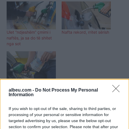
Ulet “ndjeshëm” çmimi i
Nafta rekord, rritet sërish
naftës, ja sa do të shitet
nga sot
Ndryshon çmimi i
karburanteve, kush rritet
albeu.com -
Do Not Process My Personal
e kush ulet
Information
If you wish to opt-out of the sale, sharing to third parties, or
processing of your personal or sensitive information for
targeted advertising by us, please use the below opt-out
section to confirm your selection. Please note that after your