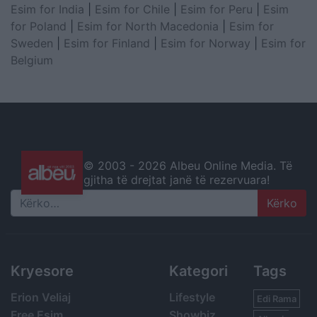
Esim for India
|
Esim for Chile
|
Esim for Peru
|
Esim
for Poland
|
Esim for North Macedonia
|
Esim for
Sweden
|
Esim for Finland
|
Esim for Norway
|
Esim for
Belgium
© 2003 -
2026 Albeu Online Media. Të
gjitha të drejtat janë të rezervuara!
Search
Kryesore
Kategori
Tags
Erion Veliaj
Lifestyle
Edi Rama
Free Esim
Showbiz