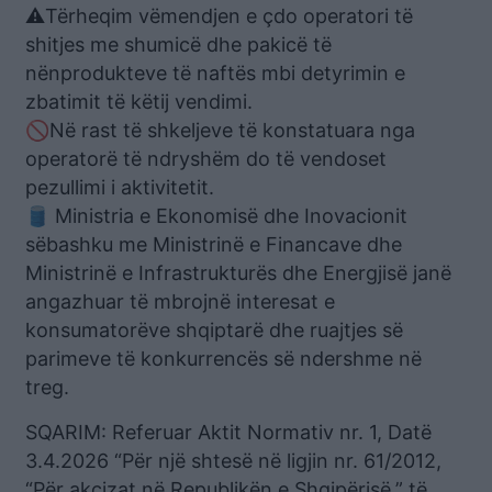
⚠️Tërheqim vëmendjen e çdo operatori të
shitjes me shumicë dhe pakicë të
nënprodukteve të naftës mbi detyrimin e
zbatimit të këtij vendimi.
🚫Në rast të shkeljeve të konstatuara nga
operatorë të ndryshëm do të vendoset
pezullimi i aktivitetit.
🛢️ Ministria e Ekonomisë dhe Inovacionit
sëbashku me Ministrinë e Financave dhe
Ministrinë e Infrastrukturës dhe Energjisë janë
angazhuar të mbrojnë interesat e
konsumatorëve shqiptarë dhe ruajtjes së
parimeve të konkurrencës së ndershme në
treg.
SQARIM: Referuar Aktit Normativ nr. 1, Datë
3.4.2026 “Për një shtesë në ligjin nr. 61/2012,
“Për akcizat në Republikën e Shqipërisë,” të