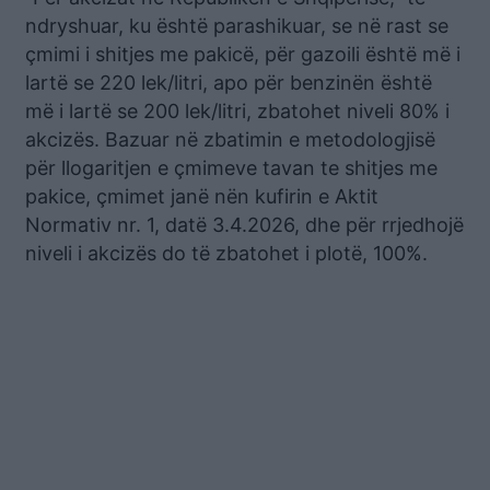
ndryshuar, ku është parashikuar, se në rast se
çmimi i shitjes me pakicë, për gazoili është më i
lartë se 220 lek/litri, apo për benzinën është
më i lartë se 200 lek/litri, zbatohet niveli 80% i
akcizës. Bazuar në zbatimin e metodologjisë
për llogaritjen e çmimeve tavan te shitjes me
pakice, çmimet janë nën kufirin e Aktit
Normativ nr. 1, datë 3.4.2026, dhe për rrjedhojë
niveli i akcizës do të zbatohet i plotë, 100%.