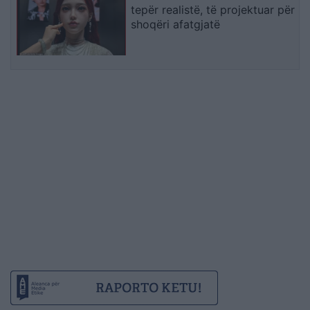
tepër realistë, të projektuar për
shoqëri afatgjatë