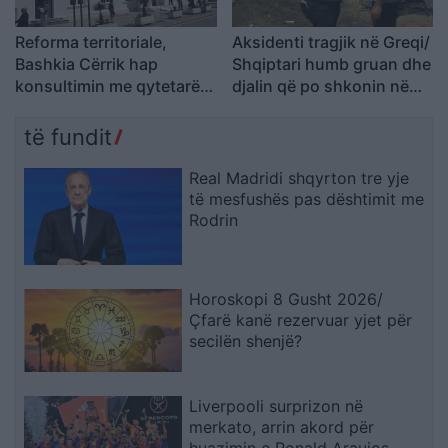
Reforma territoriale,
Aksidenti tragjik në Greqi/
Bashkia Cërrik hap
Shqiptari humb gruan dhe
konsultimin me qytetarët,
djalin që po shkonin në
Doka: Vendimmarrja të
punë: Humba gjithçka…
udhëhiqet nga nevojat e
të fundit
komunitetit
Real Madridi shqyrton tre yje
të mesfushës pas dështimit me
Rodrin
Horoskopi 8 Gusht 2026/
Çfarë kanë rezervuar yjet për
secilën shenjë?
Liverpooli surprizon në
merkato, arrin akord për