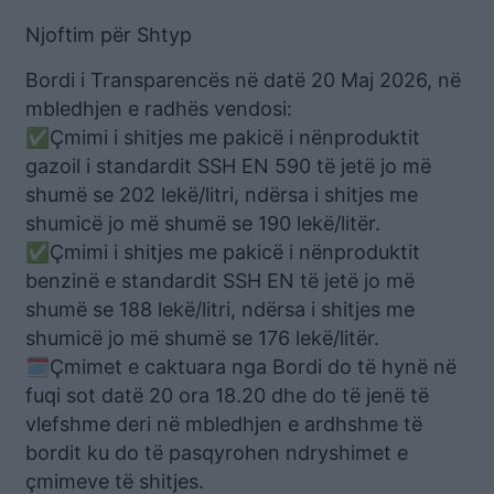
Njoftim për Shtyp
Bordi i Transparencës në datë 20 Maj 2026, në
mbledhjen e radhës vendosi:
✅Çmimi i shitjes me pakicë i nënproduktit
gazoil i standardit SSH EN 590 të jetë jo më
shumë se 202 lekë/litri, ndërsa i shitjes me
shumicë jo më shumë se 190 lekë/litër.
✅Çmimi i shitjes me pakicë i nënproduktit
benzinë e standardit SSH EN të jetë jo më
shumë se 188 lekë/litri, ndërsa i shitjes me
shumicë jo më shumë se 176 lekë/litër.
🗓️Çmimet e caktuara nga Bordi do të hynë në
fuqi sot datë 20 ora 18.20 dhe do të jenë të
vlefshme deri në mbledhjen e ardhshme të
bordit ku do të pasqyrohen ndryshimet e
çmimeve të shitjes.