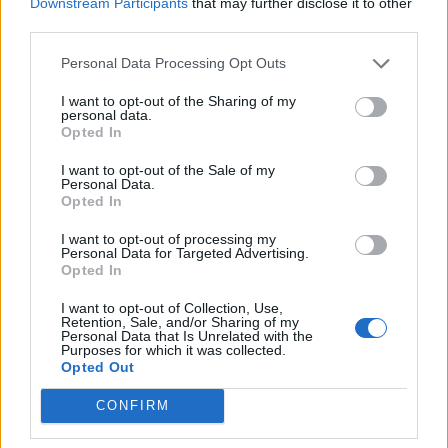
Downstream Participants
that may further disclose it to other
third parties.
Personal Data Processing Opt Outs
I want to opt-out of the Sharing of my
personal data.
Opted In
I want to opt-out of the Sale of my
Personal Data.
Opted In
I want to opt-out of processing my
Përfundon protesta e 69-
Zjarret në vend, Ministria
Personal Data for Targeted Advertising.
Opted In
të kundër kryeministrit,
e Mbrojtjes: Nëntë vatra
thirrje për burgosjen e
nën monitorim, zonat e
I want to opt-out of Collection, Use,
Ramës dhe Berishës:
banuara jashtë rrezikut
Retention, Sale, and/or Sharing of my
Personal Data that Is Unrelated with the
“Nesër do të jemi më
Purposes for which it was collected.
shumë, nuk ndalemi”
Opted Out
CONFIRM