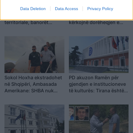
Data Deletion
Data Access
Privacy Policy
Protesta e dytë në
Protesta e 69 kundër
Memaliaj kundër reformës
qeverisë/ Qytetarët
territoriale, banorët
kërkojnë dorëheqjen e
refuzojnë bashkimin me
Ramës, nis grumbullimi në
Tepelenën
sheshin “Skënderbej”:
Fuqia qëndron te
bashkimi
Sokol Hoxha ekstradohet
PD akuzon Ramën për
në Shqipëri, Ambasada
gjendjen e institucioneve
Amerikane: SHBA nuk
të kulturës: Tirana është
është strehë për
pa Muze, Galeri, Teatër
kriminelët që abuzojnë me
dhe Cirk Kombëtar
sistemin e emigracionit