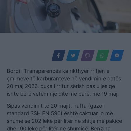
Bordi i Transparencës ka rikthyer rritjen e
çmimeve të karburanteve në vendimin e datës
20 maj 2026, duke i rritur sërish pas uljes që
ishte bërë vetëm një ditë më parë, më 19 maj.
Sipas vendimit të 20 majit, nafta (gazoil
standard SSH EN 590) është caktuar jo më
shumë se 202 lekë për litër në shitje me pakicë
dhe 190 lekë për litër në shumicë. Benzina