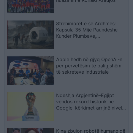
huazimin e Ronald Araujos
Strehimoret e së Ardhmes:
Kapsula 35 Mijë Paundëshe
Kundër Plumbave,
Shpërthimeve dhe Fatkeqësive
Natyrore
Apple hedh në gjyq OpenAI-n
për përvetësim të paligjshëm
të sekreteve industriale
Ndeshja Argjentinë–Egjipt
vendos rekord historik në
Google, kërkimet arrijnë nivele
të papara
Kina zbulon robotë humanoidë