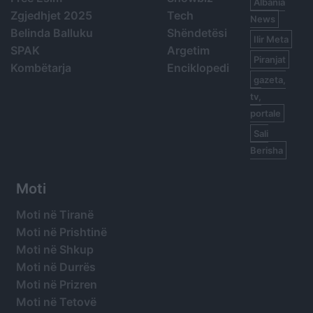
Albania
Zgjedhjet 2025
Tech
News
Belinda Balluku
Shëndetësi
Ilir Meta
SPAK
Argetim
Piranjat
Kombëtarja
Enciklopedi
gazeta,
tv,
portale
Sali
Berisha
Moti
Moti në Tiranë
Moti në Prishtinë
Moti në Shkup
Moti në Durrës
Moti në Prizren
Moti në Tetovë