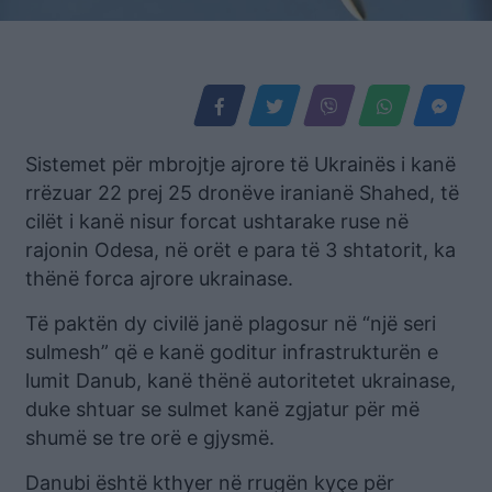
Sistemet për mbrojtje ajrore të Ukrainës i kanë
rrëzuar 22 prej 25 dronëve iranianë Shahed, të
cilët i kanë nisur forcat ushtarake ruse në
rajonin Odesa, në orët e para të 3 shtatorit, ka
thënë forca ajrore ukrainase.
Të paktën dy civilë janë plagosur në “një seri
sulmesh” që e kanë goditur infrastrukturën e
lumit Danub, kanë thënë autoritetet ukrainase,
duke shtuar se sulmet kanë zgjatur për më
shumë se tre orë e gjysmë.
Danubi është kthyer në rrugën kyçe për