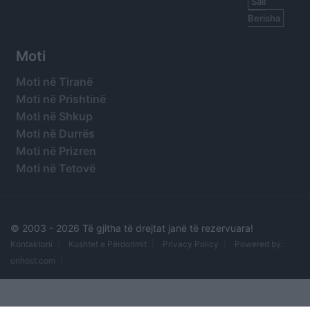
Sali
Berisha
Moti
Moti në Tiranë
Moti në Prishtinë
Moti në Shkup
Moti në Durrës
Moti në Prizren
Moti në Tetovë
© 2003 -
2026 Të gjitha të drejtat janë të rezervuara!
Kontaktoni
Kushtet e Përdorimit
Privacy Policy
Powered by:
orihost.com