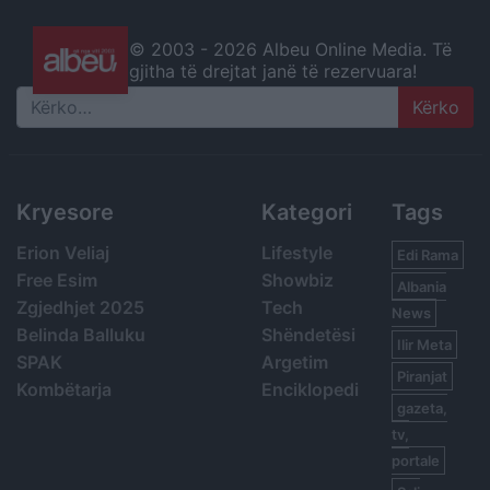
© 2003 -
2026 Albeu Online Media. Të
gjitha të drejtat janë të rezervuara!
Search
Kryesore
Kategori
Tags
Erion Veliaj
Lifestyle
Edi Rama
Free Esim
Showbiz
Albania
Zgjedhjet 2025
Tech
News
Belinda Balluku
Shëndetësi
Ilir Meta
SPAK
Argetim
Piranjat
Kombëtarja
Enciklopedi
gazeta,
tv,
portale