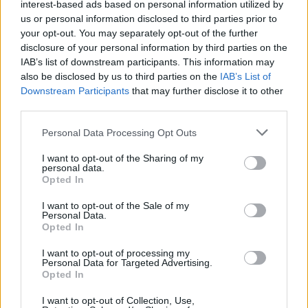
interest-based ads based on personal information utilized by
us or personal information disclosed to third parties prior to
Vritet 20-vjeçarja në
Tajfuni Dolphin godet
your opt-out. You may separately opt-out of the further
konviktin pranë
Kinën lindore, mbi 1 milion
disclosure of your personal information by third parties on the
Universitetit të Arizonës, i
banorë evakuohen dhe
IAB’s list of downstream participants. This information may
dyshuari kapet në Berlin
Shangai përmbytet
also be disclosed by us to third parties on the
IAB’s List of
Downstream Participants
that may further disclose it to other
teksa përpiqej të largohej
third parties.
drejt Indisë
Personal Data Processing Opt Outs
I want to opt-out of the Sharing of my
personal data.
Opted In
Sulme masive me dronë
Kushtet e Iranit për
ukrainas në Rusi,
rihapjen e Hormuzit çojnë
I want to opt-out of the Sale of my
Personal Data.
autoritetet ruse njoftojnë
lart çmimet e naftës
Opted In
për 456 mjete të rrëzuara
dhe dy viktima
I want to opt-out of processing my
Personal Data for Targeted Advertising.
Opted In
I want to opt-out of Collection, Use,