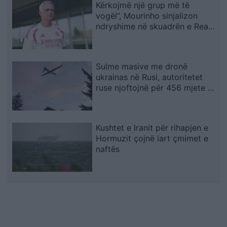
Kërkojmë një grup më të
vogël”, Mourinho sinjalizon
ndryshime në skuadrën e Real
Madridit
Sulme masive me dronë
ukrainas në Rusi, autoritetet
ruse njoftojnë për 456 mjete të
rrëzuara dhe dy viktima
Kushtet e Iranit për rihapjen e
Hormuzit çojnë lart çmimet e
naftës