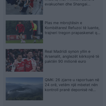
evakuohen dhe Shangai
përmbytet
Plas me mbrojtësin e
Kombëtares! Refuzoi të luante,
trajneri tregon prapaskenat që
dërguan në vendimin drastik
Real Madridi synon yllin e
Arsenalit, anglezët kërkojnë të
paktën 90 milionë euro
QMK: 26 zjarre u raportuan në
24 orë, vetëm një mbetet nën
kontroll pranë deponisë në
Kriva Pallankë