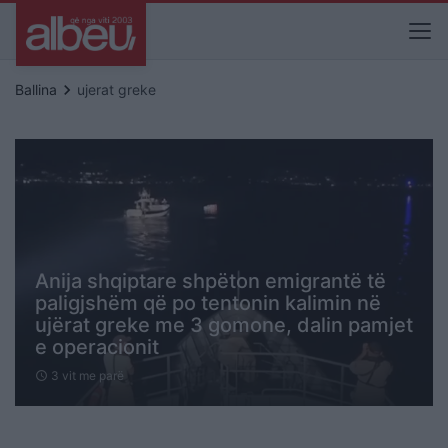
keyboard_arrow_right
Ballina
ujerat greke
Anija shqiptare shpëton emigrantë të
paligjshëm që po tentonin kalimin në
ujërat greke me 3 gomone, dalin pamjet
e operacionit
3 vit me parë
schedule