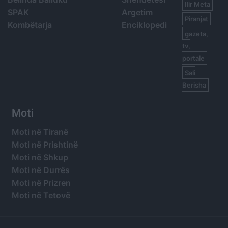
Ilir Meta
SPAK
Argetim
Piranjat
Kombëtarja
Enciklopedi
gazeta,
tv,
portale
Sali
Berisha
Moti
Moti në Tiranë
Moti në Prishtinë
Moti në Shkup
Moti në Durrës
Moti në Prizren
Moti në Tetovë