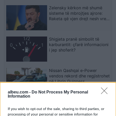
Zelensky kërkon më shumë
sisteme të mbrojtjes ajrore:
Raketa që vjen drejt nesh vret
njerëz
Shigjeta pranë simbolit të
karburantit: çfarë informacioni
i jep shoferit?
Nissan Qashqai e-Power
vendos rekord dhe regjistrohet
në Librin Guinness
albeu.com -
Do Not Process My Personal
Information
Pse shoferët e ulin radion kur
parkojnë në prapakthim?
If you wish to opt-out of the sale, sharing to third parties, or
processing of your personal or sensitive information for