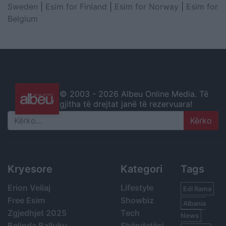
Sweden
|
Esim for Finland
|
Esim for Norway
|
Esim for
Belgium
© 2003 -
2026 Albeu Online Media. Të
gjitha të drejtat janë të rezervuara!
Search
Kryesore
Kategori
Tags
Erion Veliaj
Lifestyle
Edi Rama
Free Esim
Showbiz
Albania
Zgjedhjet 2025
Tech
News
Belinda Balluku
Shëndetësi