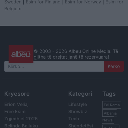
Sweden
|
Esim for Finland
|
Esim for Norway
|
Esim for
Belgium
© 2003 -
2026 Albeu Online Media. Të
gjitha të drejtat janë të rezervuara!
Search
Kryesore
Kategori
Tags
Erion Veliaj
Lifestyle
Edi Rama
Free Esim
Showbiz
Albania
Zgjedhjet 2025
Tech
News
Belinda Balluku
Shëndetësi