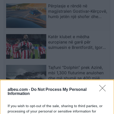
Përplasje e rëndë në
magjistralen Gostivar-Kërçovë,
humb jetën një shofer dhe
plagoset rëndë një tjetër
Katër klubet e mëdha
europiane në garë për
sulmuesin e Brentfordit, Igor
Thiago
Tajfuni “Dolphin” prek Azinë,
mbi 1,300 fluturime anulohen
dhe më shumë se 400 mijë
banorë evakuohen
albeu.com -
Do Not Process My Personal
Information
Zjarri masiv që përfshiu Krujën
duke shkrumbuar sipërfaqe të
If you wish to opt-out of the sale, sharing to third parties, or
mëdha/ Rama: Shmangëm një
processing of your personal or sensitive information for