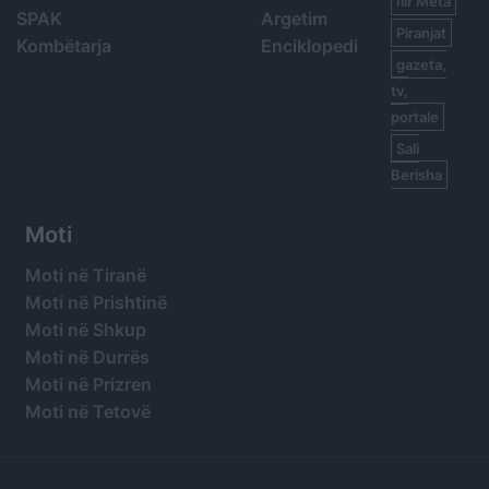
Ilir Meta
SPAK
Argetim
Piranjat
Kombëtarja
Enciklopedi
gazeta,
tv,
portale
Sali
Berisha
Moti
Moti në Tiranë
Moti në Prishtinë
Moti në Shkup
Moti në Durrës
Moti në Prizren
Moti në Tetovë