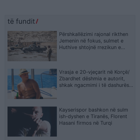
të fundit
Përshkallëzimi rajonal rikthen
Jemenin në fokus, sulmet e
Huthive shtojnë rrezikun e
zgjerimit të luftës
Vrasja e 20-vjeçarit në Korçë/
Zbardhet dëshmia e autorit,
shkak ngacmimi i të dashurës
nga viktima
Kayserispor bashkon në sulm
ish-dyshen e Tiranës, Florent
Hasani firmos në Turqi