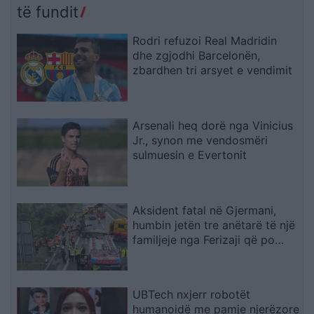
të fundit
Rodri refuzoi Real Madridin
dhe zgjodhi Barcelonën,
zbardhen tri arsyet e vendimit
Arsenali heq dorë nga Vinicius
Jr., synon me vendosmëri
sulmuesin e Evertonit
Aksident fatal në Gjermani,
humbin jetën tre anëtarë të një
familjeje nga Ferizaji që po
ktheheshin nga Kosova
UBTech nxjerr robotët
humanoidë me pamje njerëzore