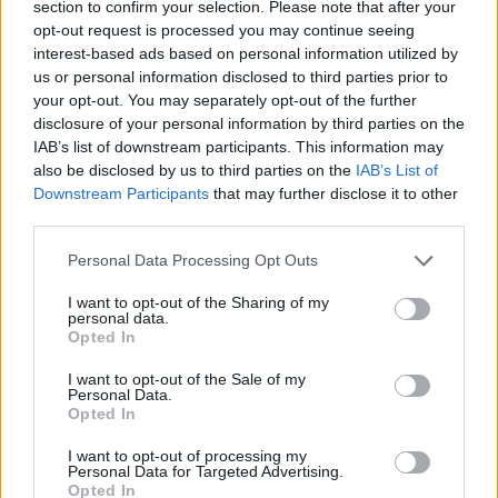
section to confirm your selection. Please note that after your
opt-out request is processed you may continue seeing
interest-based ads based on personal information utilized by
us or personal information disclosed to third parties prior to
your opt-out. You may separately opt-out of the further
disclosure of your personal information by third parties on the
IAB’s list of downstream participants. This information may
also be disclosed by us to third parties on the
IAB’s List of
Downstream Participants
that may further disclose it to other
third parties.
Personal Data Processing Opt Outs
I want to opt-out of the Sharing of my
personal data.
Opted In
I want to opt-out of the Sale of my
Personal Data.
Esim for Global
|
Esim for Europe
|
Esim for Caribbean
Opted In
|
Esim for USA
|
Esim for Italy
|
Esim for Spain
|
Esim
I want to opt-out of processing my
for Turkey
|
Esim for Germany
|
Esim for Greece
|
Esim
Personal Data for Targeted Advertising.
Opted In
for Asia
|
Esim for World Cup 2026
|
Esim for Saudi