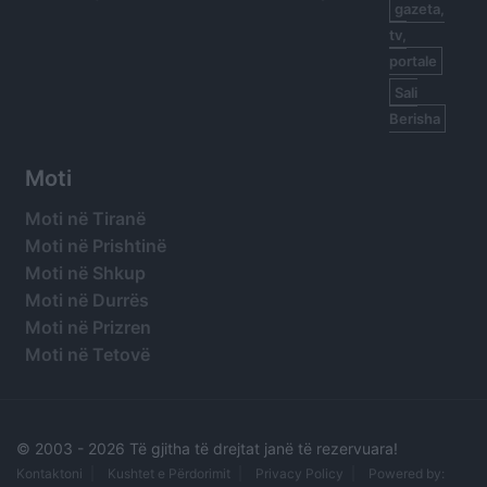
gazeta,
tv,
portale
Sali
Berisha
Moti
Moti në Tiranë
Moti në Prishtinë
Moti në Shkup
Moti në Durrës
Moti në Prizren
Moti në Tetovë
© 2003 -
2026 Të gjitha të drejtat janë të rezervuara!
Kontaktoni
Kushtet e Përdorimit
Privacy Policy
Powered by: