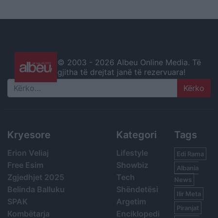
© 2003 -
2026 Albeu Online Media. Të
gjitha të drejtat janë të rezervuara!
Search
Kryesore
Kategori
Tags
Erion Veliaj
Lifestyle
Edi Rama
Free Esim
Showbiz
Albania
Zgjedhjet 2025
Tech
News
Belinda Balluku
Shëndetësi
Ilir Meta
SPAK
Argetim
Piranjat
Kombëtarja
Enciklopedi