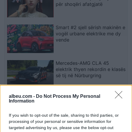
për shoqëri afatgjatë
Smart #2 sjell sërish makinën e
vogël urbane elektrike me dy
vende
Mercedes-AMG CLA 45
elektrik thyen rekordin e klasës
së tij në Nürburgring
albeu.com -
Do Not Process My Personal
Teleskopi më i fuqishëm diellor
Information
zbulon vorbullat që ndikojnë
në motin hapësinor dhe Tokë
If you wish to opt-out of the sale, sharing to third parties, or
processing of your personal or sensitive information for
targeted advertising by us, please use the below opt-out