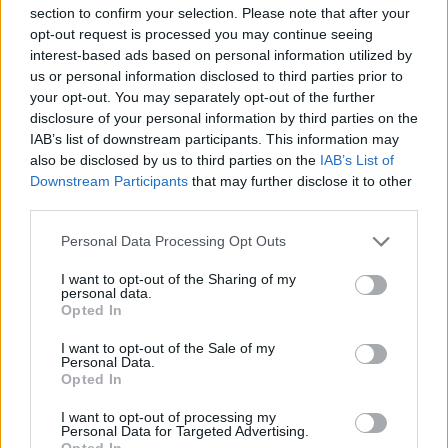
section to confirm your selection. Please note that after your
opt-out request is processed you may continue seeing
interest-based ads based on personal information utilized by
us or personal information disclosed to third parties prior to
your opt-out. You may separately opt-out of the further
disclosure of your personal information by third parties on the
IAB’s list of downstream participants. This information may
also be disclosed by us to third parties on the
IAB’s List of
Downstream Participants
that may further disclose it to other
third parties.
Personal Data Processing Opt Outs
I want to opt-out of the Sharing of my
personal data.
Opted In
I want to opt-out of the Sale of my
Personal Data.
Opted In
Esim for Global
|
Esim for Europe
|
Esim for Caribbean
|
Esim for USA
|
Esim for Italy
|
Esim for Spain
|
Esim
I want to opt-out of processing my
Personal Data for Targeted Advertising.
for Turkey
|
Esim for Germany
|
Esim for Greece
|
Esim
Opted In