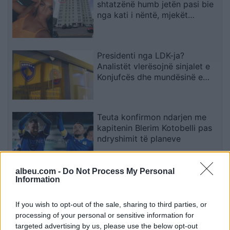
shtatzënë humb jetën pasi bie
nga kati i nëntë, mjekët
shpëtojnë foshnjën
Presidenti nga LDK-ja?
Analistët vlerësojnë sinjalet e
Konjufcës dhe mundësinë e
marrëveshjes me LVV-në
Teuta konfirmon ndarjen me
kapitenin Blerim Kotobelli pas
ndryshimit të planeve
albeu.com -
Do Not Process My Personal
Janevska: Në shtator priten
Information
rreth 4.900 nxënës më pak në
klasën e parë
If you wish to opt-out of the sale, sharing to third parties, or
processing of your personal or sensitive information for
targeted advertising by us, please use the below opt-out