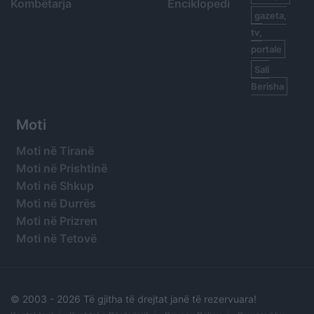
Kombëtarja
Enciklopedi
gazeta,
tv,
portale
Sali
Berisha
Moti
Moti në Tiranë
Moti në Prishtinë
Moti në Shkup
Moti në Durrës
Moti në Prizren
Moti në Tetovë
© 2003 -
2026 Të gjitha të drejtat janë të rezervuara!