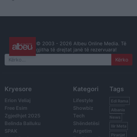
© 2003 -
2026 Albeu Online Media. Të
gjitha të drejtat janë të rezervuara!
Search
Kryesore
Kategori
Tags
Erion Veliaj
Lifestyle
Edi Rama
Free Esim
Showbiz
Albania
Zgjedhjet 2025
Tech
News
Belinda Balluku
Shëndetësi
Ilir Meta
SPAK
Argetim
Piranjat