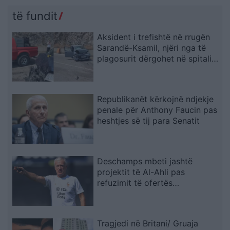
të fundit
Aksident i trefishtë në rrugën
Sarandë-Ksamil, njëri nga të
plagosurit dërgohet në spitalin
e Traumës në Tiranë
Republikanët kërkojnë ndjekje
penale për Anthony Faucin pas
heshtjes së tij para Senatit
Deschamps mbeti jashtë
projektit të Al-Ahli pas
refuzimit të ofertës
multimilionëshe
Tragjedi në Britani/ Gruaja