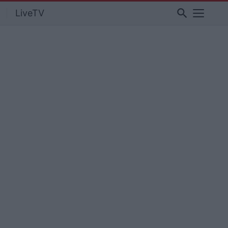
search
LiveTV