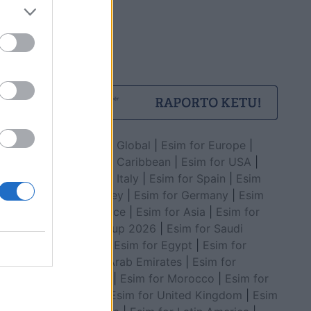
Esim for Global
|
Esim for Europe
|
Esim for Caribbean
|
Esim for USA
|
Esim for Italy
|
Esim for Spain
|
Esim
for Turkey
|
Esim for Germany
|
Esim
for Greece
|
Esim for Asia
|
Esim for
World Cup 2026
|
Esim for Saudi
Arabia
|
Esim for Egypt
|
Esim for
United Arab Emirates
|
Esim for
Balkans
|
Esim for Morocco
|
Esim for
China
|
Esim for United Kingdom
|
Esim