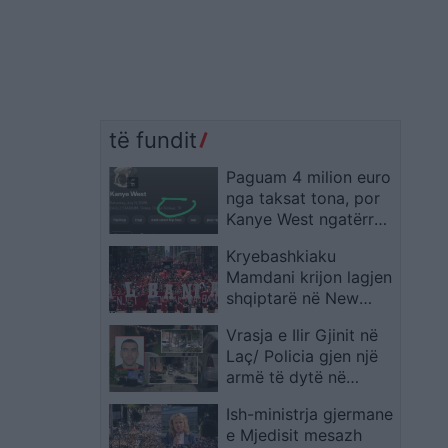
të fundit
Paguam 4 milion euro
nga taksat tona, por
Kanye West ngatërron
Shqipërinë me Turqinë
Kryebashkiaku
në njoftimin për
Mamdani krijon lagjen
koncertin
shqiptarë në New
York, e quan “Little
Vrasja e Ilir Gjinit në
Albania”: Ankohen
Laç/ Policia gjen një
italianët
armë të dytë në
vendin e ngjarjes
Ish-ministrja gjermane
e Mjedisit mesazh