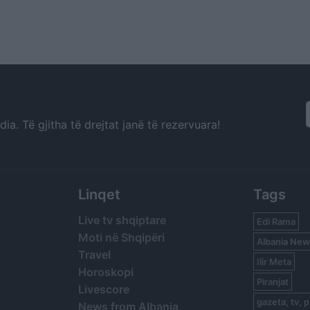
a. Të gjitha të drejtat janë të rezervuara!
Linqet
Tags
Live tv shqiptare
Edi Rama
Moti në Shqipëri
Albania New
Travel
Ilir Meta
Horoskopi
Piranjat
Livescore
gazeta, tv, p
News from Albania