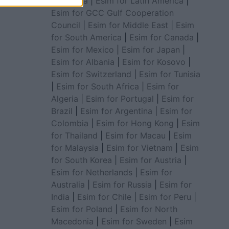
for Africa
|
Esim for Latin America
|
Esim for GCC Gulf Cooperation
Council
|
Esim for Middle East
|
Esim
for South America
|
Esim for Canada
|
Esim for Mexico
|
Esim for Japan
|
Esim for Albania
|
Esim for Kosovo
|
Esim for Switzerland
|
Esim for Tunisia
|
Esim for South Africa
|
Esim for
Algeria
|
Esim for Portugal
|
Esim for
Brazil
|
Esim for Argentina
|
Esim for
Colombia
|
Esim for Hong Kong
|
Esim
for Thailand
|
Esim for Macau
|
Esim
for Malaysia
|
Esim for Vietnam
|
Esim
for South Korea
|
Esim for Austria
|
Esim for Netherlands
|
Esim for
Australia
|
Esim for Russia
|
Esim for
India
|
Esim for Chile
|
Esim for Peru
|
Esim for Poland
|
Esim for North
Macedonia
|
Esim for Sweden
|
Esim