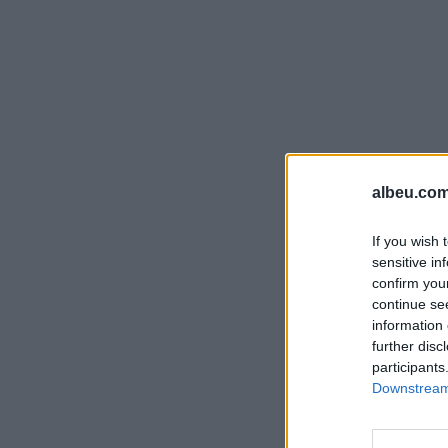
albeu.com
If you wish 
sensitive in
confirm you
continue se
information 
further disc
participants
Downstream 