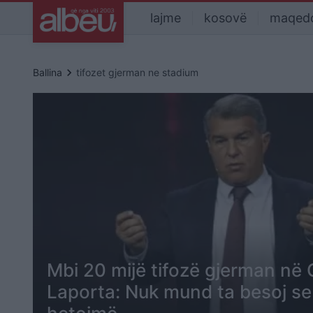
lajme
kosovë
maqed
keyboard_arrow_right
Ballina
tifozet gjerman ne stadium
Mbi 20 mijë tifozë gjerman në
Laporta: Nuk mund ta besoj se 