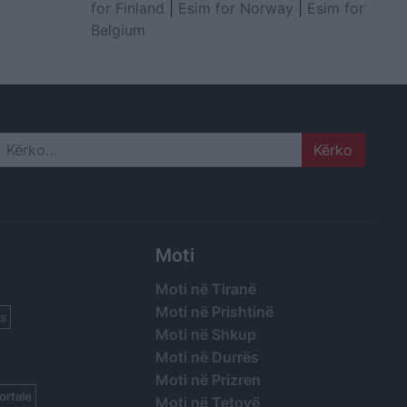
for Finland
|
Esim for Norway
|
Esim for
Belgium
Search
Moti
Moti në Tiranë
Moti në Prishtinë
s
Moti në Shkup
Moti në Durrës
Moti në Prizren
ortale
Moti në Tetovë