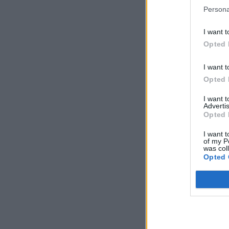
Persona
I want t
Opted 
I want t
Opted 
I want 
Advertis
Opted 
I want t
of my P
was col
Opted 