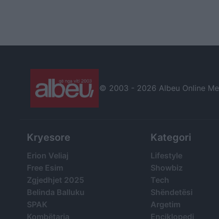
© 2003 -
2026 Albeu Online Medi
Kryesore
Kategori
Erion Veliaj
Lifestyle
Free Esim
Showbiz
Zgjedhjet 2025
Tech
Belinda Balluku
Shëndetësi
SPAK
Argetim
Kombëtarja
Enciklopedi