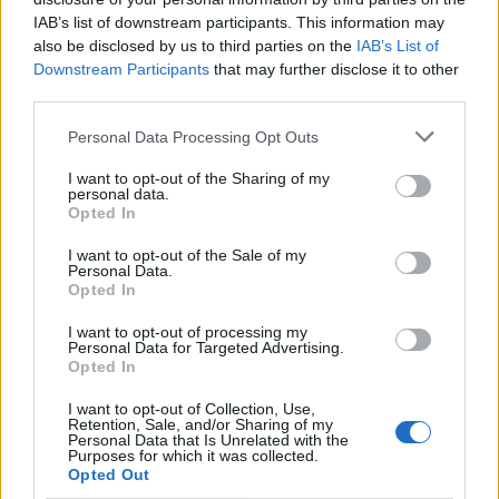
IAB’s list of downstream participants. This information may
also be disclosed by us to third parties on the
IAB’s List of
Downstream Participants
that may further disclose it to other
third parties.
Personal Data Processing Opt Outs
Zelensky rikonfirmon në
Vihet nën kontroll zjarri në
Serbi qëndrimin për
Cërrik, digjen 2 hektarë
I want to opt-out of the Sharing of my
personal data.
Kosovën, deputeti
tokë dhe rreth 250 rrënjë
Opted In
ukrainas: Gabim
ullinj
diplomatik, Ukraina duhet
I want to opt-out of the Sale of my
Personal Data.
ta njohë
Opted In
I want to opt-out of processing my
Personal Data for Targeted Advertising.
Opted In
Përfundon protesta e 71-
Remzie Osmani
I want to opt-out of Collection, Use,
Retention, Sale, and/or Sharing of my
të qytetare, mesazhi i
emocionon me dedikimin
Personal Data that Is Unrelated with the
qartë për qeverinë: “Nesër
për mbesën Ema: Jeta ime
Purposes for which it was collected.
Opted Out
më shumë”, kërkohet