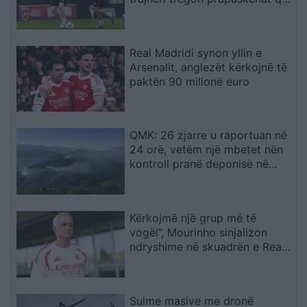
dërguan në vendimin drastik
Real Madridi synon yllin e
Arsenalit, anglezët kërkojnë të
paktën 90 milionë euro
QMK: 26 zjarre u raportuan në
24 orë, vetëm një mbetet nën
kontroll pranë deponisë në
Kriva Pallankë
Kërkojmë një grup më të
vogël”, Mourinho sinjalizon
ndryshime në skuadrën e Real
Madridit
Sulme masive me dronë