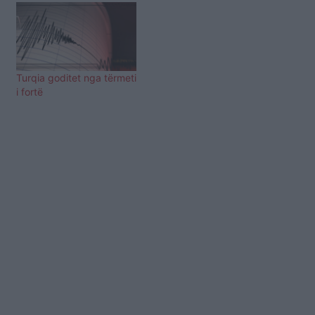
Fatkeqësive dhe
Urgjencës (AFAD). Sipas
informacionit në faqen e
internetit të këtij
institucioni, tërmeti u
Turqia goditet nga tërmeti
regjistrua në Sivrice të
i fortë
Elazig, rreth orës 20.53,…