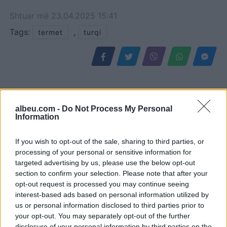
Shtuar
më
23.04.2025 15:41
Tags:
,
termet
turqi
albeu.com -
Do Not Process My Personal
Information
If you wish to opt-out of the sale, sharing to third parties, or
processing of your personal or sensitive information for
targeted advertising by us, please use the below opt-out
section to confirm your selection. Please note that after your
Këmbimi valutor/ Me sa
Horoskopi 10 Gusht
opt-out request is processed you may continue seeing
blihen e shiten dollari dhe
2026/ Cilat janë shenjat
interest-based ads based on personal information utilized by
euro, çfarë ndodh me
që favorizohen nga fati
us or personal information disclosed to third parties prior to
monedhat e tjera
your opt-out. You may separately opt-out of the further
disclosure of your personal information by third parties on the