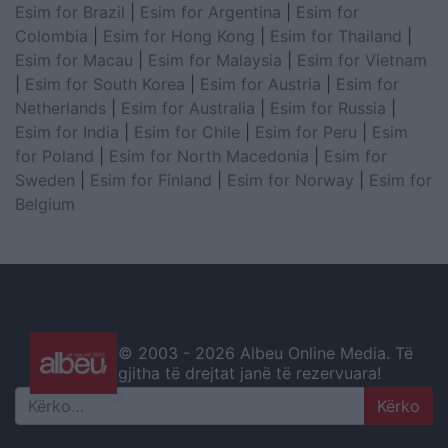
Esim for Brazil
|
Esim for Argentina
|
Esim for
Colombia
|
Esim for Hong Kong
|
Esim for Thailand
|
Esim for Macau
|
Esim for Malaysia
|
Esim for Vietnam
|
Esim for South Korea
|
Esim for Austria
|
Esim for
Netherlands
|
Esim for Australia
|
Esim for Russia
|
Esim for India
|
Esim for Chile
|
Esim for Peru
|
Esim
for Poland
|
Esim for North Macedonia
|
Esim for
Sweden
|
Esim for Finland
|
Esim for Norway
|
Esim for
Belgium
© 2003 -
2026 Albeu Online Media. Të
gjitha të drejtat janë të rezervuara!
Search