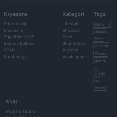
Kryesore
Kategori
Tags
Erion Veliaj
Lifestyle
Edi Rama
Free Esim
Showbiz
Albania
Zgjedhjet 2025
Tech
News
Belinda Balluku
Shëndetësi
Ilir Meta
SPAK
Argetim
Piranjat
Kombëtarja
Enciklopedi
gazeta,
tv,
portale
Sali
Berisha
Moti
Moti në Tiranë