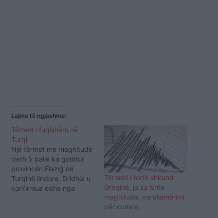
Lajme të ngjashme:
Tërmet i fuqishëm në
Turqi
Një tërmet me magnitudë
rreth 5 ballë ka goditur
provincën Elazığ në
Tërmeti i fortë shkund
Turqinë lindore. Dridhja u
Greqinë, ja sa ishte
konfirmua edhe nga
magnituda, paralajmërimi
Ministria e Punëve të
për cunam
Brendshme dhe
Menaxhimit të