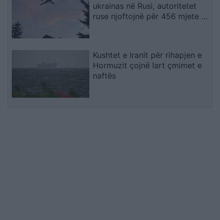
ukrainas në Rusi, autoritetet
ruse njoftojnë për 456 mjete të
rrëzuara dhe dy viktima
Kushtet e Iranit për rihapjen e
Hormuzit çojnë lart çmimet e
naftës