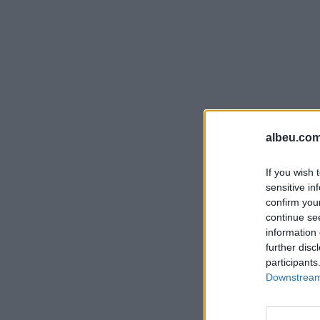
albeu.com
If you wish 
sensitive in
confirm you
continue se
information 
further disc
participants
Downstream 