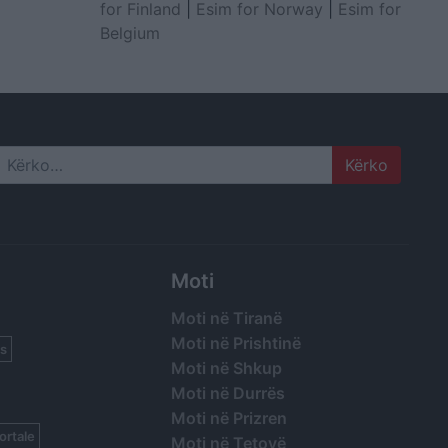
for Finland
|
Esim for Norway
|
Esim for
Belgium
Search
Moti
Moti në Tiranë
Moti në Prishtinë
s
Moti në Shkup
Moti në Durrës
Moti në Prizren
ortale
Moti në Tetovë