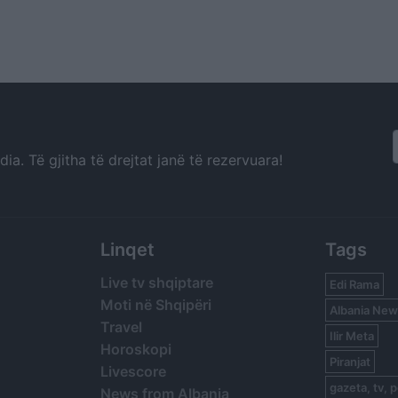
a. Të gjitha të drejtat janë të rezervuara!
Linqet
Tags
Live tv shqiptare
Edi Rama
Moti në Shqipëri
Albania New
Travel
Ilir Meta
Horoskopi
Piranjat
Livescore
gazeta, tv, p
News from Albania