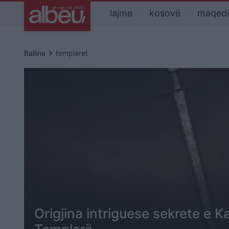
lajme
kosovë
maqed
keyboard_arrow_right
Ballina
templaret
Origjina intriguese sekrete e K