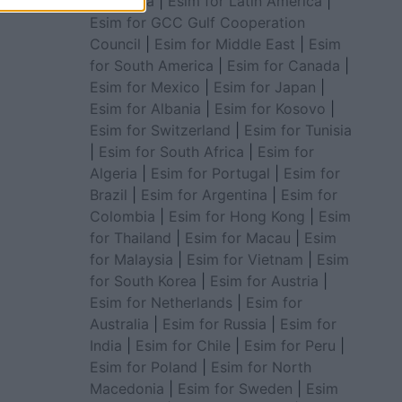
for Africa
|
Esim for Latin America
|
Esim for GCC Gulf Cooperation
Council
|
Esim for Middle East
|
Esim
for South America
|
Esim for Canada
|
Esim for Mexico
|
Esim for Japan
|
Esim for Albania
|
Esim for Kosovo
|
Esim for Switzerland
|
Esim for Tunisia
|
Esim for South Africa
|
Esim for
Algeria
|
Esim for Portugal
|
Esim for
Brazil
|
Esim for Argentina
|
Esim for
Colombia
|
Esim for Hong Kong
|
Esim
for Thailand
|
Esim for Macau
|
Esim
for Malaysia
|
Esim for Vietnam
|
Esim
for South Korea
|
Esim for Austria
|
Esim for Netherlands
|
Esim for
Australia
|
Esim for Russia
|
Esim for
India
|
Esim for Chile
|
Esim for Peru
|
Esim for Poland
|
Esim for North
Macedonia
|
Esim for Sweden
|
Esim