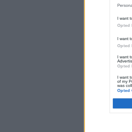
Persona
I want t
Opted 
I want t
Opted 
I want 
Advertis
Opted 
I want t
of my P
was col
Opted 