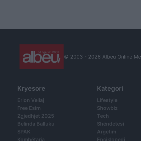
© 2003 -
2026 Albeu Online Medi
Kryesore
Kategori
Erion Veliaj
Lifestyle
Free Esim
Showbiz
Zgjedhjet 2025
Tech
Belinda Balluku
Shëndetësi
SPAK
Argetim
Kombëtarja
Enciklopedi