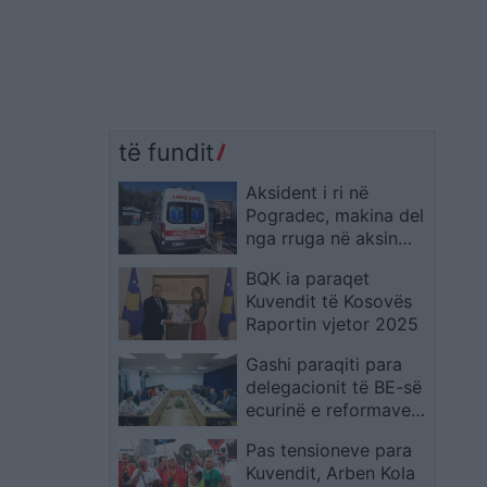
të fundit
Aksident i ri në
Pogradec, makina del
nga rruga në aksin
Pogradec–Qafë
BQK ia paraqet
Thanë, shoferi
Kuvendit të Kosovës
përfundon në spital
Raportin vjetor 2025
Gashi paraqiti para
delegacionit të BE-së
ecurinë e reformave
në sistemin
Pas tensioneve para
prokurorial në kuadër
Kuvendit, Arben Kola
të Planit të Rritjes