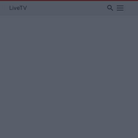
search
LiveTV