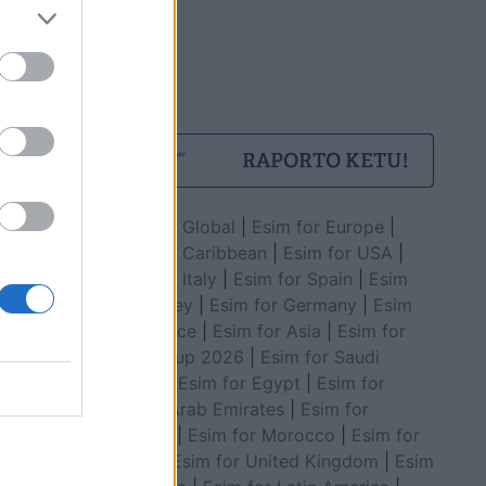
Esim for Global
|
Esim for Europe
|
Esim for Caribbean
|
Esim for USA
|
Esim for Italy
|
Esim for Spain
|
Esim
for Turkey
|
Esim for Germany
|
Esim
for Greece
|
Esim for Asia
|
Esim for
World Cup 2026
|
Esim for Saudi
Arabia
|
Esim for Egypt
|
Esim for
United Arab Emirates
|
Esim for
Balkans
|
Esim for Morocco
|
Esim for
China
|
Esim for United Kingdom
|
Esim