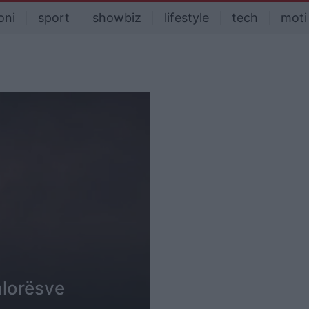
oni
sport
showbiz
lifestyle
tech
moti
alorësve