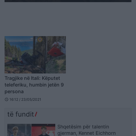
Tragjike në Itali: Këputet
teleferiku, humbin jetën 9
persona
16:12 / 23/05/2021
schedule
të fundit
Shqetësim për talentin
gjerman, Kennet Eichhorn