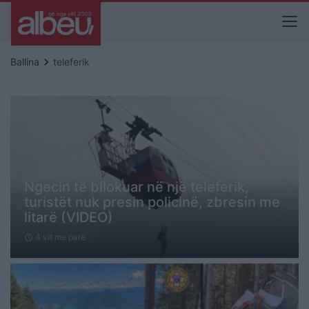
keyboard_arrow_right
Ballina
teleferik
Ngecin të bllokuar në një teleferik,
turistët nuk presin policinë, zbresin me
litarë (VIDEO)
4 vit me parë
schedule