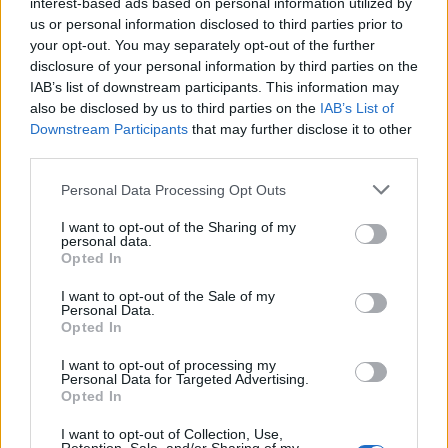
Futbolli librazhdas në zi,
interest-based ads based on personal information utilized by
ndahet nga jeta Besnik Çota,
us or personal information disclosed to third parties prior to
ish-kapiten dhe ish-trajner i
your opt-out. You may separately opt-out of the further
Sopotit
disclosure of your personal information by third parties on the
IAB’s list of downstream participants. This information may
also be disclosed by us to third parties on the
IAB’s List of
Aksident fatal në Durrës,
Downstream Participants
that may further disclose it to other
makina përplas për vdekje
third parties.
këmbësorin; drejtuesi
shoqërohet në polici
Personal Data Processing Opt Outs
I want to opt-out of the Sharing of my
personal data.
VIDEO/ Ndërhyrja “horror” e
Opted In
Enea Mihajt në MLS, mbrojtësi
ndëshkohet me të kuq dhe
I want to opt-out of the Sale of my
gjobë
Personal Data.
Opted In
I want to opt-out of processing my
Personal Data for Targeted Advertising.
Opted In
I want to opt-out of Collection, Use,