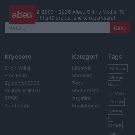
© 2003 -
2026 Albeu Online Media. Të
gjitha të drejtat janë të rezervuara!
Search
Kryesore
Kategori
Tags
Erion Veliaj
Lifestyle
Edi Rama
Free Esim
Showbiz
Albania
Zgjedhjet 2025
Tech
News
Belinda Balluku
Shëndetësi
Ilir Meta
SPAK
Argetim
Piranjat
Kombëtarja
Enciklopedi
gazeta,
tv,
portale
Sali