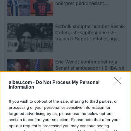
ndërpret përkohësisht
karrierën për arsye
shëndetësore
Futbolli shqiptar humbet Besnik
Çotën, ish-kapiteni dhe ish-
trajneri i Sopotit ndahet nga
jeta në moshën 56-vjeçare
Eric Wendt konfirmohet nga
Senati si ambasador i SHBA-së
në Shqipëri, emërimi pret
firmën e Trump
albeu.com -
Do Not Process My Personal
Information
Zyrtare, Fisnik Asllani
If you wish to opt-out of the sale, sharing to third parties, or
transferohet te RB Leipzig për
processing of your personal or sensitive information for
30 milionë euro
targeted advertising by us, please use the below opt-out
section to confirm your selection. Please note that after your
opt-out request is processed you may continue seeing