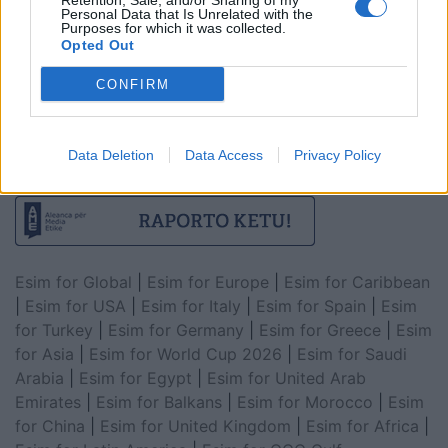
Retention, Sale, and/or Sharing of my
Personal Data that Is Unrelated with the
Purposes for which it was collected.
Opted Out
CONFIRM
Data Deletion
Data Access
Privacy Policy
Esim for Global
|
Esim for Europe
|
Esim for Caribbean
|
Esim for USA
|
Esim for Italy
|
Esim for Spain
|
Esim
for Turkey
|
Esim for Germany
|
Esim for Greece
|
Esim
for Asia
|
Esim for World Cup 2026
|
Esim for Saudi
Arabia
|
Esim for Egypt
|
Esim for United Arab
Emirates
|
Esim for Balkans
|
Esim for Morocco
|
Esim
for China
|
Esim for United Kingdom
|
Esim for Africa
|