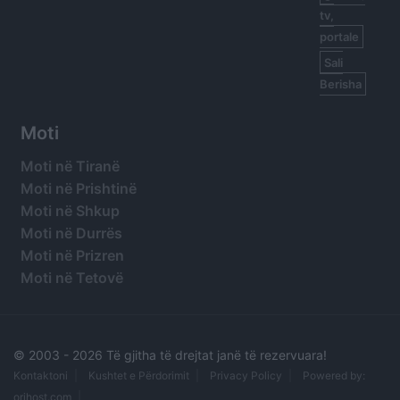
tv,
portale
Sali
Berisha
Moti
Moti në Tiranë
Moti në Prishtinë
Moti në Shkup
Moti në Durrës
Moti në Prizren
Moti në Tetovë
© 2003 -
2026 Të gjitha të drejtat janë të rezervuara!
Kontaktoni
Kushtet e Përdorimit
Privacy Policy
Powered by:
orihost.com