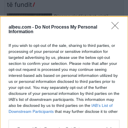
të fundit
Dinamo rindërtohet gjatë
verës, afrimet dhe largimet që
albeu.com -
Do Not Process My Personal
kanë formësuar ekipin e Dajës
Information
If you wish to opt-out of the sale, sharing to third parties, or
Real Madridi shqyrton tre yje
processing of your personal or sensitive information for
të mesfushës pas dështimit me
targeted advertising by us, please use the below opt-out
Rodrin
section to confirm your selection. Please note that after your
opt-out request is processed you may continue seeing
interest-based ads based on personal information utilized by
us or personal information disclosed to third parties prior to
Horoskopi 8 Gusht 2026/
your opt-out. You may separately opt-out of the further
Çfarë kanë rezervuar yjet për
disclosure of your personal information by third parties on the
secilën shenjë?
IAB’s list of downstream participants. This information may
also be disclosed by us to third parties on the
IAB’s List of
Downstream Participants
that may further disclose it to other
Liverpooli surprizon në
third parties.
merkato, arrin akord për
huazimin e Ronald Araujos