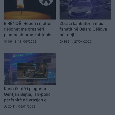
E RËNDË: Reperi i njohur
Zbrazi karikatorin mes
qëllohet me breshëri
fshatit në Belsh: Qëllova
plumbash pranë shtëpisë,
për qejf!
ndërron jetë në spital
09:43 / 31/05/2022
16:54 / 27/04/2022
schedule
schedule
(FOTO LAJM)
Kush është i plagosuri
Gentjan Bejtja, ish-polici i
përfshirë në vrasjen e
komisar Lamajt
20:11 / 09/01/2022
schedule