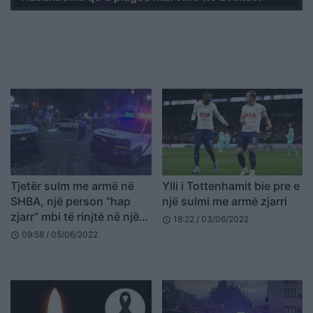
Tjetër sulm me armë në
Ylli i Tottenhamit bie pre e
SHBA, një person “hap
një sulmi me armë zjarri
zjarr” mbi të rinjtë në një
18:22 / 03/06/2022
schedule
lokal dhe lë 3 të vdekur e
09:58 / 05/06/2022
schedule
15 të plagosur