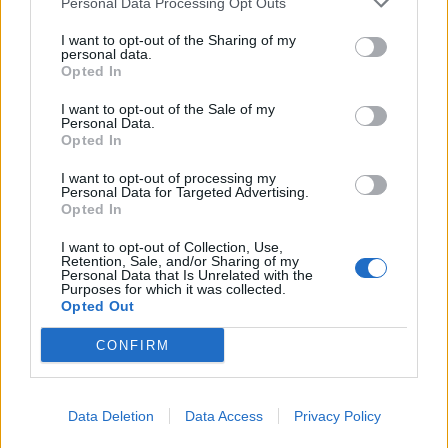
Personal Data Processing Opt Outs
I want to opt-out of the Sharing of my
personal data.
Opted In
Strehimoret e së Ardhmes:
Kapsula 35 Mijë Paundëshe
I want to opt-out of the Sale of my
Kundër Plumbave,
Personal Data.
Shpërthimeve dhe Fatkeqësive
Opted In
Natyrore
I want to opt-out of processing my
Personal Data for Targeted Advertising.
Apple hedh në gjyq OpenAI-n
Opted In
për përvetësim të paligjshëm
të sekreteve industriale
I want to opt-out of Collection, Use,
Retention, Sale, and/or Sharing of my
Personal Data that Is Unrelated with the
Purposes for which it was collected.
Opted Out
Ndeshja Argjentinë–Egjipt
vendos rekord historik në
CONFIRM
Google, kërkimet arrijnë nivele
të papara
Data Deletion
Data Access
Privacy Policy