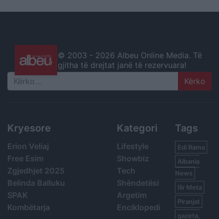
© 2003 -
2026 Albeu Online Media. Të
gjitha të drejtat janë të rezervuara!
Search
Kryesore
Kategori
Tags
Erion Veliaj
Lifestyle
Edi Rama
Free Esim
Showbiz
Albania
Zgjedhjet 2025
Tech
News
Belinda Balluku
Shëndetësi
Ilir Meta
SPAK
Argetim
Piranjat
Kombëtarja
Enciklopedi
gazeta,