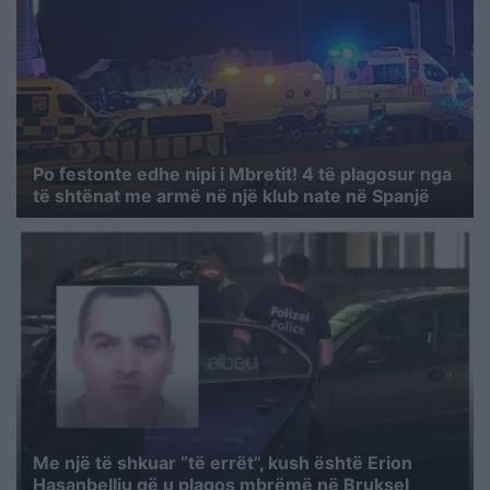
Po festonte edhe nipi i Mbretit! 4 të plagosur nga
të shtënat me armë në një klub nate në Spanjë
Me një të shkuar “të errët”, kush është Erion
Hasanbelliu që u plagos mbrëmë në Bruksel