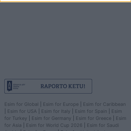
Esim for Global
|
Esim for Europe
|
Esim for Caribbean
|
Esim for USA
|
Esim for Italy
|
Esim for Spain
|
Esim
for Turkey
|
Esim for Germany
|
Esim for Greece
|
Esim
for Asia
|
Esim for World Cup 2026
|
Esim for Saudi