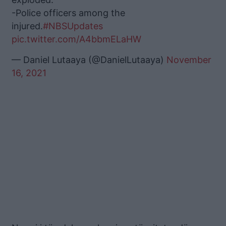
-Police officers among the
injured.
#NBSUpdates
pic.twitter.com/A4bbmELaHW
— Daniel Lutaaya (@DanielLutaaya)
November
16, 2021