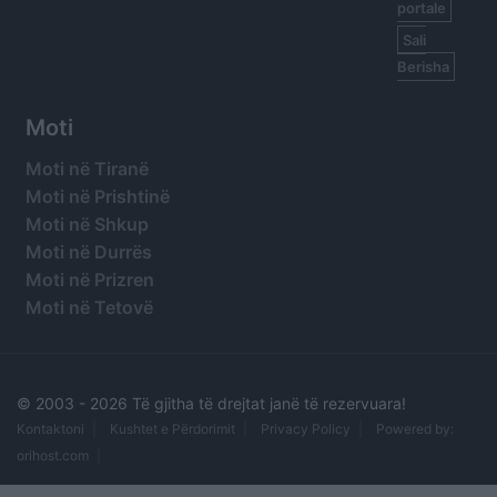
portale
Sali
Berisha
Moti
Moti në Tiranë
Moti në Prishtinë
Moti në Shkup
Moti në Durrës
Moti në Prizren
Moti në Tetovë
© 2003 -
2026 Të gjitha të drejtat janë të rezervuara!
Kontaktoni
Kushtet e Përdorimit
Privacy Policy
Powered by:
orihost.com