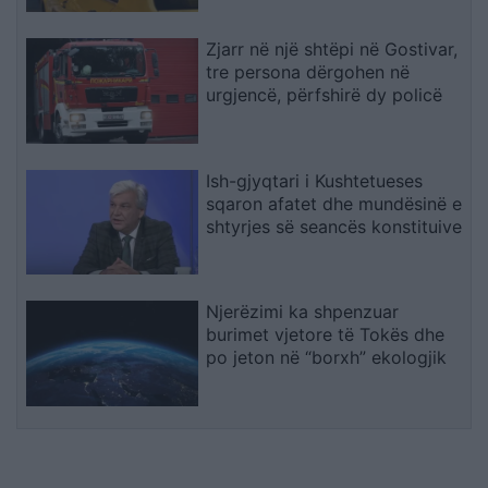
Zjarr në një shtëpi në Gostivar,
tre persona dërgohen në
urgjencë, përfshirë dy policë
Ish-gjyqtari i Kushtetueses
sqaron afatet dhe mundësinë e
shtyrjes së seancës konstituive
Njerëzimi ka shpenzuar
burimet vjetore të Tokës dhe
po jeton në “borxh” ekologjik