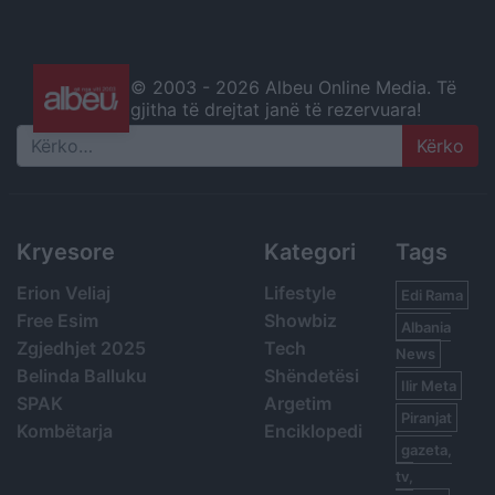
© 2003 -
2026 Albeu Online Media. Të
gjitha të drejtat janë të rezervuara!
Search
Kryesore
Kategori
Tags
Erion Veliaj
Lifestyle
Edi Rama
Free Esim
Showbiz
Albania
Zgjedhjet 2025
Tech
News
Belinda Balluku
Shëndetësi
Ilir Meta
SPAK
Argetim
Piranjat
Kombëtarja
Enciklopedi
gazeta,
tv,