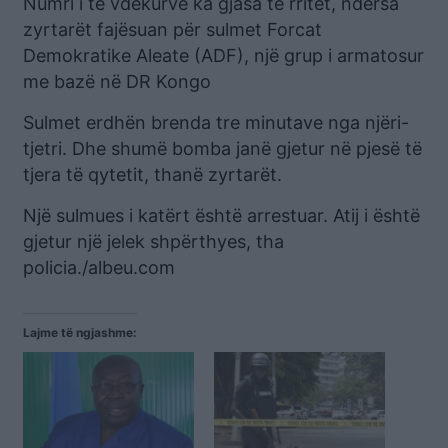
Numri i të vdekurve ka gjasa të rritet, ndërsa
zyrtarët fajësuan për sulmet Forcat
Demokratike Aleate (ADF), një grup i armatosur
me bazë në DR Kongo
Sulmet erdhën brenda tre minutave nga njëri-
tjetri. Dhe shumë bomba janë gjetur në pjesë të
tjera të qytetit, thanë zyrtarët.
Një sulmues i katërt është arrestuar. Atij i është
gjetur një jelek shpërthyes, tha
policia./albeu.com
Lajme të ngjashme: