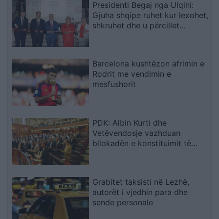
Presidenti Begaj nga Ulqini:
Gjuha shqipe ruhet kur lexohet,
shkruhet dhe u përcillet
fëmijëve
Barcelona kushtëzon afrimin e
Rodrit me vendimin e
mesfushorit
PDK: Albin Kurti dhe
Vetëvendosje vazhduan
bllokadën e konstituimit të
Kuvendit
Grabitet taksisti në Lezhë,
autorët i vjedhin para dhe
sende personale