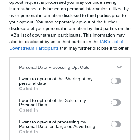
opt-out request is processed you may continue seeing
interest-based ads based on personal information utilized by
us or personal information disclosed to third parties prior to
your opt-out. You may separately opt-out of the further
Njerëzimi ka shpenzuar
Administrata Trump
disclosure of your personal information by third parties on the
burimet vjetore të Tokës
planifikon mbylljen e pesë
IAB’s list of downstream participants. This information may
dhe po jeton në “borxh”
konsullatave amerikane,
also be disclosed by us to third parties on the
IAB’s List of
ekologjik
përfshirë atë në Kanada
Downstream Participants
that may further disclose it to other
third parties.
Personal Data Processing Opt Outs
I want to opt-out of the Sharing of my
personal data.
Opted In
Hetimi për transparencën
FOTOT+VIDEO/
I want to opt-out of the Sale of my
gjatë Covid-19,
Sekuestrohen më shumë
Personal Data.
Opted In
nënkomisioni i Senatit
se 21 ton kokainë,
siguron telefonin zyrtar të
organizata me tre degë
I want to opt-out of processing my
Anthony Fauci-t
vepronte në Spanjë dhe
Personal Data for Targeted Advertising.
Ekuador! Njëra e lidhur me
Opted In
shqiptarët në Dubai