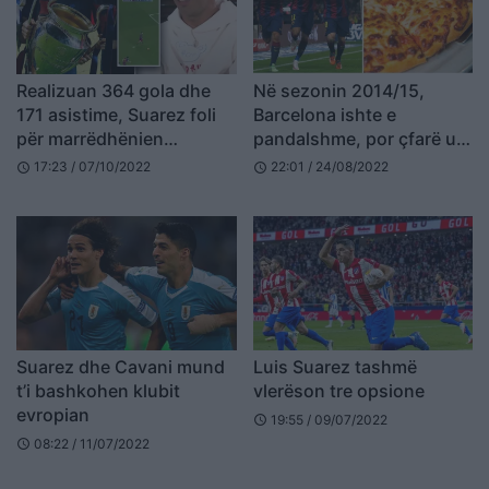
Realizuan 364 gola dhe
Në sezonin 2014/15,
171 asistime, Suarez foli
Barcelona ishte e
për marrëdhënien
pandalshme, por çfarë u
speciale të treshes MSN
dha forcë lojtarëve?
17:23 / 07/10/2022
22:01 / 24/08/2022
schedule
schedule
Suarez dhe Cavani mund
Luis Suarez tashmë
t’i bashkohen klubit
vlerëson tre opsione
evropian
19:55 / 09/07/2022
schedule
08:22 / 11/07/2022
schedule