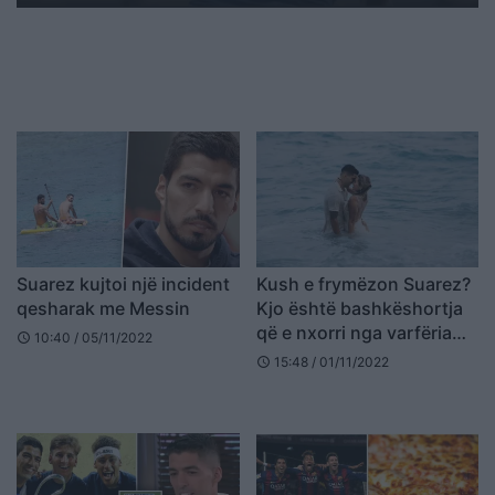
Suarez kujtoi një incident
Kush e frymëzon Suarez?
qesharak me Messin
Kjo është bashkëshortja
që e nxorri nga varfëria
10:40 / 05/11/2022
schedule
dhe e mbështeti kudo ku
15:48 / 01/11/2022
schedule
ai luante