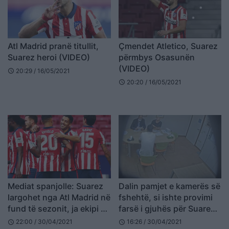
Atl Madrid pranë titullit,
Çmendet Atletico, Suarez
Suarez heroi (VIDEO)
përmbys Osasunën
(VIDEO)
20:29 / 16/05/2021
schedule
20:20 / 16/05/2021
schedule
Mediat spanjolle: Suarez
Dalin pamjet e kamerës së
largohet nga Atl Madrid në
fshehtë, si ishte provimi
fund të sezonit, ja ekipi që
farsë i gjuhës për Suarez
kërkon
(VIDEO)
22:00 / 30/04/2021
16:26 / 30/04/2021
schedule
schedule