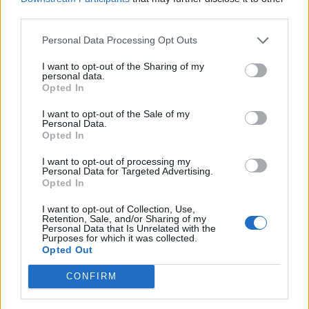
third parties.
Personal Data Processing Opt Outs
I want to opt-out of the Sharing of my
personal data.
Vjen episodi i ri i
Ky është super sulmuesi i
Opted In
telenovelës “Icardi –
cili shihet si pasues i
I want to opt-out of the Sale of my
Wanda – China Suarez”,
Suarez (FOTO LAJM)
Personal Data.
aktorja shpërthen në
Opted In
12:04 / 21/10/2021
16:37 / 17/10/2021
schedule
schedule
Instagram
I want to opt-out of processing my
Personal Data for Targeted Advertising.
Opted In
I want to opt-out of Collection, Use,
Retention, Sale, and/or Sharing of my
Personal Data that Is Unrelated with the
Purposes for which it was collected.
Opted Out
Bartomeu: Messi dhe
Suarez zbulon si e flaku
CONFIRM
Suarez më thanë ta bleja
Koeman nga Barça:
Coutinhon, kemi refuzuar
Telefonata me të zgjati