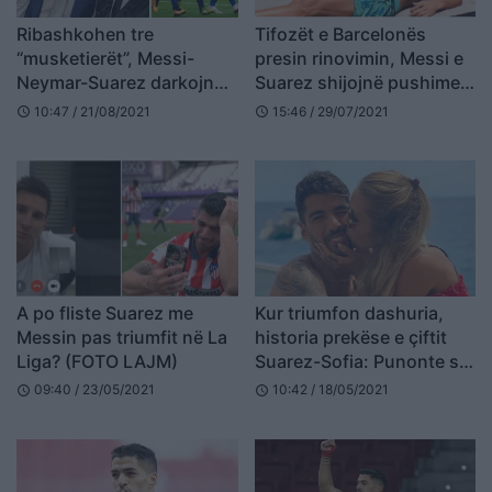
Ribashkohen tre
Tifozët e Barcelonës
“musketierët”, Messi-
presin rinovimin, Messi e
Neymar-Suarez darkojnë
Suarez shijojnë pushimet
së bashku
në Ibiza (VIDEO)
10:47 / 21/08/2021
15:46 / 29/07/2021
schedule
schedule
A po fliste Suarez me
Kur triumfon dashuria,
Messin pas triumfit në La
historia prekëse e çiftit
Liga? (FOTO LAJM)
Suarez-Sofia: Punonte si
pastrues rrugës, u ndanë
09:40 / 23/05/2021
10:42 / 18/05/2021
schedule
schedule
dhe u ribashkuan (FOTO
LAJM)