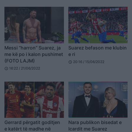
Messi “harron” Suarez, ja
Suarez befason me klubin
me kë po i kalon pushimet
e ri
(FOTO LAJM)
20:16 / 15/06/2022
schedule
16:22 / 21/06/2022
schedule
Gerrard përgatit goditjen
Nara publikon bisedat e
e katërt të madhe në
Icardit me Suarez