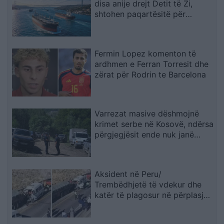
disa anije drejt Detit të Zi,
shtohen paqartësitë për
tregtinë detare
Fermin Lopez komenton të
ardhmen e Ferran Torresit dhe
zërat për Rodrin te Barcelona
Varrezat masive dëshmojnë
krimet serbe në Kosovë, ndërsa
përgjegjësit ende nuk janë
përballur me drejtësinë
Aksident në Peru/
Trembëdhjetë të vdekur dhe
katër të plagosur në përplasjen
midis furgonit dhe kamionit