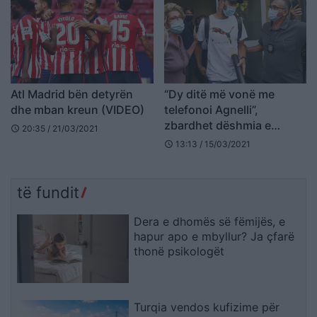
Atl Madrid bën detyrën
“Dy ditë më vonë me
dhe mban kreun (VIDEO)
telefonoi Agnelli”,
zbardhet dëshmia e
20:35 / 21/03/2021
schedule
Suarez për prokurorinë e
13:13 / 15/03/2021
schedule
Perugias
të fundit
Dera e dhomës së fëmijës, e
hapur apo e mbyllur? Ja çfarë
thonë psikologët
Turqia vendos kufizime për