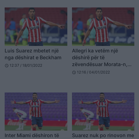
Luis Suarez mbetet një
Allegri ka vetëm një
nga dëshirat e Beckham
dëshirë për të
zëvendësuar Morata-n,
12:37 / 18/01/2022
schedule
Luis Suarez
12:16 / 04/01/2022
schedule
Inter Miami dëshiron të
Suarez nuk po rinovon me