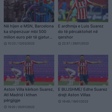
Në hijen e MSN, Barcelona
E ardhmja e Luis Suarez
ka shpenzuar mbi 500
do të përcaktohet në
milion euro për të gjetur
qershor
sulmin perfekt
10:23 / 12/02/2022
22:37 / 29/01/2022
schedule
schedule
Aston Villa kërkon Suarez,
E BUJSHME/ Edhe Suarez
Atl Madrid i kthen
drejt Aston Villas
përgjigje
16:48 / 19/01/2022
schedule
19:20 / 20/01/2022
schedule