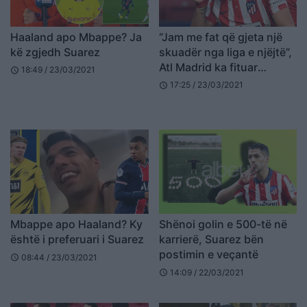
Haaland apo Mbappe? Ja
“Jam me fat që gjeta një
kë zgjedh Suarez
skuadër nga liga e njëjtë”,
Atl Madrid ka fituar
18:49 / 23/03/2021
schedule
zemrën e Suarez
17:25 / 23/03/2021
schedule
Mbappe apo Haaland? Ky
Shënoi golin e 500-të në
është i preferuari i Suarez
karrierë, Suarez bën
postimin e veçantë
08:44 / 23/03/2021
schedule
14:09 / 22/03/2021
schedule