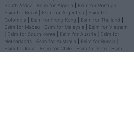
South Africa
|
Esim for Algeria
|
Esim for Portugal
|
Esim for Brazil
|
Esim for Argentina
|
Esim for
Colombia
|
Esim for Hong Kong
|
Esim for Thailand
|
Esim for Macau
|
Esim for Malaysia
|
Esim for Vietnam
|
Esim for South Korea
|
Esim for Austria
|
Esim for
Netherlands
|
Esim for Australia
|
Esim for Russia
|
Esim for India
|
Esim for Chile
|
Esim for Peru
|
Esim
for Poland
|
Esim for North Macedonia
|
Esim for
Sweden
|
Esim for Finland
|
Esim for Norway
|
Esim for
Belgium
© 2003 -
2026 Albeu Online Media. Të
gjitha të drejtat janë të rezervuara!