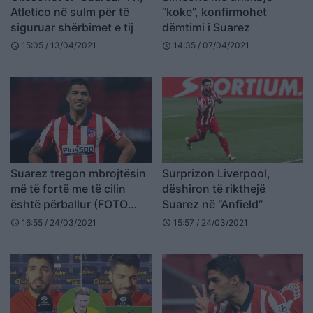
Atletico në sulm për të
“koke”, konfirmohet
siguruar shërbimet e tij
dëmtimi i Suarez
15:05 / 13/04/2021
14:35 / 07/04/2021
schedule
schedule
Suarez tregon mbrojtësin
Surprizon Liverpool,
më të fortë me të cilin
dëshiron të rikthejë
është përballur (FOTO
Suarez në “Anfield”
LAJM)
16:55 / 24/03/2021
15:57 / 24/03/2021
schedule
schedule