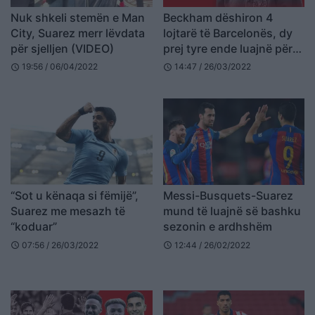
Nuk shkeli stemën e Man
Beckham dëshiron 4
City, Suarez merr lëvdata
lojtarë të Barcelonës, dy
për sjelljen (VIDEO)
prej tyre ende luajnë për
spanjollët
19:56 / 06/04/2022
14:47 / 26/03/2022
schedule
schedule
“Sot u kënaqa si fëmijë”,
Messi-Busquets-Suarez
Suarez me mesazh të
mund të luajnë së bashku
“koduar”
sezonin e ardhshëm
07:56 / 26/03/2022
12:44 / 26/02/2022
schedule
schedule