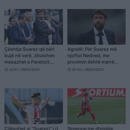
Çështja Suarez që bëri
Agnelli: Për Suarez më
bujë në verë, zbulohen
njoftoi Nedved, me
mesazhet e Paratiçit:
provimin është marrë
Çfarë m***, ne jemi Juve
Paratici
22:51 / 29/04/2021
20:40 / 28/04/2021
schedule
schedule
Cilësohet si “Suarezi” i ri,
Simeone me dhimbje