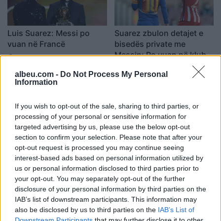
Luis Suarez: Messi po
Suarez zbulon detajet e
vuan në Francë
bisedës private me
Messin: Po vuan në klubin
16:19 / 04/12/2021
schedule
e ri, në Paris bën shumë
10:38 / 04/12/2021
schedule
albeu.com -
Do Not Process My Personal
ftohtë nga bora
Information
If you wish to opt-out of the sale, sharing to third parties, or
processing of your personal or sensitive information for
targeted advertising by us, please use the below opt-out
section to confirm your selection. Please note that after your
opt-out request is processed you may continue seeing
Patric Evra tregon për
Një nga sulmuesit
interest-based ads based on personal information utilized by
us or personal information disclosed to third parties prior to
herë të parë se do të
kryesorë tek Atletico,
your opt-out. You may separately opt-out of the further
konliktohej me Suarez në
Suarez nis negociatat për
disclosure of your personal information by third parties on the
rrugët e Anglisë
një kontratë të re
16:19 / 09/11/2021
10:43 / 27/10/2021
schedule
schedule
IAB’s list of downstream participants. This information may
also be disclosed by us to third parties on the
IAB’s List of
Downstream Participants
that may further disclose it to other