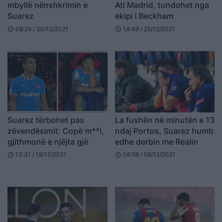
mbyllë nënshkrimin e
Atl Madrid, tundohet nga
Suarez
ekipi i Beckham
08:29 / 30/12/2021
14:49 / 25/12/2021
schedule
schedule
Suarez tërbohet pas
La fushën në minutën e 13
zëvendësimit: Copë m**i,
ndaj Portos, Suarez humb
gjithmonë e njëjta gjë
edhe derbin me Realin
13:31 / 19/12/2021
08:56 / 08/12/2021
schedule
schedule