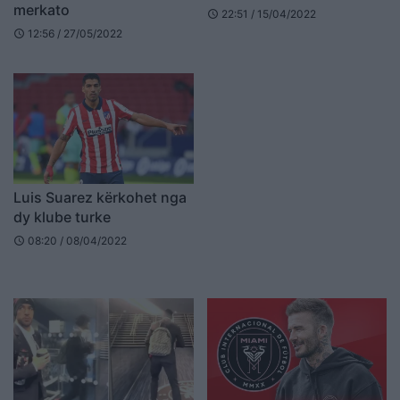
merkato
22:51 / 15/04/2022
schedule
12:56 / 27/05/2022
schedule
Luis Suarez kërkohet nga
dy klube turke
08:20 / 08/04/2022
schedule