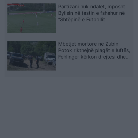
Partizani nuk ndalet, mposht
Bylisin në testin e fshehur në
“Shtëpinë e Futbollit
Mbetjet mortore në Zubin
Potok rikthejnë plagët e luftës,
Fehlinger kërkon drejtësi dhe
trysni mbi Serbinë