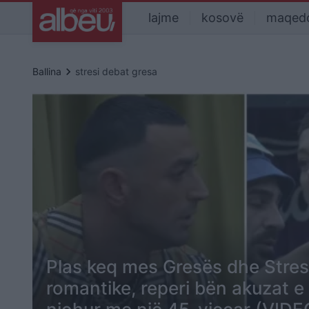
lajme
kosovë
maqed
keyboard_arrow_right
Ballina
stresi debat gresa
Plas keq mes Gresës dhe Stres
romantike, reperi bën akuzat e