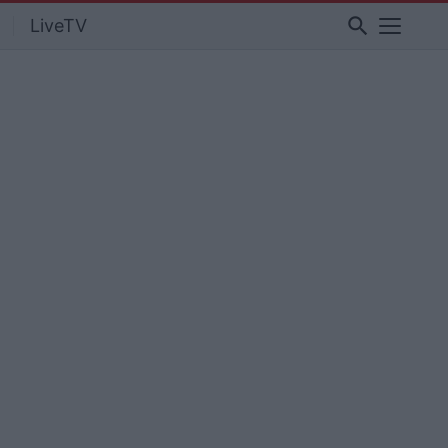
search
LiveTV