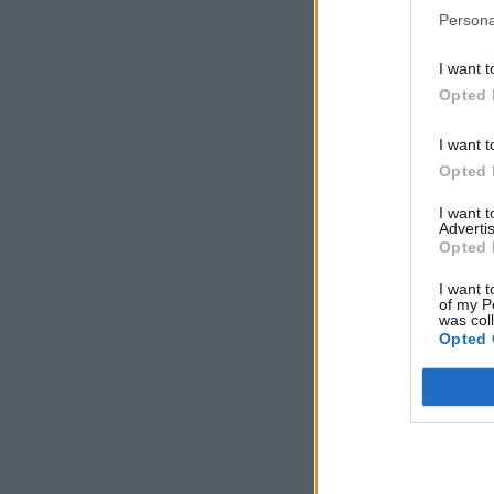
Persona
I want t
Opted 
I want t
Opted 
I want 
Advertis
Opted 
I want t
of my P
was col
Opted 