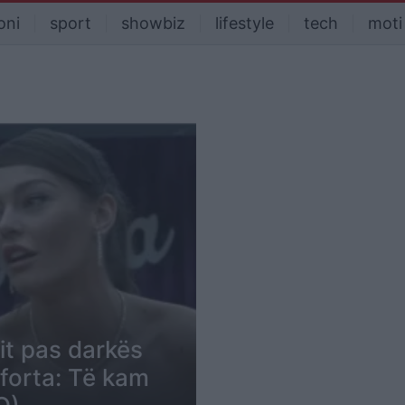
oni
sport
showbiz
lifestyle
tech
moti
it pas darkës
 forta: Të kam