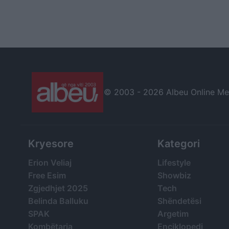
© 2003 -
2026 Albeu Online Medi
Kryesore
Kategori
Erion Veliaj
Lifestyle
Free Esim
Showbiz
Zgjedhjet 2025
Tech
Belinda Balluku
Shëndetësi
SPAK
Argetim
Kombëtarja
Enciklopedi