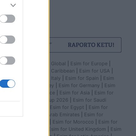
Esim for Global
|
Esim for Europe
|
Esim for Caribbean
|
Esim for USA
|
Esim for Italy
|
Esim for Spain
|
Esim
for Turkey
|
Esim for Germany
|
Esim
for Greece
|
Esim for Asia
|
Esim for
World Cup 2026
|
Esim for Saudi
Arabia
|
Esim for Egypt
|
Esim for
United Arab Emirates
|
Esim for
Balkans
|
Esim for Morocco
|
Esim for
China
|
Esim for United Kingdom
|
Esim