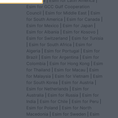
for Africa
|
Esim for Latin America
|
Esim for GCC Gulf Cooperation
Council
|
Esim for Middle East
|
Esim
for South America
|
Esim for Canada
|
Esim for Mexico
|
Esim for Japan
|
Esim for Albania
|
Esim for Kosovo
|
Esim for Switzerland
|
Esim for Tunisia
|
Esim for South Africa
|
Esim for
Algeria
|
Esim for Portugal
|
Esim for
Brazil
|
Esim for Argentina
|
Esim for
Colombia
|
Esim for Hong Kong
|
Esim
for Thailand
|
Esim for Macau
|
Esim
for Malaysia
|
Esim for Vietnam
|
Esim
for South Korea
|
Esim for Austria
|
Esim for Netherlands
|
Esim for
Australia
|
Esim for Russia
|
Esim for
India
|
Esim for Chile
|
Esim for Peru
|
Esim for Poland
|
Esim for North
Macedonia
|
Esim for Sweden
|
Esim