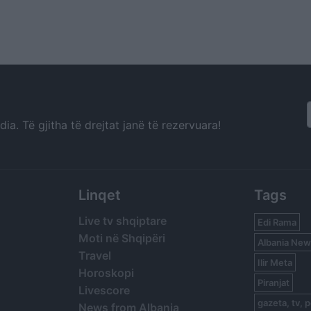
a. Të gjitha të drejtat janë të rezervuara!
Linqet
Tags
Live tv shqiptare
Edi Rama
Moti në Shqipëri
Albania New
Travel
Ilir Meta
Horoskopi
Piranjat
Livescore
gazeta, tv, p
News from Albania