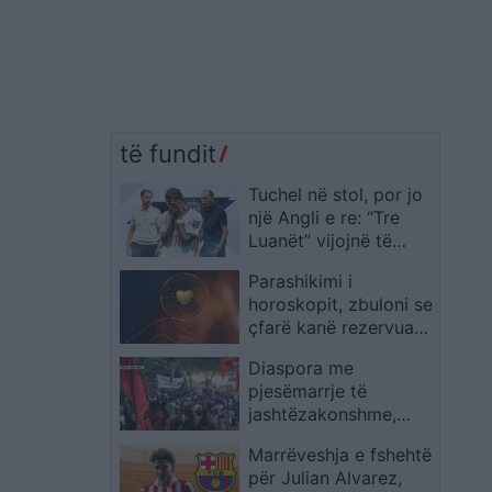
të fundit
Tuchel në stol, por jo
një Angli e re: “Tre
Luanët” vijojnë të
ngjajnë me ekipin e
Parashikimi i
Southgate
horoskopit, zbuloni se
çfarë kanë rezervuar
yjet për ju sot
Diaspora me
pjesëmarrje të
jashtëzakonshme,
protestuesit mbërrijnë
Marrëveshja e fshehtë
te komisariati 3: Lironi
për Julian Alvarez,
çunat! Arrestoni