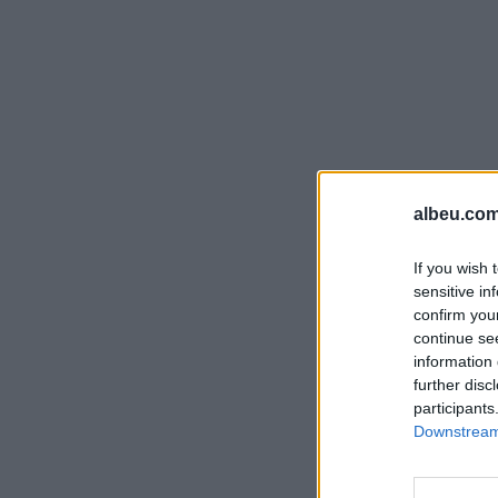
albeu.com
If you wish 
sensitive in
confirm you
continue se
information 
further disc
participants
Downstream 