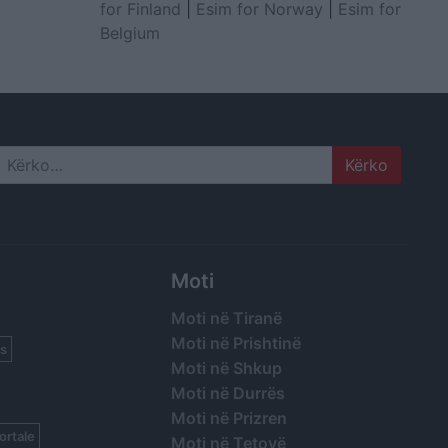
for Finland
|
Esim for Norway
|
Esim for
Belgium
Search
Moti
Moti në Tiranë
Moti në Prishtinë
s
Moti në Shkup
Moti në Durrës
Moti në Prizren
ortale
Moti në Tetovë