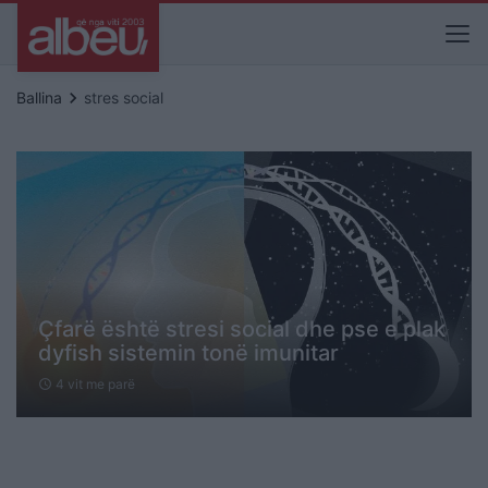
keyboard_arrow_right
Ballina
stres social
Çfarë është stresi social dhe pse e plak
dyfish sistemin tonë imunitar
4 vit me parë
schedule