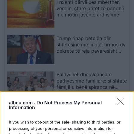
I nxehti përvëlues mbërthen
vendin, çfarë pritet të ndodhë
me motin javën e ardhshme
Trump rihap betejën për
shtetësinë me lindje, firmos dy
dekrete të reja pavarësisht
pengesës në Gjykatën
Supreme
Baldwinët dhe aleanca e
pathyeshme familjare: si shtatë
fëmijë u bënë spiranca në
stuhinë më të fortë
albeu.com -
Do Not Process My Personal
Information
Pensionimi nuk është vetëm liri:
sfidat emocionale që shpesh
If you wish to opt-out of the sale, sharing to third parties, or
mbeten të pathëna
processing of your personal or sensitive information for