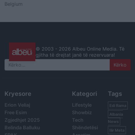
Belgium
© 2003 -
2026 Albeu Online Media. Të
gjitha të drejtat janë të rezervuara!
Search
Kryesore
Kategori
Tags
Erion Veliaj
Lifestyle
Edi Rama
Free Esim
Showbiz
Albania
Zgjedhjet 2025
Tech
News
Belinda Balluku
Shëndetësi
Ilir Meta