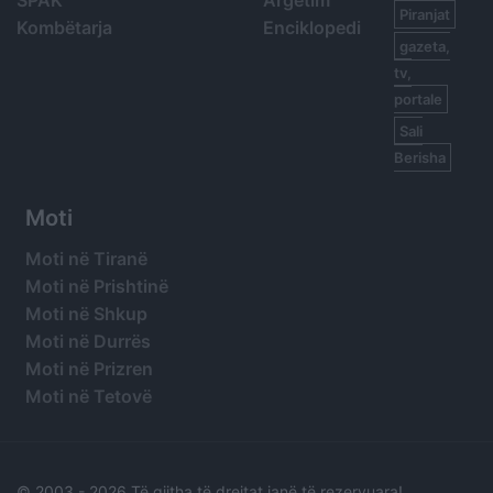
SPAK
Argetim
Piranjat
Kombëtarja
Enciklopedi
gazeta,
tv,
portale
Sali
Berisha
Moti
Moti në Tiranë
Moti në Prishtinë
Moti në Shkup
Moti në Durrës
Moti në Prizren
Moti në Tetovë
© 2003 -
2026 Të gjitha të drejtat janë të rezervuara!