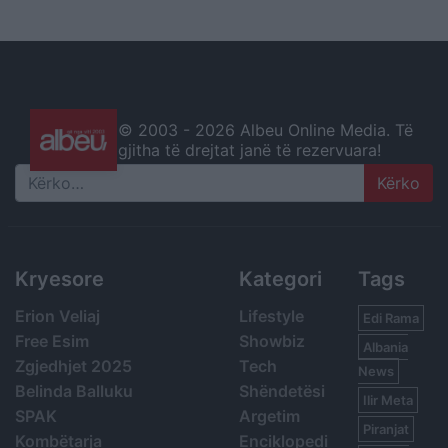
© 2003 -
2026 Albeu Online Media. Të
gjitha të drejtat janë të rezervuara!
Search
Kryesore
Kategori
Tags
Erion Veliaj
Lifestyle
Edi Rama
Free Esim
Showbiz
Albania
Zgjedhjet 2025
Tech
News
Belinda Balluku
Shëndetësi
Ilir Meta
SPAK
Argetim
Piranjat
Kombëtarja
Enciklopedi