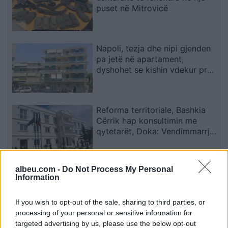
puset në Mitrovicë
Napoli, tezja dhe nipi gjenden
pa jetë në apartament,
dyshohet se kishin vdekur prej
disa ditësh
Reforma territoriale, Bashkia
Cërrik hap konsultimin me
qytetarët, Doka: Vendimmarrja
të udhëhiqet nga nevojat e
komunitetit
albeu.com -
Do Not Process My Personal
Shkatërrohet në Spanjë rrjeti i
Information
trafikimit të emigrantëve, 78
persona në pranga dhe 18
If you wish to opt-out of the sale, sharing to third parties, or
skafe të sekuestruara
processing of your personal or sensitive information for
targeted advertising by us, please use the below opt-out