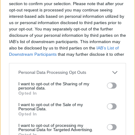
section to confirm your selection. Please note that after your
opt-out request is processed you may continue seeing
interest-based ads based on personal information utilized by
us or personal information disclosed to third parties prior to
your opt-out. You may separately opt-out of the further
disclosure of your personal information by third parties on the
IAB’s list of downstream participants. This information may
also be disclosed by us to third parties on the
IAB’s List of
Downstream Participants
that may further disclose it to other
third parties.
Personal Data Processing Opt Outs
I want to opt-out of the Sharing of my
personal data.
Opted In
I want to opt-out of the Sale of my
Personal Data.
Esim for Global
|
Esim for Europe
|
Esim for Caribbean
Opted In
|
Esim for USA
|
Esim for Italy
|
Esim for Spain
|
Esim
I want to opt-out of processing my
for Turkey
|
Esim for Germany
|
Esim for Greece
|
Esim
Personal Data for Targeted Advertising.
for Asia
|
Esim for World Cup 2026
|
Esim for Saudi
Opted In