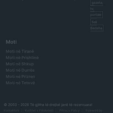
gazeta,
tv,
portale
Sali
Berisha
Moti
Moti në Tiranë
Moti në Prishtinë
Moti në Shkup
Moti në Durrës
Moti në Prizren
Moti në Tetovë
© 2003 -
2026 Të gjitha të drejtat janë të rezervuara!
Kontaktoni
Kushtet e Përdorimit
Privacy Policy
Powered by: