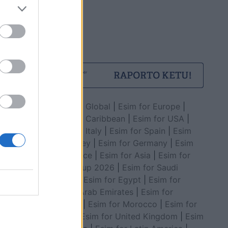
Esim for Global
|
Esim for Europe
|
Esim for Caribbean
|
Esim for USA
|
Esim for Italy
|
Esim for Spain
|
Esim
for Turkey
|
Esim for Germany
|
Esim
for Greece
|
Esim for Asia
|
Esim for
World Cup 2026
|
Esim for Saudi
Arabia
|
Esim for Egypt
|
Esim for
United Arab Emirates
|
Esim for
Balkans
|
Esim for Morocco
|
Esim for
China
|
Esim for United Kingdom
|
Esim