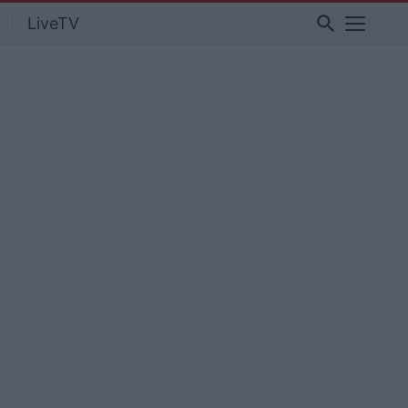
search
LiveTV