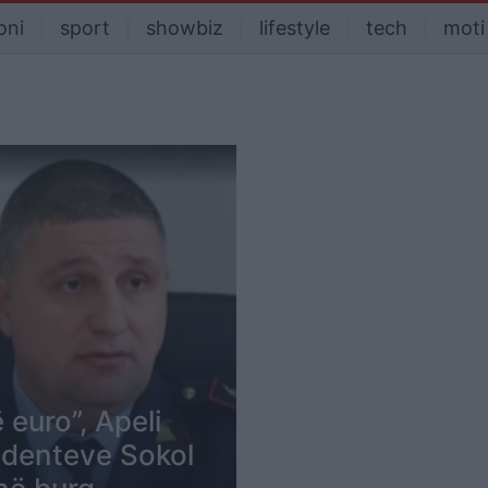
oni
sport
showbiz
lifestyle
tech
moti
 euro”, Apeli
sidenteve Sokol