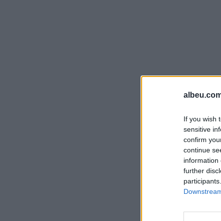
albeu.com
If you wish 
sensitive in
confirm you
continue se
information 
further disc
participants
Downstream 