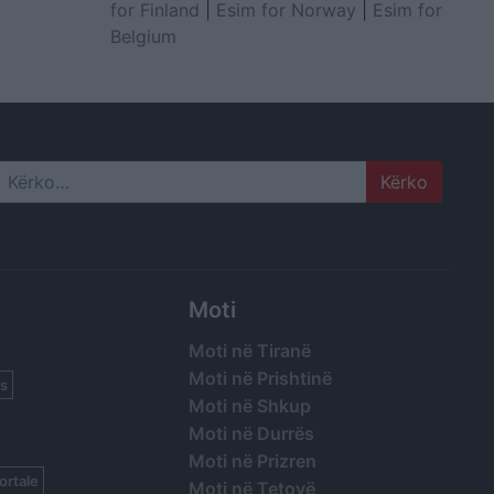
for Finland
|
Esim for Norway
|
Esim for
Belgium
Search
Moti
Moti në Tiranë
Moti në Prishtinë
s
Moti në Shkup
Moti në Durrës
Moti në Prizren
ortale
Moti në Tetovë