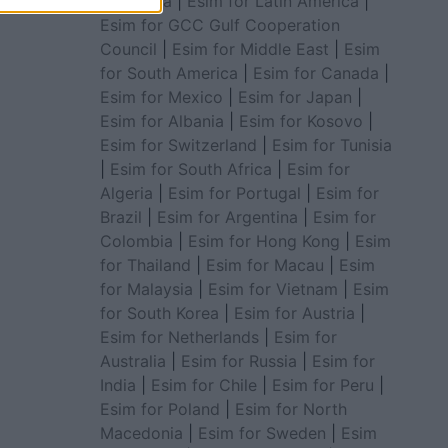
for Africa
|
Esim for Latin America
|
Esim for GCC Gulf Cooperation
Council
|
Esim for Middle East
|
Esim
for South America
|
Esim for Canada
|
Esim for Mexico
|
Esim for Japan
|
Esim for Albania
|
Esim for Kosovo
|
Esim for Switzerland
|
Esim for Tunisia
|
Esim for South Africa
|
Esim for
Algeria
|
Esim for Portugal
|
Esim for
Brazil
|
Esim for Argentina
|
Esim for
Colombia
|
Esim for Hong Kong
|
Esim
for Thailand
|
Esim for Macau
|
Esim
for Malaysia
|
Esim for Vietnam
|
Esim
for South Korea
|
Esim for Austria
|
Esim for Netherlands
|
Esim for
Australia
|
Esim for Russia
|
Esim for
India
|
Esim for Chile
|
Esim for Peru
|
Esim for Poland
|
Esim for North
Macedonia
|
Esim for Sweden
|
Esim