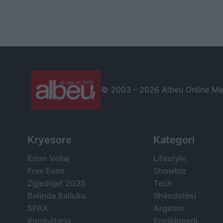
© 2003 -
2026 Albeu Online Medi
Kryesore
Kategori
Erion Veliaj
Lifestyle
Free Esim
Showbiz
Zgjedhjet 2025
Tech
Belinda Balluku
Shëndetësi
SPAK
Argetim
Kombëtarja
Enciklopedi