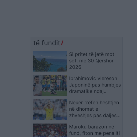
të fundit
Si pritet të jetë moti
sot, më 30 Qershor
2026
Ibrahimovic vlerëson
Japoninë pas humbjes
dramatike ndaj
Brazilit: Meritonin më
Neuer rrëfen heshtjen
tepër
në dhomat e
zhveshjes pas daljes
tronditëse dhe
Maroku barazon në
konfirmon largimin
fund, fiton me penallti
nga kombëtarja