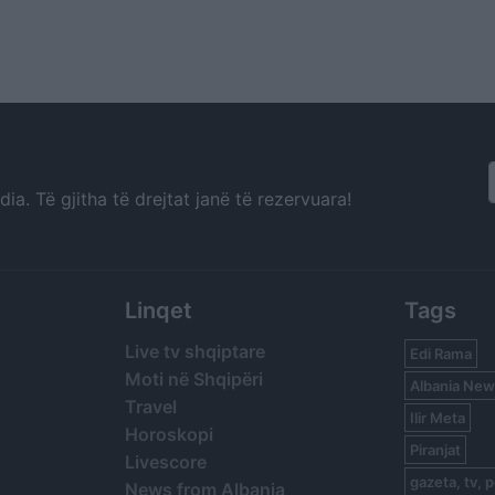
a. Të gjitha të drejtat janë të rezervuara!
Linqet
Tags
Live tv shqiptare
Edi Rama
Moti në Shqipëri
Albania New
Travel
Ilir Meta
Horoskopi
Piranjat
Livescore
gazeta, tv, p
News from Albania