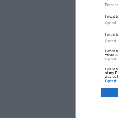
Persona
I want t
Opted 
I want t
Opted 
I want 
Advertis
Opted 
I want t
of my P
was col
Opted 