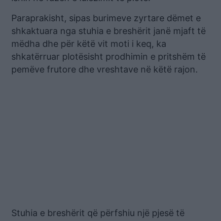
Paraprakisht, sipas burimeve zyrtare dëmet e
shkaktuara nga stuhia e breshërit janë mjaft të
mëdha dhe për këtë vit moti i keq, ka
shkatërruar plotësisht prodhimin e pritshëm të
pemëve frutore dhe vreshtave në këtë rajon.
Stuhia e breshërit që përfshiu një pjesë të