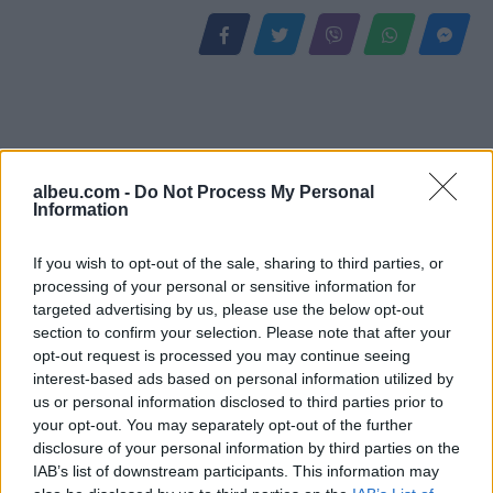
albeu.com -
Do Not Process My Personal
Information
If you wish to opt-out of the sale, sharing to third parties, or
processing of your personal or sensitive information for
Reforma territoriale/
Ilir Beqaj doli nga burgu,
targeted advertising by us, please use the below opt-out
Cërriku hap konsultimet
vajza e ish-ministrit të
section to confirm your selection. Please note that after your
publike, Doka: Qëndrimi
Shëndetësisë heq dorë
opt-out request is processed you may continue seeing
do të bazohet te zëri i
nga shtetësia shqiptare
interest-based ads based on personal information utilized by
qytetarëve, jo te
us or personal information disclosed to third parties prior to
përplasjet politike
your opt-out. You may separately opt-out of the further
disclosure of your personal information by third parties on the
IAB’s list of downstream participants. This information may