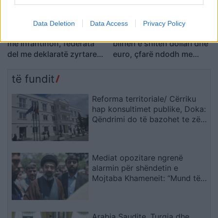
Data Deletion
Data Access
Privacy Policy
Argjentina e “dashuruar”
Këmbimi valutor/ Me sa
me Infantinon, federata
blihen e shiten dollari dhe
del me deklaratë zyrtare:
euro, çfarë ndodh me
Model transparent
monedhat e tjera
të fundit
Reforma territoriale/ Cërriku
hap konsultimet publike, Doka:
Qëndrimi do të bazohet te zëri
i qytetarëve, jo te përplasjet
politike
Mediat opozitare ngrenë
alarmin për shëndetin e
Mojtaba Khameneit: “Mund të
ndërrojë jetë në çdo çast
Arabia Saudite, Turqia dhe