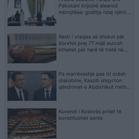
Pakistani krijojnë aleancë
mbrojtëse: goditja ndaj njërit
do të quhet sulm ndaj të treve
Rasti i vrasjes së shokut për
borxhin prej 77 mijë eurosh
kthehet për herë të tretë në
rigjykim
Pa marrëveshje pas tri orësh
diskutime, Kasolli shqyrton
qëndrimet e Abdixhikut rreth
mocionit: I krijoi lehtësi LVV-së
Kuvendi i Kosovës pritet të
konstituohet sonte