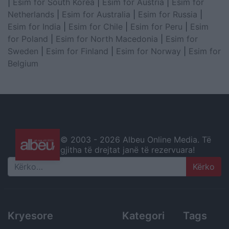
|
Esim for South Korea
|
Esim for Austria
|
Esim for
Netherlands
|
Esim for Australia
|
Esim for Russia
|
Esim for India
|
Esim for Chile
|
Esim for Peru
|
Esim
for Poland
|
Esim for North Macedonia
|
Esim for
Sweden
|
Esim for Finland
|
Esim for Norway
|
Esim for
Belgium
© 2003 -
2026 Albeu Online Media. Të
gjitha të drejtat janë të rezervuara!
Search
Kryesore
Kategori
Tags