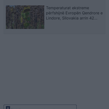
Temperaturat ekstreme
përfshijnë Evropën Qendrore e
Lindore, Sllovakia arrin 42
gradë dhe Polonia përballet me
probleme energjetike