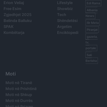
Erion Veliaj
Lifestyle
Edi Rama
Free Esim
Showbiz
Albania
Zgjedhjet 2025
Tech
News
Belinda Balluku
Shëndetësi
Ilir Meta
SPAK
Argetim
Piranjat
Kombëtarja
Enciklopedi
gazeta,
tv,
portale
Sali
Berisha
Moti
Moti në Tiranë
Moti në Prishtinë
Moti në Shkup
Moti në Durrës
Moti në Prizren