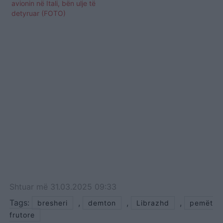
avionin në Itali, bën ulje të
detyruar (FOTO)
Shtuar
më
31.03.2025 09:33
Tags:
,
,
,
bresheri
demton
Librazhd
pemët
frutore