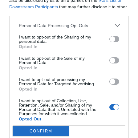
also be disclosed by us to third parties on the
IAB’s List of
Downstream Participants
that may further disclose it to other
third parties.
U arrestua në Rinas,
Aksident në Tiranë, 10-
gjykata e Tiranës lë në
vjeçari goditet nga motori
Personal Data Processing Opt Outs
burg aktivisten turke,
dhe makina, arrestohet
I want to opt-out of the Sharing of my
Julide Yazici
27-vjeçari, procedohet
personal data.
shoferi që iku
Opted In
I want to opt-out of the Sale of my
Personal Data.
Opted In
I want to opt-out of processing my
Personal Data for Targeted Advertising.
Veprimi i Ernest Muçit,
Hetimet për vrasjen e
Opted In
reagon presidenti i
Edmond Sulës, kontrolle
I want to opt-out of Collection, Use,
Trabzonsporit: Më preku
në Bërxullë dhe
Retention, Sale, and/or Sharing of my
mua dhe të gjithë lojtarët
shoqërime personash për
Personal Data that Is Unrelated with the
Purposes for which it was collected.
t’u marrë në pyetje
Opted Out
CONFIRM