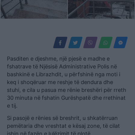
Pasditen e djeshme, një pjesë e madhe e
fshatrave të Njësisë Administrative Polis në
bashkinë e Librazhdit, u përfshinë nga moti i
keq i shoqëruar me reshje të dendura dhe
stuhi, e cila u pasua me rënie breshëri për rreth
30 minuta në fshatin Gurëshpatë dhe rrethinat
e tij.
Si pasojë e rënies së breshrit, u shkatërruan
pemëtaria dhe vreshtat e kësaj zone, të cilat
ishin në fazën e lulëzimit të plotë.