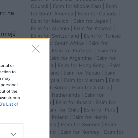
Council
|
Esim for Middle East
|
Esim
rt: në
for South America
|
Esim for Canada
|
Esim for Mexico
|
Esim for Japan
|
Esim for Albania
|
Esim for Kosovo
|
ormojë
Esim for Switzerland
|
Esim for Tunisia
|
Esim for South Africa
|
Esim for
Algeria
|
Esim for Portugal
|
Esim for
Brazil
|
Esim for Argentina
|
Esim for
Colombia
|
Esim for Hong Kong
|
Esim
sonal or
ection to
for Thailand
|
Esim for Macau
|
Esim
ou may
for Malaysia
|
Esim for Vietnam
|
Esim
 personal
for South Korea
|
Esim for Austria
|
out of the
Esim for Netherlands
|
Esim for
 downstream
Australia
|
Esim for Russia
|
Esim for
B’s List of
India
|
Esim for Chile
|
Esim for Peru
|
Esim for Poland
|
Esim for North
Macedonia
|
Esim for Sweden
|
Esim
itet t’i
for Finland
|
Esim for Norway
|
Esim for