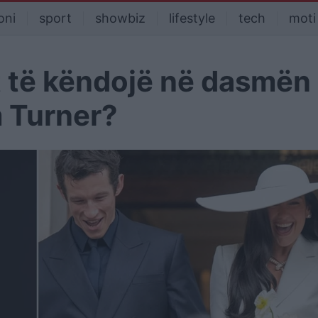
oni
sport
showbiz
lifestyle
tech
moti
et të këndojë në dasmën
 Turner?