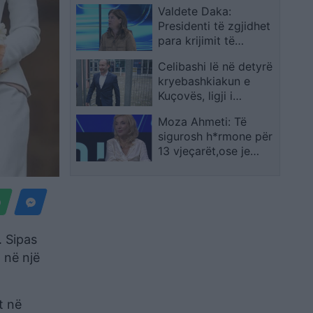
Valdete Daka:
Kosovës
Presidenti të zgjidhet
para krijimit të
qeverisë së re
Celibashi lë në detyrë
kryebashkiakun e
Kuçovës, ligji i
dekriminalizimit nuk
Moza Ahmeti: Të
zbatohet për Kreshnik
sigurosh h*rmone për
Hajdarin
13 vjeçarët,ose je
budalla, ose je
komercializuar
. Sipas
 në një
t në