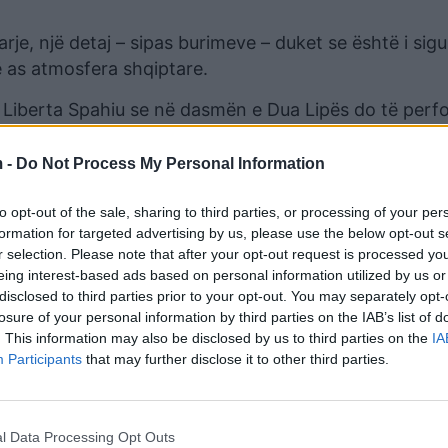
rje, një detaj – sipas burimeve – duket se është i sigu
ë as atmosfera shqiptare.
By Liberta Spahiu se në dasmën e Dua Lipës do të perf
he më të dashur të muzikës shqiptare.
 -
Do Not Process My Personal Information
to opt-out of the sale, sharing to third parties, or processing of your per
formation for targeted advertising by us, please use the below opt-out s
r selection. Please note that after your opt-out request is processed y
eing interest-based ads based on personal information utilized by us or
disclosed to third parties prior to your opt-out. You may separately opt-
losure of your personal information by third parties on the IAB’s list of
. This information may also be disclosed by us to third parties on the
IA
Participants
that may further disclose it to other third parties.
t i ngre të gjithë në këmbë, prania e Sinan Vllasaliut pr
l Data Processing Opt Outs