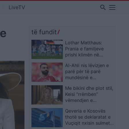
search
LiveTV
 e
të fundit
Lothar Matthaus:
Prania e familjeve
prishi klimën në
kampin e Gjermanisë
Al-Ahli nis lëvizjen e
parë për të parë
mundësinë e
transferimit të
Me bikini dhe plot stil,
Mohamed Salah
Keisi “rrëmben”
vëmendjen e
ndjekësve nga
Qeveria e Kosovës
pushimet
thotë se deklaratat e
Vuçiqit nxisin sulmet
ndaj policisë së