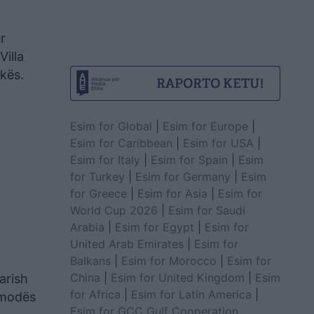
r
illa
kës.
Esim for Global
|
Esim for Europe
|
Esim for Caribbean
|
Esim for USA
|
Esim for Italy
|
Esim for Spain
|
Esim
for Turkey
|
Esim for Germany
|
Esim
for Greece
|
Esim for Asia
|
Esim for
World Cup 2026
|
Esim for Saudi
Arabia
|
Esim for Egypt
|
Esim for
United Arab Emirates
|
Esim for
Balkans
|
Esim for Morocco
|
Esim for
China
|
Esim for United Kingdom
|
Esim
arish
for Africa
|
Esim for Latin America
|
 modës
Esim for GCC Gulf Cooperation