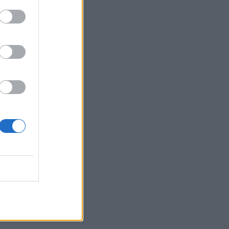
Belgium
pës me
estrada
ejesës