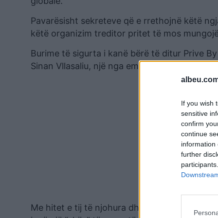
globale.
Pavarësisht sekreteve që e rrethojnë këtë ngja
këtë organizim treditor pritet të mos mungoj
Burime të sigurta i kanë bërë të ditur Prive 
Sinan Vllasaliu, një nga emrat më të njohur d
albeu.com
If you wish 
sensitive in
confirm you
continue se
information 
further disc
participants
Downstream 
Me hitet e tij të njohura dhe ritmin që zakonish
Persona