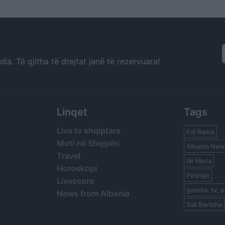
a. Të gjitha të drejtat janë të rezervuara!
Linqet
Tags
Live tv shqiptare
Edi Rama
Moti në Shqipëri
Albania New
Travel
Ilir Meta
Horoskopi
Piranjat
Livescore
gazeta, tv, p
News from Albania
Sali Berisha