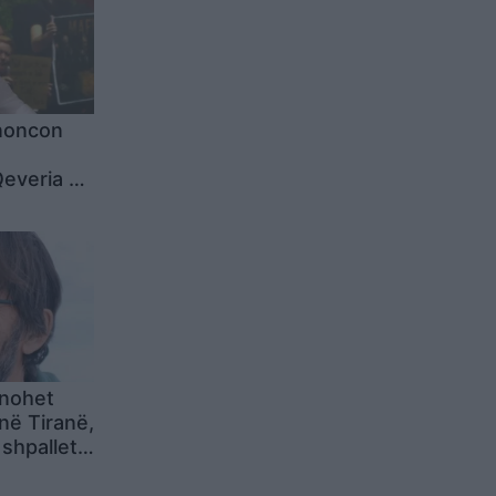
enoncon
Qeveria po
itje dhe
unohet
në Tiranë,
 shpallet
olicia