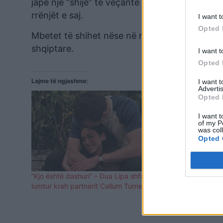
japë një “shije” të veçantë kësaj dasme VIP, 
rrënjët e saj.
I want t
Opted 
Mbetet të shihet nëse në mesin e të ftuarve 
shqiptare.
I want t
Opted 
Lajme të ngjashme:
I want 
Advertis
Opted 
I want t
of my P
was col
Opted 
“Kjo është dashuri” – Dua Lipa shfaqet e
Dua Lipa dre
lumtur krah partnerit Callum Turner
fund e konfi
papritmas…