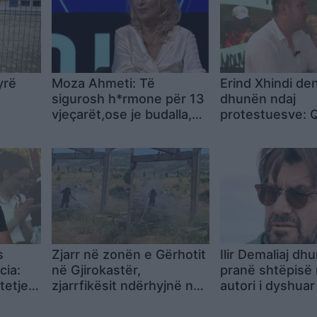
yrë
Moza Ahmeti: Të
Erind Xhindi d
sigurosh h*rmone për 13
dhunën ndaj
vjeçarët,ose je budalla,
protestuesve: 
k
ose je komercializuar
vepron me zvarr
hnik
pengmarrje
s
Zjarr në zonën e Gërhotit
Ilir Demaliaj dh
cia:
në Gjirokastër,
pranë shtëpisë 
tetjen
zjarrfikësit ndërhyjnë në
autori i dyshuar
ve,
terren (VIDEO)
në kërkim nga p