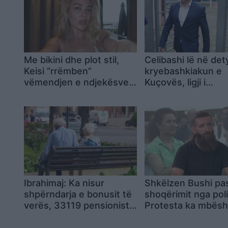
Me bikini dhe plot stil,
Celibashi lë në det
Keisi “rrëmben”
kryebashkiakun e
vëmendjen e ndjekësve
Kuçovës, ligji i
nga pushimet
dekriminalizimit nu
zbatohet për Kres
Hajdarin
Ibrahimaj: Ka nisur
Shkëlzen Bushi pa
shpërndarja e bonusit të
shoqërimit nga poli
verës, 33119 pensionistë
Protesta ka mbësh
e tërhoqën në ditën e
e 80% të shqiptarë
parë
këta kërkojnë gjak