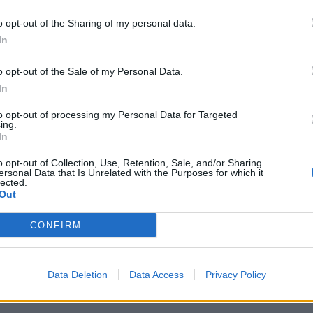
duke dëshmuar edhe njëherë lidhjen e fortë të Dua Li
o opt-out of the Sharing of my personal data.
In
apo performuesve do të ketë edhe emra të tjerë nga 
o opt-out of the Sale of my Personal Data.
In
to opt-out of processing my Personal Data for Targeted
ing.
In
o opt-out of Collection, Use, Retention, Sale, and/or Sharing
ersonal Data that Is Unrelated with the Purposes for which it
lected.
Out
CONFIRM
jt altarit! Këngëtarja më në
FOTO/ Dua Lipa shfaq unazën e f
rmoi: Jam e fejuar, tani
nga fotot me Callum Turner
Data Deletion
Data Access
Privacy Policy
.