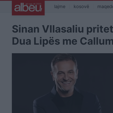
lajme
kosovë
maqed
Sinan Vllasaliu prit
Dua Lipës me Callum