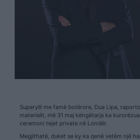
Superylli me famë botërore, Dua Lipa, raporto
materialit, më 31 maj këngëtarja ka kurorëzua
ceremoni tejet private në Londër.
Megjithatë, duket se ky ka qenë vetëm një hap i