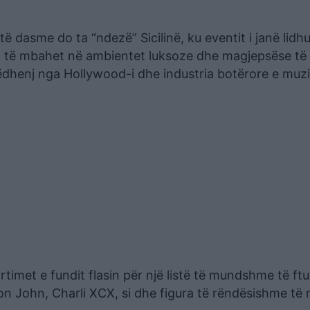
ë dasme do ta “ndezë” Sicilinë, ku eventit i janë lidhu
o të mbahet në ambientet luksoze dhe magjepsëse të V
ëdhenj nga Hollywood-i dhe industria botërore e muzi
imet e fundit flasin për një listë të mundshme të ftu
n John, Charli XCX, si dhe figura të rëndësishme të