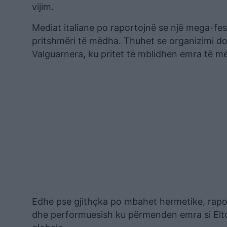
vijim.
Mediat italiane po raportojnë se një mega-fest
pritshmëri të mëdha. Thuhet se organizimi d
Valguarnera, ku pritet të mblidhen emra të m
Edhe pse gjithçka po mbahet hermetike, raport
dhe performuesish ku përmenden emra si Elto