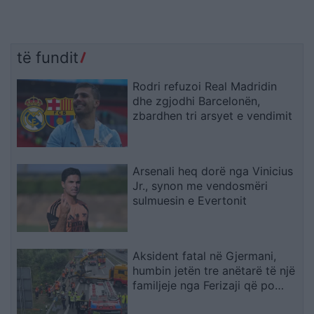
të fundit
Rodri refuzoi Real Madridin
dhe zgjodhi Barcelonën,
zbardhen tri arsyet e vendimit
Arsenali heq dorë nga Vinicius
Jr., synon me vendosmëri
sulmuesin e Evertonit
Aksident fatal në Gjermani,
humbin jetën tre anëtarë të një
familjeje nga Ferizaji që po
ktheheshin nga Kosova