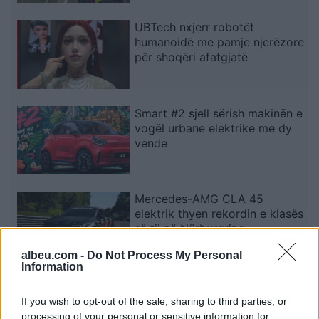
UBTech nxjerr robotët
humanoidë me pamje njerëzore
për shoqëri afatgjatë
Smart #2 sjell sërish makinën e
vogël urbane elektrike me dy
vende
Mercedes-AMG CLA 45
elektrik thyen rekordin e klasës
së tij në Nürburgring
albeu.com -
Do Not Process My Personal
Information
Teleskopi më i fuqishëm diellor
zbulon vorbullat që ndikojnë
If you wish to opt-out of the sale, sharing to third parties, or
në motin hapësinor dhe Tokë
processing of your personal or sensitive information for