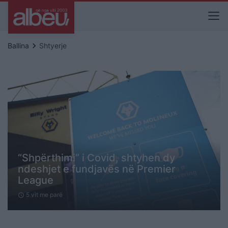
keyboard_arrow_right
Ballina
Shtyerje
“Shpërthimi” i Covid, shtyhen dy
ndeshjet e fundjavës në Premier
League
5 vit me parë
schedule