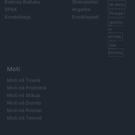
Belinda Balluku
Shëndetësi
Ilir Meta
SPAK
Argetim
Piranjat
Kombëtarja
Enciklopedi
gazeta,
tv,
portale
Sali
Berisha
Moti
Moti në Tiranë
Moti në Prishtinë
Moti në Shkup
Moti në Durrës
Moti në Prizren
Moti në Tetovë