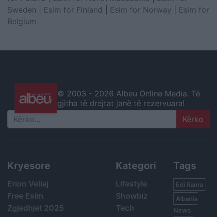
Sweden
|
Esim for Finland
|
Esim for Norway
|
Esim for
Belgium
© 2003 -
2026 Albeu Online Media. Të
gjitha të drejtat janë të rezervuara!
Search
Kryesore
Kategori
Tags
Erion Veliaj
Lifestyle
Edi Rama
Free Esim
Showbiz
Albania
Zgjedhjet 2025
Tech
News