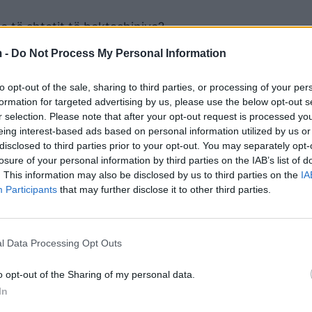
e të shtetit të bektashinjve?
 -
Do Not Process My Personal Information
 me Izraelin, nuk e besoj, duhet të jetë një qasje dhe
ë ketë pjesën e vet të lojës, por nuk është vetëm”,
t
to opt-out of the sale, sharing to third parties, or processing of your per
formation for targeted advertising by us, please use the below opt-out s
r selection. Please note that after your opt-out request is processed y
eing interest-based ads based on personal information utilized by us or
disclosed to third parties prior to your opt-out. You may separately opt-
losure of your personal information by third parties on the IAB’s list of
. This information may also be disclosed by us to third parties on the
IA
Participants
that may further disclose it to other third parties.
l Data Processing Opt Outs
o opt-out of the Sharing of my personal data.
In