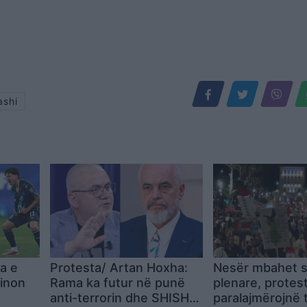
ashi
a e
Protesta/ Artan Hoxha:
Nesër mbahet 
minon
Rama ka futur në punë
plenare, protes
anti-terrorin dhe SHISH,
paralajmërojnë 