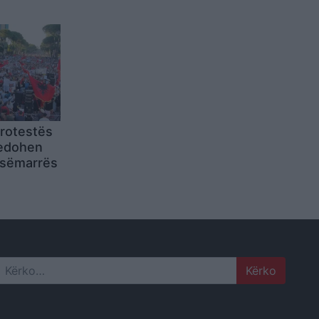
t në
protestës
cedohen
esëmarrës
Search