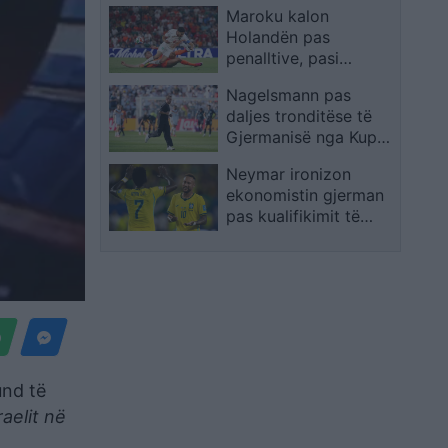
Maroku kalon
Holandën pas
penalltive, pasi
barazoi në shtesë
Nagelsmann pas
daljes tronditëse të
Gjermanisë nga Kupa
e Botës: Jam i
Neymar ironizon
gatshëm të vazhdoj
ekonomistin gjerman
pas kualifikimit të
Brazilit: Provoje sërish
në Botërorin e
ardhshëm
und të
raelit në