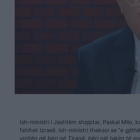
Ish-ministri i Jashtëm shqiptar, Paskal Milo, 
fshihet Izraeli. Ish-ministri theksoi se “
e gjith
vizitën që bëri në Tiranë, bëri një takim të