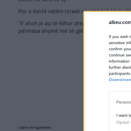
Por a është vetëm Izraeli në këtë lojë të madh
albeu.com
“E shoh jo aq të lidhur drejtpërsëdrejti vetëm
përmasa shumë më të gjëra, ku Izraeli mund t
If you wish 
sensitive in
confirm you
continue se
information 
further disc
participants
Downstream 
Persona
I want t
Opted 
Lajme të ngjashme: