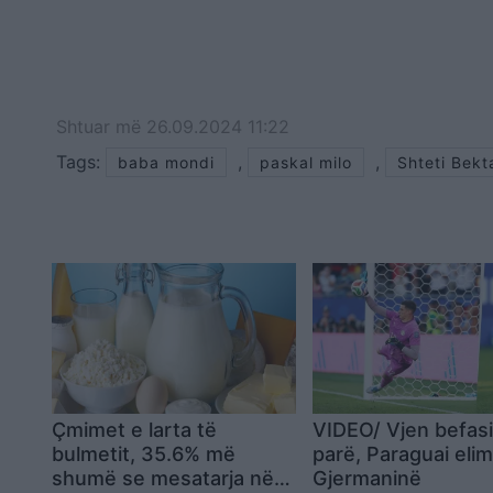
Shtuar
më
26.09.2024 11:22
Tags:
,
,
baba mondi
paskal milo
Shteti Bekt
Çmimet e larta të
VIDEO/ Vjen befasi
bulmetit, 35.6% më
parë, Paraguai eli
shumë se mesatarja në
Gjermaninë