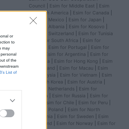
Council
|
Esim for Middle East
|
Esim
for South America
|
Esim for Canada
|
Esim for Mexico
|
Esim for Japan
|
 lojë me
Esim for Albania
|
Esim for Kosovo
|
ha Milo.
Esim for Switzerland
|
Esim for Tunisia
sonal or
|
Esim for South Africa
|
Esim for
ection to
Algeria
|
Esim for Portugal
|
Esim for
ou may
Brazil
|
Esim for Argentina
|
Esim for
 personal
out of the
Colombia
|
Esim for Hong Kong
|
Esim
 downstream
for Thailand
|
Esim for Macau
|
Esim
B’s List of
for Malaysia
|
Esim for Vietnam
|
Esim
for South Korea
|
Esim for Austria
|
Esim for Netherlands
|
Esim for
Australia
|
Esim for Russia
|
Esim for
India
|
Esim for Chile
|
Esim for Peru
|
Esim for Poland
|
Esim for North
Macedonia
|
Esim for Sweden
|
Esim
for Finland
|
Esim for Norway
|
Esim for