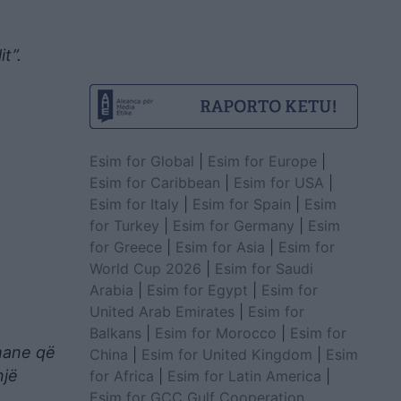
t”.
Esim for Global
|
Esim for Europe
|
Esim for Caribbean
|
Esim for USA
|
Esim for Italy
|
Esim for Spain
|
Esim
for Turkey
|
Esim for Germany
|
Esim
for Greece
|
Esim for Asia
|
Esim for
World Cup 2026
|
Esim for Saudi
Arabia
|
Esim for Egypt
|
Esim for
United Arab Emirates
|
Esim for
Balkans
|
Esim for Morocco
|
Esim for
imane që
China
|
Esim for United Kingdom
|
Esim
një
for Africa
|
Esim for Latin America
|
Esim for GCC Gulf Cooperation