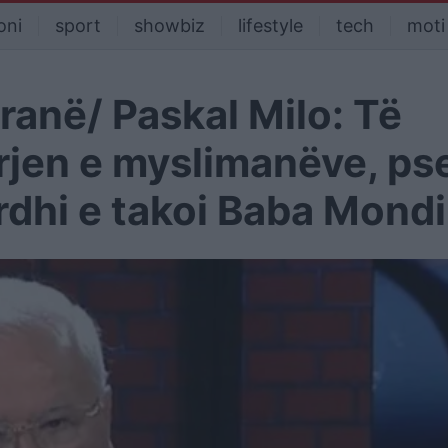
oni
sport
showbiz
lifestyle
tech
moti
iranë/ Paskal Milo: Të
rjen e myslimanëve, ps
 erdhi e takoi Baba Mond