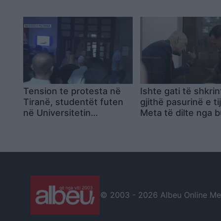
2025! Shqipëria e treta
në Europë
Tension te protesta në
Ishte gati të shkrin
Tiranë, studentët futen
gjithë pasurinë e ti
në Universitetin
Meta të dilte nga 
Politeknik pas heqjes së
Kujtim Cakrani flet
banderolës
përçarjen e tij me i
presidentin! A isht
komploti arsyeja?
© 2003 -
2026 Albeu Online Medi