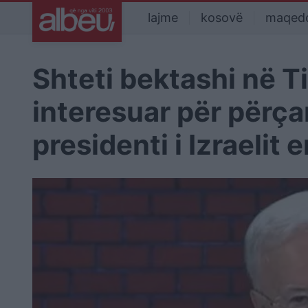
lajme
kosovë
maqed
Shteti bektashi në T
interesuar për përça
presidenti i Izraelit