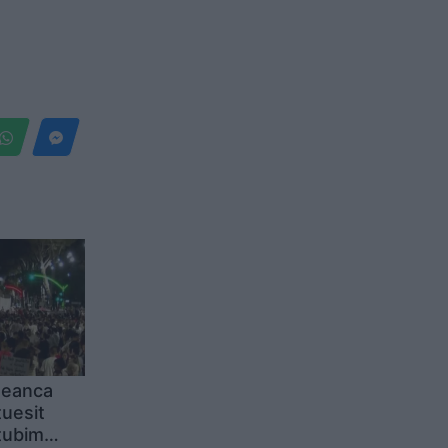
seanca
tuesit
tubim