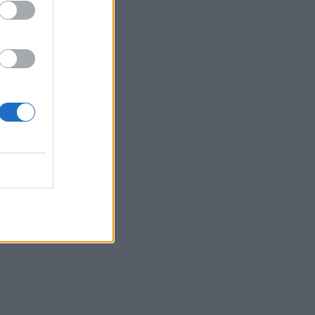
Belgium
ë nëse
një
skal Milo
ështjes
jen mes
ër
rkonte
 për
k Milo iu