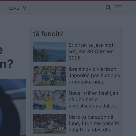
search
LiveTV
të fundit
e
Si pritet të jetë moti
sot, më 30 Qershor
2026
in?
Ibrahimovic vlerëson
Japoninë pas humbjes
dramatike ndaj
Brazilit: Meritonin më
Neuer rrëfen heshtjen
tepër
në dhomat e
zhveshjes pas daljes
tronditëse dhe
Maroku barazon në
konfirmon largimin
fund, fiton me penallti
nga kombëtarja
ndaj Holandës dhe
kalon në 1/8 e finales