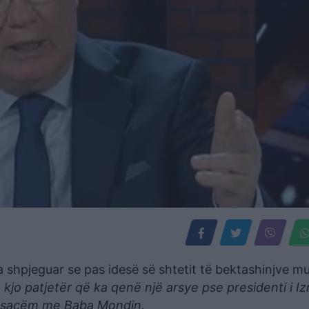
ka shpjeguar se pas idesë së shtetit të bektashinjve m
ë kjo patjetër që ka qenë një arsye pse presidenti i Iz
 posaçëm me Baba Mondin.