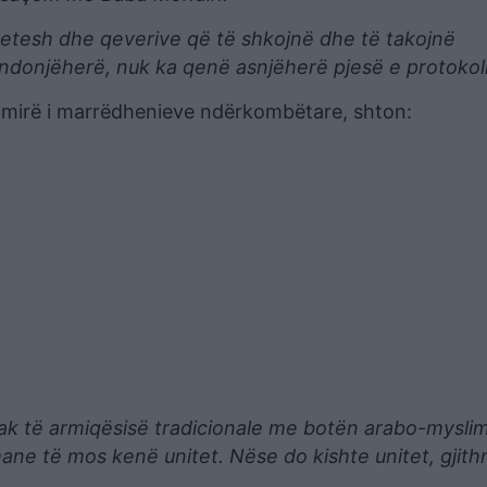
tetesh dhe qeverive që të shkojnë dhe të takojnë
ndonjëherë, nuk ka qenë asnjëherë pjesë e protokolli
 i mirë i marrëdhenieve ndërkombëtare, shton:
shkak të armiqësisë tradicionale me botën arabo-mysl
ane të mos kenë unitet. Nëse do kishte unitet, gjith