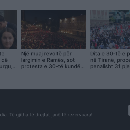
173 persona në filtër
para Parlamenti
10:00
te
Një muaj revoltë për
Dita e 30-të e 
j që
largimin e Ramës, sot
në Tiranë, pro
burgu,
protesta e 30-të kundër
penalisht 31 pj
 për
qeverisë! Sheshe e rrugë
sh-
të mbushura plot!
e
Qytetarët thirrje
kryeministrit: Jep
dorëheqjen
a. Të gjitha të drejtat janë të rezervuara!