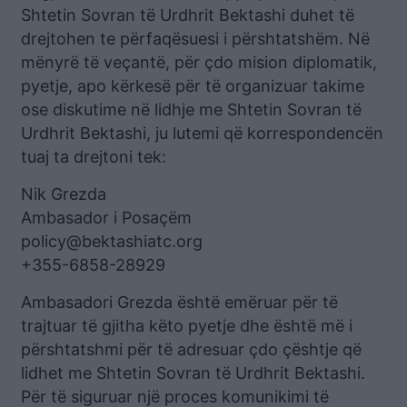
Shtetin Sovran të Urdhrit Bektashi duhet të
drejtohen te përfaqësuesi i përshtatshëm. Në
mënyrë të veçantë, për çdo mision diplomatik,
pyetje, apo kërkesë për të organizuar takime
ose diskutime në lidhje me Shtetin Sovran të
Urdhrit Bektashi, ju lutemi që korrespondencën
tuaj ta drejtoni tek:
Nik Grezda
Ambasador i Posaçëm
policy@bektashiatc.org
+355-6858-28929
Ambasadori Grezda është emëruar për të
trajtuar të gjitha këto pyetje dhe është më i
përshtatshmi për të adresuar çdo çështje që
lidhet me Shtetin Sovran të Urdhrit Bektashi.
Për të siguruar një proces komunikimi të