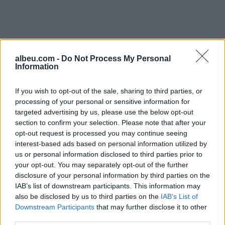
albeu.com -
Do Not Process My Personal
Information
If you wish to opt-out of the sale, sharing to third parties, or
processing of your personal or sensitive information for
targeted advertising by us, please use the below opt-out
section to confirm your selection. Please note that after your
opt-out request is processed you may continue seeing
Shtuar
më
25.09.2024 16:50
interest-based ads based on personal information utilized by
us or personal information disclosed to third parties prior to
Tags:
,
baba mondi
Shteti Bektashi
your opt-out. You may separately opt-out of the further
disclosure of your personal information by third parties on the
IAB’s list of downstream participants. This information may
also be disclosed by us to third parties on the
IAB’s List of
Downstream Participants
that may further disclose it to other
third parties.