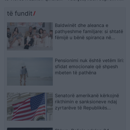
milionë euro në arbitrazh
gjendje të rëndë
shëndetësore
të fundit
Baldwinët dhe aleanca e
pathyeshme familjare: si shtatë
fëmijë u bënë spiranca në
stuhinë më të fortë
Pensionimi nuk është vetëm liri:
sfidat emocionale që shpesh
mbeten të pathëna
Senatorë amerikanë kërkojnë
rikthimin e sanksioneve ndaj
zyrtarëve të Republikës
Sërpska