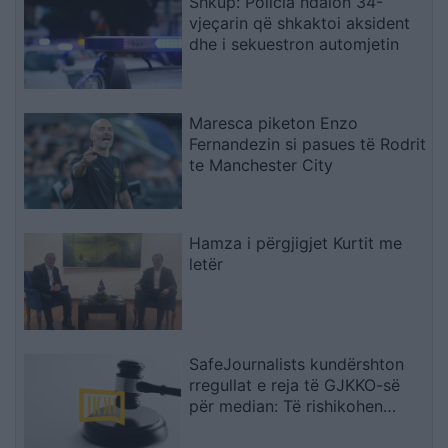
Shkup: Policia ndalon 34-
vjeçarin që shkaktoi aksident
dhe i sekuestron automjetin
Maresca piketon Enzo
Fernandezin si pasues të Rodrit
te Manchester City
Hamza i përgjigjet Kurtit me
letër
SafeJournalists kundërshton
rregullat e reja të GJKKO-së
për median: Të rishikohen
kufizimet ndaj gazetarëve dhe