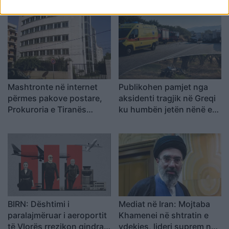
gjitha qytetet kryesore!
e Premier Ligë: “Djall” i
Austria dhe Sllovakia,
goditjeve të dënimit
temperatura rekord
Mashtronte në internet
Publikohen pamjet nga
përmes pakove postare,
aksidenti tragjik në Greqi
Prokuroria e Tiranës
ku humbën jetën nënë e
dërgon për gjykim
bir nga Shqipëria, dy
nigerianin
makinat u përplasën kokë
më kokë (VIDEO)
BIRN: Dështimi i
Mediat në Iran: Mojtaba
paralajmëruar i aeroportit
Khamenei në shtratin e
të Vlorës rrezikon qindra
vdekjes, lideri suprem në