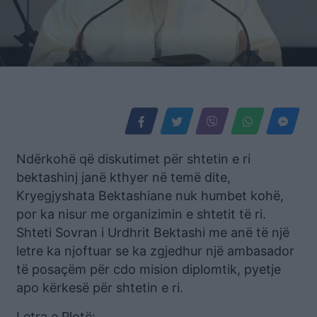
Ndërkohë që diskutimet për shtetin e ri
bektashinj janë kthyer në temë dite,
Kryegjyshata Bektashiane nuk humbet kohë,
por ka nisur me organizimin e shtetit të ri.
Shteti Sovran i Urdhrit Bektashi me anë të një
letre ka njoftuar se ka zgjedhur një ambasador
të posaçëm për cdo mision diplomtik, pyetje
apo kërkesë për shtetin e ri.
Letra e Plotë: