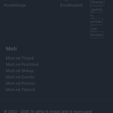
Piranjat
Kombëtarja
Enciklopedi
gazeta,
tv,
portale
Sali
Berisha
Moti
Moti në Tiranë
Moti në Prishtinë
Moti në Shkup
Moti në Durrës
Moti në Prizren
Moti në Tetovë
© 2003 -
2026 Të gjitha të drejtat janë të rezervuara!