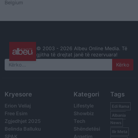
Belgium
© 2003 -
2026 Albeu Online Media. Të
gjitha të drejtat janë të rezervuara!
Search
Kryesore
Kategori
Tags
Erion Veliaj
Lifestyle
Edi Rama
Free Esim
Showbiz
Albania
Zgjedhjet 2025
Tech
News
Belinda Balluku
Shëndetësi
Ilir Meta
SPAK
Argetim