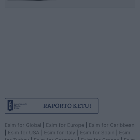
informimit publik
Esim for Global
|
Esim for Europe
|
Esim for Caribbean
|
Esim for USA
|
Esim for Italy
|
Esim for Spain
|
Esim
for Turkey
|
Esim for Germany
|
Esim for Greece
|
Esim