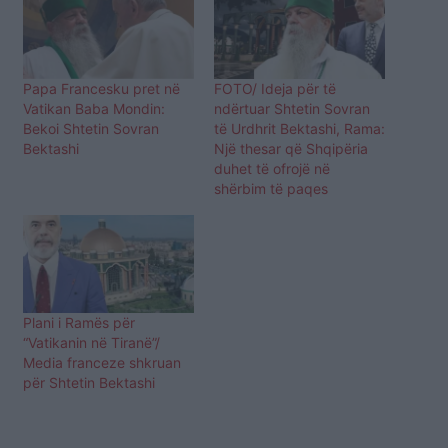
Papa Francesku pret në
FOTO/ Ideja për të
Vatikan Baba Mondin:
ndërtuar Shtetin Sovran
Bekoi Shtetin Sovran
të Urdhrit Bektashi, Rama:
Bektashi
Një thesar që Shqipëria
duhet të ofrojë në
shërbim të paqes
Plani i Ramës për
“Vatikanin në Tiranë”/
Media franceze shkruan
për Shtetin Bektashi