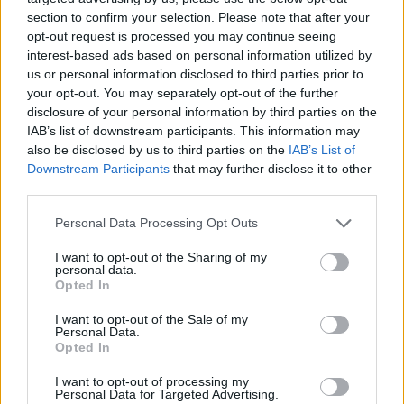
section to confirm your selection. Please note that after your
opt-out request is processed you may continue seeing
interest-based ads based on personal information utilized by
us or personal information disclosed to third parties prior to
your opt-out. You may separately opt-out of the further
disclosure of your personal information by third parties on the
IAB’s list of downstream participants. This information may
also be disclosed by us to third parties on the
IAB’s List of
Downstream Participants
that may further disclose it to other
third parties.
Personal Data Processing Opt Outs
I want to opt-out of the Sharing of my
personal data.
Opted In
I want to opt-out of the Sale of my
Personal Data.
Opted In
Esim for Global
|
Esim for Europe
|
Esim for Caribbean
|
Esim for USA
|
Esim for Italy
|
Esim for Spain
|
Esim
I want to opt-out of processing my
Personal Data for Targeted Advertising.
for Turkey
|
Esim for Germany
|
Esim for Greece
|
Esim