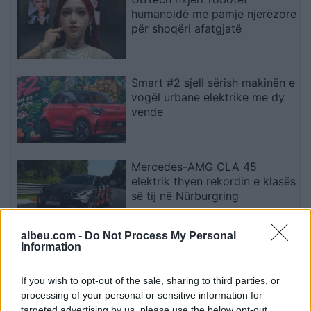
humanoidë me pamje njerëzore
për shoqëri afatgjatë
Smart #2 sjell sërish makinën e
vogël urbane elektrike me dy
vende
Mercedes-AMG CLA 45
elektrik thyen rekordin e klasës
së tij në Nürburgring
albeu.com -
Do Not Process My Personal
Information
Teleskopi më i fuqishëm diellor
zbulon vorbullat që ndikojnë
në motin hapësinor dhe Tokë
If you wish to opt-out of the sale, sharing to third parties, or
processing of your personal or sensitive information for
targeted advertising by us, please use the below opt-out