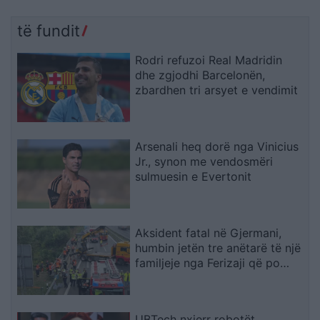
të fundit
Rodri refuzoi Real Madridin
dhe zgjodhi Barcelonën,
zbardhen tri arsyet e vendimit
Arsenali heq dorë nga Vinicius
Jr., synon me vendosmëri
sulmuesin e Evertonit
Aksident fatal në Gjermani,
humbin jetën tre anëtarë të një
familjeje nga Ferizaji që po
ktheheshin nga Kosova
UBTech nxjerr robotët