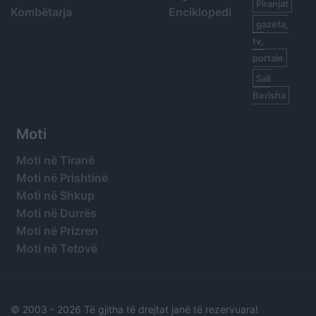
Piranjat
Kombëtarja
Enciklopedi
gazeta,
tv,
portale
Sali
Berisha
Moti
Moti në Tiranë
Moti në Prishtinë
Moti në Shkup
Moti në Durrës
Moti në Prizren
Moti në Tetovë
© 2003 -
2026 Të gjitha të drejtat janë të rezervuara!