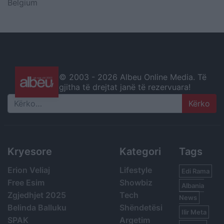
Belgium
© 2003 -
2026 Albeu Online Media. Të
gjitha të drejtat janë të rezervuara!
Search
Kryesore
Kategori
Tags
Erion Veliaj
Lifestyle
Edi Rama
Free Esim
Showbiz
Albania
Zgjedhjet 2025
Tech
News
Belinda Balluku
Shëndetësi
Ilir Meta
SPAK
Argetim