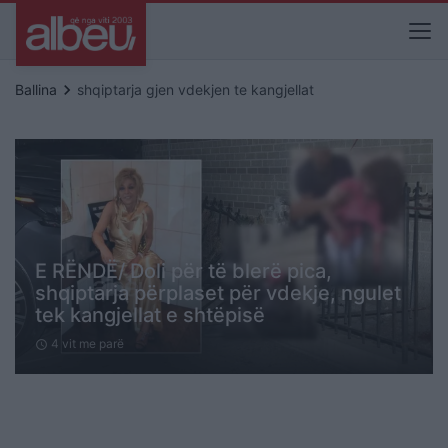
keyboard_arrow_right
Ballina
shqiptarja gjen vdekjen te kangjellat
E RËNDË/ Doli për të blerë pica,
shqiptarja përplaset për vdekje, ngulet
tek kangjellat e shtëpisë
4 vit me parë
schedule