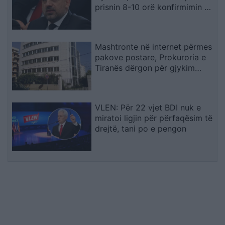
prisnin 8-10 orë konfirmimin e
Radojqiçit
Mashtronte në internet përmes
pakove postare, Prokuroria e
Tiranës dërgon për gjykim
nigerianin
VLEN: Për 22 vjet BDI nuk e
miratoi ligjin për përfaqësim të
drejtë, tani po e pengon