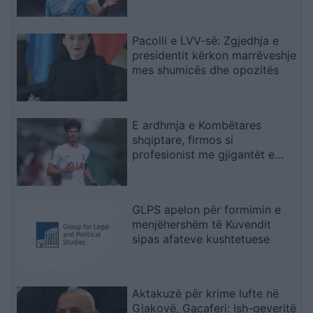
Pacolli e LVV-së: Zgjedhja e
presidentit kërkon marrëveshje
mes shumicës dhe opozitës
E ardhmja e Kombëtares
shqiptare, firmos si
profesionist me gjigantët e
Premier Ligë: “Djall” i goditjeve
të dënimit
GLPS apelon për formimin e
menjëhershëm të Kuvendit
sipas afateve kushtetuese
Aktakuzë për krime lufte në
Gjakovë, Gacaferi: Ish-qeveritë