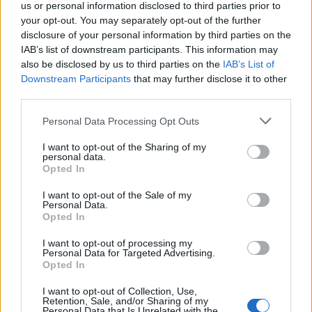
E ardhmja e Kombëtares
Mashtronte në internet
us or personal information disclosed to third parties prior to
shqiptare, firmos si
përmes pakove postare,
your opt-out. You may separately opt-out of the further
disclosure of your personal information by third parties on the
profesionist me gjigantët
Prokuroria e Tiranës
IAB’s list of downstream participants. This information may
e Premier Ligë: “Djall” i
dërgon për gjykim
also be disclosed by us to third parties on the
IAB’s List of
goditjeve të dënimit
nigerianin
Downstream Participants
that may further disclose it to other
third parties.
Personal Data Processing Opt Outs
I want to opt-out of the Sharing of my
personal data.
Publikohen pamjet nga
BIRN: Dështimi i
Opted In
aksidenti tragjik në Greqi
paralajmëruar i aeroportit
I want to opt-out of the Sale of my
ku humbën jetën nënë e
të Vlorës rrezikon qindra
Personal Data.
bir nga Shqipëria, dy
milionë euro në arbitrazh
Opted In
makinat u përplasën kokë
më kokë (VIDEO)
I want to opt-out of processing my
Personal Data for Targeted Advertising.
Opted In
I want to opt-out of Collection, Use,
Retention, Sale, and/or Sharing of my
Personal Data that Is Unrelated with the