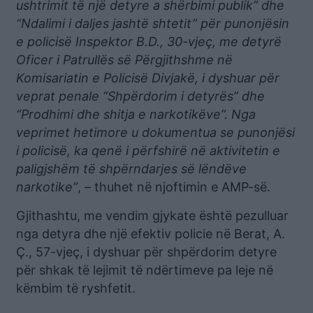
ushtrimit të një detyre a shërbimi publik” dhe
“Ndalimi i daljes jashtë shtetit” për punonjësin
e policisë Inspektor B.D., 30-vjeç, me detyrë
Oficer i Patrullës së Përgjithshme në
Komisariatin e Policisë Divjakë, i dyshuar për
veprat penale “Shpërdorim i detyrës” dhe
“Prodhimi dhe shitja e narkotikëve”. Nga
veprimet hetimore u dokumentua se punonjësi
i policisë, ka qenë i përfshirë në aktivitetin e
paligjshëm të shpërndarjes së lëndëve
narkotike”
, – thuhet në njoftimin e AMP-së.
Gjithashtu, me vendim gjykate është pezulluar
nga detyra dhe një efektiv policie në Berat, A.
Ç., 57-vjeç, i dyshuar për shpërdorim detyre
për shkak të lejimit të ndërtimeve pa leje në
këmbim të ryshfetit.