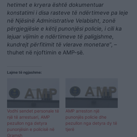
hetimet e kryera është dokumentuar
konstatimi i disa rasteve të ndërtimeve pa leje
në Njësinë Administrative Velabisht, zonë
përgjegjësie e këtij punonjësi policie, i cili ka
lejuar vijimin e ndërtimeve të paligjshme,
kundrejt përfitimit të vlerave monetare
”, –
thuhet në njoftimin e AMP-së.
Lajme të ngjashme:
Vodhi sendet personale të
AMP arreston një
një të arrestuari, AMP
punonjës policie dhe
pezullon nga detyra
pezullon nga detyra dy të
punonjësin e policisë në
tjerë
Gramsh