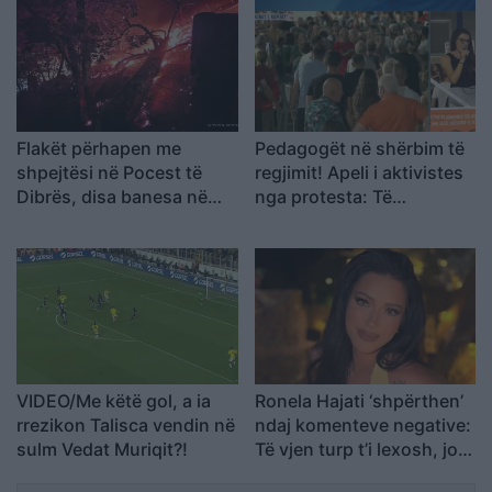
Flakët përhapen me
Pedagogët në shërbim të
shpejtësi në Pocest të
regjimit! Apeli i aktivistes
Dibrës, disa banesa në
nga protesta: Të
rrezik
bashkohemi për
Shqipërinë që meritojmë
VIDEO/Me këtë gol, a ia
Ronela Hajati ‘shpërthen’
rrezikon Talisca vendin në
ndaj komenteve negative:
sulm Vedat Muriqit?!
Të vjen turp t’i lexosh, jo
më t’i shkruash