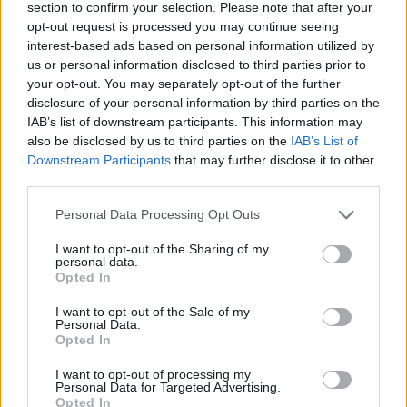
me ndjekësit gjatë një
section to confirm your selection. Please note that after your
puntate të emisionit
opt-out request is processed you may continue seeing
“She’s on Top”,…
interest-based ads based on personal information utilized by
us or personal information disclosed to third parties prior to
your opt-out. You may separately opt-out of the further
disclosure of your personal information by third parties on the
IAB’s list of downstream participants. This information may
also be disclosed by us to third parties on the
IAB’s List of
Downstream Participants
that may further disclose it to other
third parties.
Personal Data Processing Opt Outs
Shtuar
më
9.10.2024 14:41
I want to opt-out of the Sharing of my
Tags:
,
bbv
sara
personal data.
Opted In
I want to opt-out of the Sale of my
Personal Data.
Opted In
I want to opt-out of processing my
Personal Data for Targeted Advertising.
Opted In