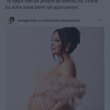
Të njëjtit tani po jetojnë së bashku në Tiranë,
ku edhe kanë blerë një apartament.