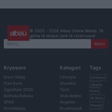
© 2003 -
2026 Albeu Online Media. Të
gjitha të drejtat janë të rezervuara!
Search
Kryesore
Kategori
Tags
Erion Veliaj
Lifestyle
Edi Rama
Free Esim
Showbiz
Albania
Zgjedhjet 2025
Tech
News
Belinda Balluku
Shëndetësi
Ilir Meta
SPAK
Argetim
Piranjat
Kombëtarja
Enciklopedi