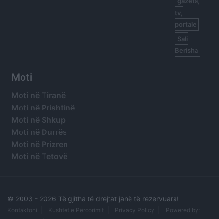
gazeta,
tv,
portale
Sali
Berisha
Moti
Moti në Tiranë
Moti në Prishtinë
Moti në Shkup
Moti në Durrës
Moti në Prizren
Moti në Tetovë
© 2003 -
2026 Të gjitha të drejtat janë të rezervuara!
Kontaktoni
Kushtet e Përdorimit
Privacy Policy
Powered by: