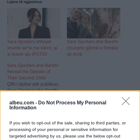
Lajme të ngjashme:
Sara Gjordeni shfaqet
Sara Gjordeni dhe Bardhi
shumë se*si me bikini, ja
zbulojnë gjininë e fëmijës
si duket ajo (FOTO)
së dytë
Sara Gjordeni and Bardhi
Reveal the Gender of
Their Second Child
Çifti i njohur për publikun,
Sara Gjordeni dhe Bardhi,
po kalojnë një periudhë të
albeu.com -
Do Not Process My Personal
veçantë në jetën e tyre
Information
familjare, teksa shumë
shpejt do të mirëpresin
fëmijën e tyre të dytë.
If you wish to opt-out of the sale, sharing to third parties, or
Lajmin e shtatzënisë Sara
processing of your personal or sensitive information for
e kishte ndarë më herët
targeted advertising by us, please use the below opt-out