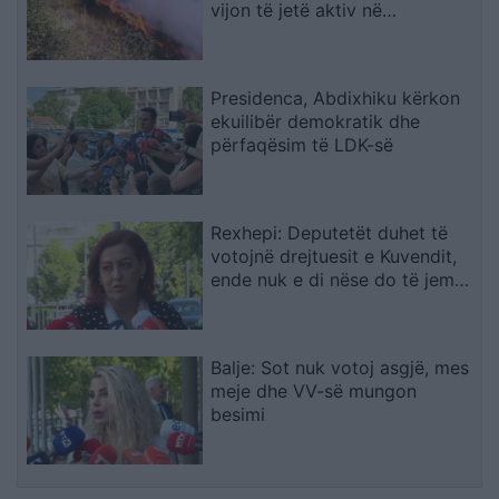
vijon të jetë aktiv në
Makedonski Brod
Presidenca, Abdixhiku kërkon
ekuilibër demokratik dhe
përfaqësim të LDK-së
Rexhepi: Deputetët duhet të
votojnë drejtuesit e Kuvendit,
ende nuk e di nëse do të jem
në qeverinë e re
Balje: Sot nuk votoj asgjë, mes
meje dhe VV-së mungon
besimi