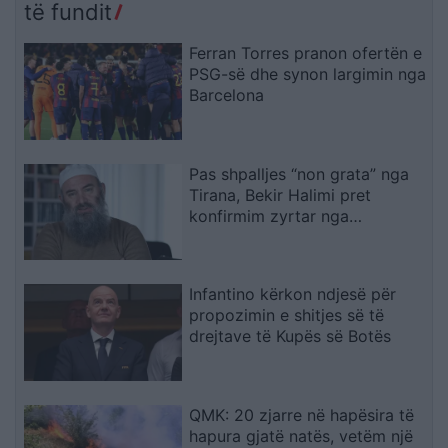
të fundit
Ferran Torres pranon ofertën e
PSG-së dhe synon largimin nga
Barcelona
Pas shpalljes “non grata” nga
Tirana, Bekir Halimi pret
konfirmim zyrtar nga
ambasada e Maqedonisë së
Veriut
Infantino kërkon ndjesë për
propozimin e shitjes së të
drejtave të Kupës së Botës
QMK: 20 zjarre në hapësira të
hapura gjatë natës, vetëm një