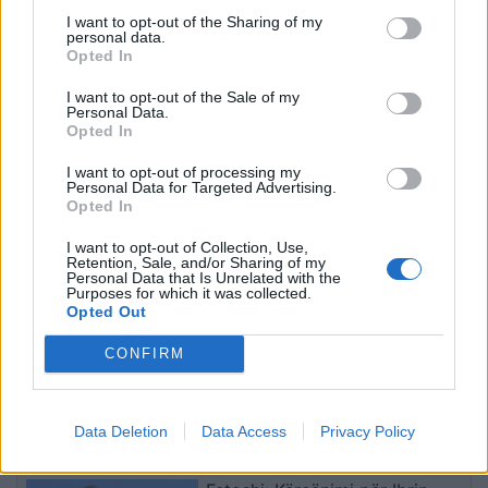
I want to opt-out of the Sharing of my
personal data.
Opted In
Kolumbia shpall
Trump pritet të firmosë
I want to opt-out of the Sale of my
Personal Data.
emergjencë kombëtare
urdhrin ekzekutiv për
Opted In
pas tërmetit shkatërrues,
reduktimin e vaksinave të
mbi 100 viktima dhe
rekomanduara për fëmijët
I want to opt-out of processing my
dhjetëra ndërtesa të
Personal Data for Targeted Advertising.
Opted In
rrënuara
I want to opt-out of Collection, Use,
Retention, Sale, and/or Sharing of my
Personal Data that Is Unrelated with the
Purposes for which it was collected.
Opted Out
Autostrada Elbasan-
FOTO/ Tërmeti me
CONFIRM
Rrogozhinë, ARRSH: Nyja
magnitudë 7.4 godet
lidhëse në Papër do të
Kolumbinë, 110 viktima
ndërtohet në një fazë të
dhe persona ende të
Data Deletion
Data Access
Privacy Policy
dytë
bllokuar nën rrënoja
të fundit