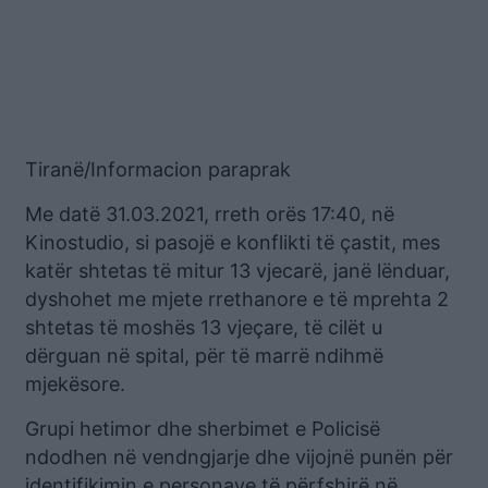
Tiranë/Informacion paraprak
Me datë 31.03.2021, rreth orës 17:40, në
Kinostudio, si pasojë e konflikti të çastit, mes
katër shtetas të mitur 13 vjecarë, janë lënduar,
dyshohet me mjete rrethanore e të mprehta 2
shtetas të moshës 13 vjeçare, të cilët u
dërguan në spital, për të marrë ndihmë
mjekësore.
Grupi hetimor dhe sherbimet e Policisë
ndodhen në vendngjarje dhe vijojnë punën për
identifikimin e personave të përfshirë në