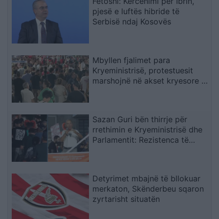
Fetoshi: Kërcënimi për Ibrin,
pjesë e luftës hibride të
Serbisë ndaj Kosovës
Mbyllen fjalimet para
Kryeministrisë, protestuesit
marshojnë në akset kryesore të
Tiranës
Sazan Guri bën thirrje për
rrethimin e Kryeministrisë dhe
Parlamentit: Rezistenca të
vazhdojë
Detyrimet mbajnë të bllokuar
merkaton, Skënderbeu sqaron
zyrtarisht situatën