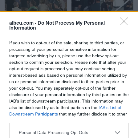
Mbyllen fjalimet para
Sazan Guri bën thirrje për
albeu.com -
Do Not Process My Personal
Information
Kryeministrisë,
rrethimin e Kryeministrisë
protestuesit marshojnë
dhe Parlamentit:
në akset kryesore të
Rezistenca të vazhdojë
If you wish to opt-out of the sale, sharing to third parties, or
processing of your personal or sensitive information for
Tiranës
targeted advertising by us, please use the below opt-out
section to confirm your selection. Please note that after your
opt-out request is processed you may continue seeing
interest-based ads based on personal information utilized by
us or personal information disclosed to third parties prior to
your opt-out. You may separately opt-out of the further
Pas tërmetit 7.4 ballë në
Ilir Xhemalaj prezanton
disclosure of your personal information by third parties on the
Kolumbi, liderët botërorë
vizionin për “Shqipërinë e
IAB’s list of downstream participants. This information may
premtojnë ndihmë: “Do të
Re”: Ligji duhet të jetë i
also be disclosed by us to third parties on the
IAB’s List of
mobilizohemi sa herë të
barabartë dhe shteti t’u
Downstream Participants
that may further disclose it to other
na kërkohet
shërbejë qytetarëve
third parties.
Personal Data Processing Opt Outs