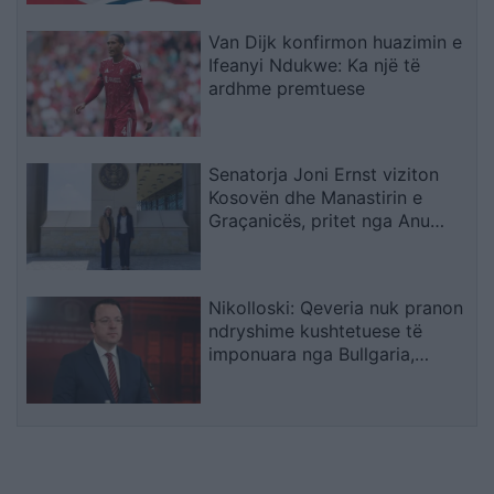
Van Dijk konfirmon huazimin e
Ifeanyi Ndukwe: Ka një të
ardhme premtuese
Senatorja Joni Ernst viziton
Kosovën dhe Manastirin e
Graçanicës, pritet nga Anu
Prattipati
Nikolloski: Qeveria nuk pranon
ndryshime kushtetuese të
imponuara nga Bullgaria,
bllokada e Sofjes është politike