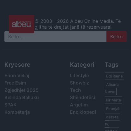
© 2003 -
2026 Albeu Online Media. Të
gjitha të drejtat janë të rezervuara!
Search
Kryesore
Kategori
Tags
Erion Veliaj
Lifestyle
Edi Rama
Free Esim
Showbiz
Albania
Zgjedhjet 2025
Tech
News
Belinda Balluku
Shëndetësi
Ilir Meta
SPAK
Argetim
Piranjat
Kombëtarja
Enciklopedi
gazeta,
tv,