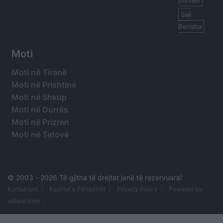
portale
Sali
Berisha
Moti
Moti në Tiranë
Moti në Prishtinë
Moti në Shkup
Moti në Durrës
Moti në Prizren
Moti në Tetovë
© 2003 -
2026 Të gjitha të drejtat janë të rezervuara!
Kontaktoni
Kushtet e Përdorimit
Privacy Policy
Powered by:
orihost.com