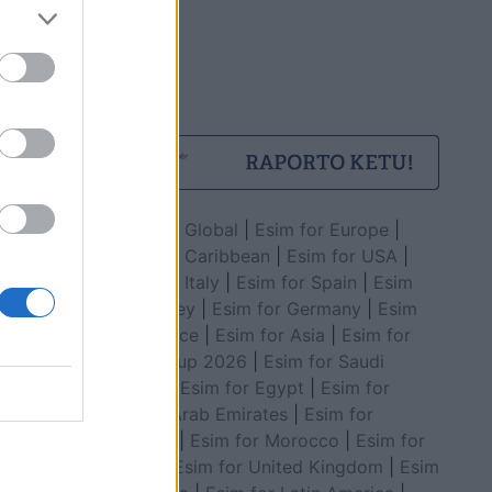
Esim for Global
|
Esim for Europe
|
Esim for Caribbean
|
Esim for USA
|
Esim for Italy
|
Esim for Spain
|
Esim
for Turkey
|
Esim for Germany
|
Esim
for Greece
|
Esim for Asia
|
Esim for
World Cup 2026
|
Esim for Saudi
Arabia
|
Esim for Egypt
|
Esim for
United Arab Emirates
|
Esim for
Balkans
|
Esim for Morocco
|
Esim for
China
|
Esim for United Kingdom
|
Esim