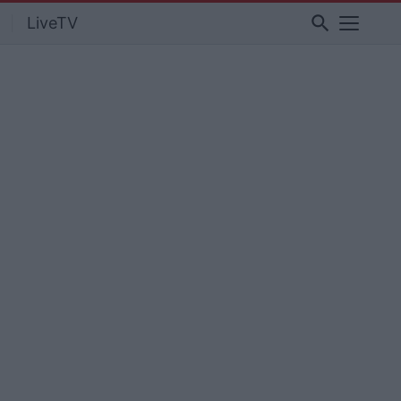
search
LiveTV