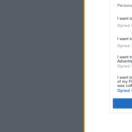
Persona
I want t
Opted 
I want t
Opted 
I want 
Advertis
Opted 
I want t
of my P
was col
Opted 