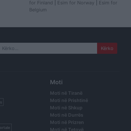
for Finland
|
Esim for Norway
|
Esim for
Belgium
Search
Moti
Moti në Tiranë
Moti në Prishtinë
s
Moti në Shkup
Moti në Durrës
Moti në Prizren
ortale
Moti në Tetovë