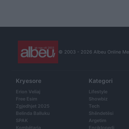
© 2003 -
2026 Albeu Online Medi
Kryesore
Kategori
Erion Veliaj
Lifestyle
Free Esim
Showbiz
Zgjedhjet 2025
Tech
Belinda Balluku
Shëndetësi
SPAK
Argetim
Kombëtarja
Enciklopedi