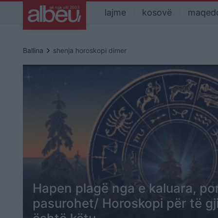
lajme
kosovë
maqed
keyboard_arrow_right
Ballina
shenja horoskopi dimer
Hapen plagë nga e kaluara, por
pasurohet/ Horoskopi për të gj