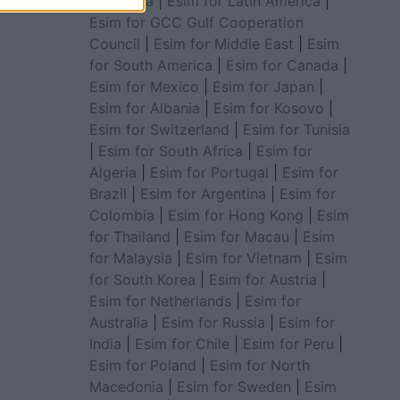
for Africa
|
Esim for Latin America
|
Esim for GCC Gulf Cooperation
Council
|
Esim for Middle East
|
Esim
for South America
|
Esim for Canada
|
Esim for Mexico
|
Esim for Japan
|
Esim for Albania
|
Esim for Kosovo
|
Esim for Switzerland
|
Esim for Tunisia
|
Esim for South Africa
|
Esim for
Algeria
|
Esim for Portugal
|
Esim for
Brazil
|
Esim for Argentina
|
Esim for
Colombia
|
Esim for Hong Kong
|
Esim
for Thailand
|
Esim for Macau
|
Esim
for Malaysia
|
Esim for Vietnam
|
Esim
for South Korea
|
Esim for Austria
|
Esim for Netherlands
|
Esim for
Australia
|
Esim for Russia
|
Esim for
India
|
Esim for Chile
|
Esim for Peru
|
Esim for Poland
|
Esim for North
Macedonia
|
Esim for Sweden
|
Esim