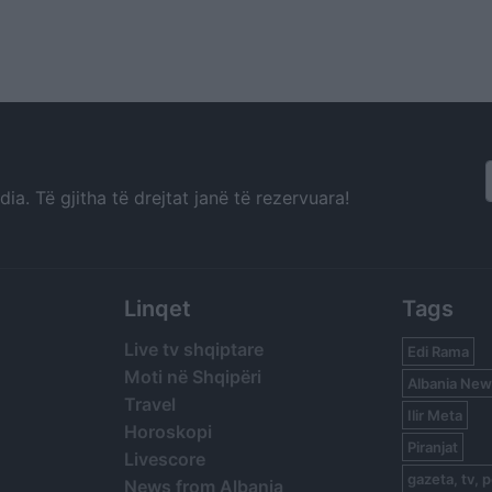
a. Të gjitha të drejtat janë të rezervuara!
Linqet
Tags
Live tv shqiptare
Edi Rama
Moti në Shqipëri
Albania New
Travel
Ilir Meta
Horoskopi
Piranjat
Livescore
gazeta, tv, p
News from Albania