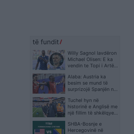
të fundit
Willy Sagnol lavdëron
Michael Olisen: E ka
vendin te Topi i Artë,
madje mbi Messin dhe
Alaba: Austria ka
Ronaldon
besim se mund të
surprizojë Spanjën në
Kupën e Botës
Tuchel hyn në
historinë e Anglisë me
një fillim të shkëlqyer
si përzgjedhës
SHBA-Bosnje e
Hercegovinë në