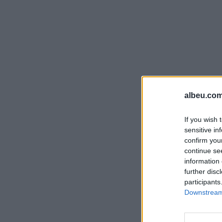
albeu.com
If you wish 
sensitive in
confirm you
continue se
information 
further disc
participants
Downstream 