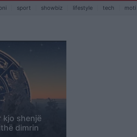
oni
sport
showbiz
lifestyle
tech
moti
 kjo shenjë
ithë dimrin