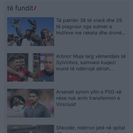
të fundit
Të paktën 38 të vrarë dhe 29
të plagosur nga sulmet e
Huthive me raketa dhe dronë
kundër ushtrisë së Jemenit
Arbnor Muja larg vëmendjes së
Sylvinhos, sulmuesi kuqezi
mund të ndërrojë sërish
skuadër
Arsenali synon yllin e PSG-së
nëse nuk arrin transferimin e
Viniciusit
Shkodër, ndërron jetë në spital