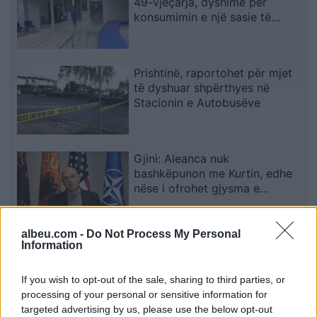
49-vjeçarja, dyshime për
konsumimin e një sasie të
madhe ilaçesh
Prishtinë, raportohet për mjet
të dyshuar shpërthyes në
Stacionin e Autobusëve
Gjini: Aleanca nuk
bashkëpunon me Kurtin, edhe
nëse i ofrohet gjysma e
qeverisë
albeu.com -
Do Not Process My Personal
Dibrani pret zyrtarë të FBI-së,
Information
diskutohet forcimi i sigurisë
dhe parandalimi i terrorizmit
If you wish to opt-out of the sale, sharing to third parties, or
processing of your personal or sensitive information for
targeted advertising by us, please use the below opt-out