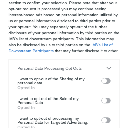
section to confirm your selection. Please note that after your
opt-out request is processed you may continue seeing
interest-based ads based on personal information utilized by
us or personal information disclosed to third parties prior to
your opt-out. You may separately opt-out of the further
disclosure of your personal information by third parties on the
IAB’s list of downstream participants. This information may
also be disclosed by us to third parties on the
IAB’s List of
Downstream Participants
that may further disclose it to other
third parties.
Personal Data Processing Opt Outs
I want to opt-out of the Sharing of my
personal data.
Opted In
I want to opt-out of the Sale of my
Personal Data.
Opted In
Esim for Global
|
Esim for Europe
|
Esim for Caribbean
|
Esim for USA
|
Esim for Italy
|
Esim for Spain
|
Esim
I want to opt-out of processing my
for Turkey
|
Esim for Germany
|
Esim for Greece
|
Esim
Personal Data for Targeted Advertising.
Opted In