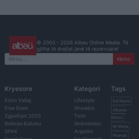
© 2003 -
2026 Albeu Online Media. Të
gjitha të drejtat janë të rezervuara!
Search
Kryesore
Kategori
Tags
Erion Veliaj
Lifestyle
Edi Rama
Free Esim
Showbiz
Albania
Zgjedhjet 2025
Tech
News
Belinda Balluku
Shëndetësi
Ilir Meta
SPAK
Argetim
Piranjat