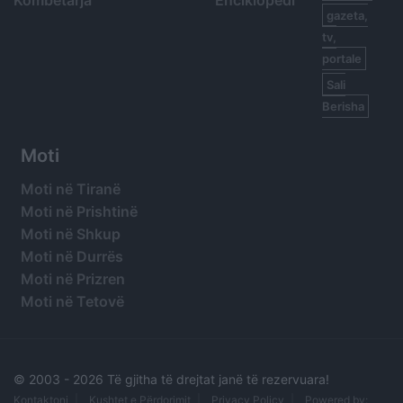
Kombëtarja
Enciklopedi
gazeta,
tv,
portale
Sali
Berisha
Moti
Moti në Tiranë
Moti në Prishtinë
Moti në Shkup
Moti në Durrës
Moti në Prizren
Moti në Tetovë
© 2003 -
2026 Të gjitha të drejtat janë të rezervuara!
Kontaktoni
Kushtet e Përdorimit
Privacy Policy
Powered by: