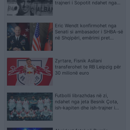
trajneri i Sopotit ndahet nga
jeta në moshën 56-vjeçare
Eric Wendt konfirmohet nga
Senati si ambasador i SHBA-së
në Shqipëri, emërimi pret
firmën e Trump
Zyrtare, Fisnik Asllani
transferohet te RB Leipzig për
30 milionë euro
Futbolli librazhdas në zi,
ndahet nga jeta Besnik Çota,
ish-kapiten dhe ish-trajner i
Sopotit