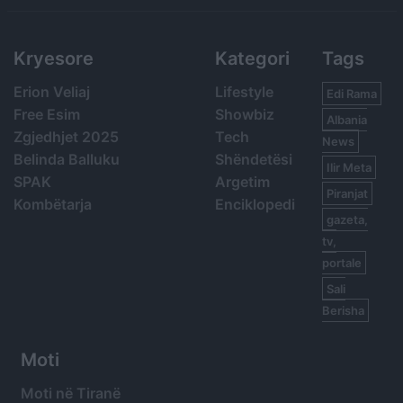
Kryesore
Kategori
Tags
Erion Veliaj
Lifestyle
Edi Rama
Free Esim
Showbiz
Albania
Zgjedhjet 2025
Tech
News
Belinda Balluku
Shëndetësi
Ilir Meta
SPAK
Argetim
Piranjat
Kombëtarja
Enciklopedi
gazeta,
tv,
portale
Sali
Berisha
Moti
Moti në Tiranë