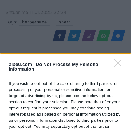
Shtuar
më
11.01.2025 22:24
Tags:
,
berberhane
sherr
albeu.com -
Do Not Process My Personal
Information
If you wish to opt-out of the sale, sharing to third parties, or
processing of your personal or sensitive information for
targeted advertising by us, please use the below opt-out
section to confirm your selection. Please note that after your
Eric Wendt konfirmohet
Futbolli librazhdas në zi,
opt-out request is processed you may continue seeing
nga Senati si ambasador i
ndahet nga jeta Besnik
interest-based ads based on personal information utilized by
SHBA-së në Shqipëri,
Çota, ish-kapiten dhe ish-
us or personal information disclosed to third parties prior to
emërimi pret firmën e
trajner i Sopotit
your opt-out. You may separately opt-out of the further