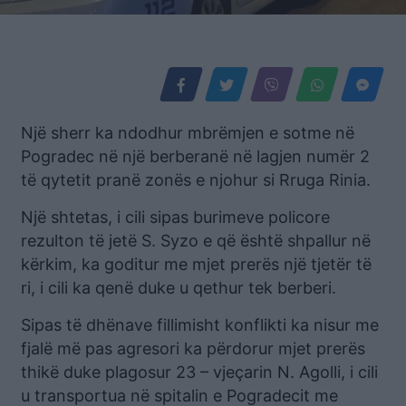
Një sherr ka ndodhur mbrëmjen e sotme në
Pogradec në një berberanë në lagjen numër 2
të qytetit pranë zonës e njohur si Rruga Rinia.
Një shtetas, i cili sipas burimeve policore
rezulton të jetë S. Syzo e që është shpallur në
kërkim, ka goditur me mjet prerës një tjetër të
ri, i cili ka qenë duke u qethur tek berberi.
Sipas të dhënave fillimisht konflikti ka nisur me
fjalë më pas agresori ka përdorur mjet prerës
thikë duke plagosur 23 – vjeçarin N. Agolli, i cili
u transportua në spitalin e Pogradecit me