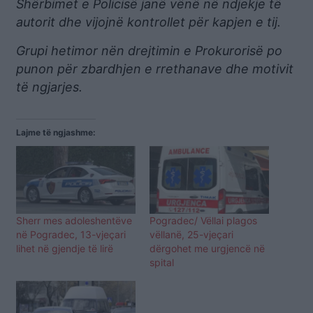
Shërbimet e Policisë janë vënë në ndjekje të
autorit dhe vijojnë kontrollet për kapjen e tij.
Grupi hetimor nën drejtimin e Prokurorisë po
punon për zbardhjen e rrethanave dhe motivit
të ngjarjes.
Lajme të ngjashme:
Sherr mes adoleshentëve
Pogradec/ Vëllai plagos
në Pogradec, 13-vjeçari
vëllanë, 25-vjeçari
lihet në gjendje të lirë
dërgohet me urgjencë në
spital