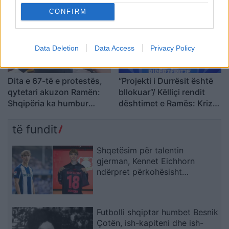
CONFIRM
Data Deletion
Data Access
Privacy Policy
Dita e 67-të e protestës,
“Projekti i Durrësit është
qytetari akuzon Ramën:
bllokuar”/ Këlliçi rendit
Shqipëria ka humbur
dështimet e Ramës: Kriza
drejtimin
po prek investimet,
Aeroportin e Vlorës do ta
të fundit
paguajnë taksapaguesit
Shqetësim për talentin
gjerman, Kennet Eichhorn
ndërpret përkohësisht
karrierën për arsye
shëndetësore
Futbolli shqiptar humbet Besnik
Çotën, ish-kapiteni dhe ish-