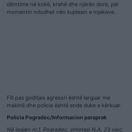
dëmtime në kokë, krahë dhe njërën dorë, për
momentin ndodhet nën kujdesin e mjekeve.
Fill pas goditjes agresori është larguar me
makinë dhe policia është ende duke e kërkuar.
Policia Pogradec/Informacion paraprak
Në lagjen nr.1, Pogradec, shtetasi N.A, 23 vjeç,