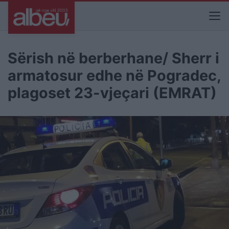
Sërish në berberhane/ Sherr i
armatosur edhe në Pogradec,
plagoset 23-vjeçari (EMRAT)