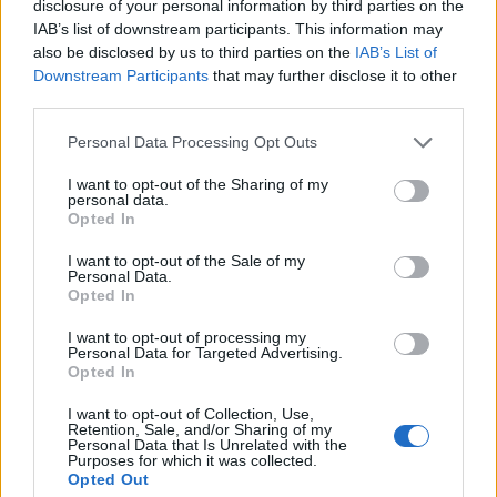
Trump
disclosure of your personal information by third parties on the
IAB’s list of downstream participants. This information may
also be disclosed by us to third parties on the
IAB’s List of
Downstream Participants
that may further disclose it to other
third parties.
Personal Data Processing Opt Outs
Flakët përhapen me
Pedagogët në shërbim të
I want to opt-out of the Sharing of my
shpejtësi në Pocest të
regjimit! Apeli i aktivistes
personal data.
Dibrës, disa banesa në
nga protesta: Të
Opted In
rrezik
bashkohemi për
Shqipërinë që meritojmë
I want to opt-out of the Sale of my
Personal Data.
Opted In
I want to opt-out of processing my
Personal Data for Targeted Advertising.
Opted In
I want to opt-out of Collection, Use,
VIDEO/Me këtë gol, a ia
Ronela Hajati ‘shpërthen’
Retention, Sale, and/or Sharing of my
rrezikon Talisca vendin në
ndaj komenteve negative:
Personal Data that Is Unrelated with the
Purposes for which it was collected.
sulm Vedat Muriqit?!
Të vjen turp t’i lexosh, jo
Opted Out
më t’i shkruash