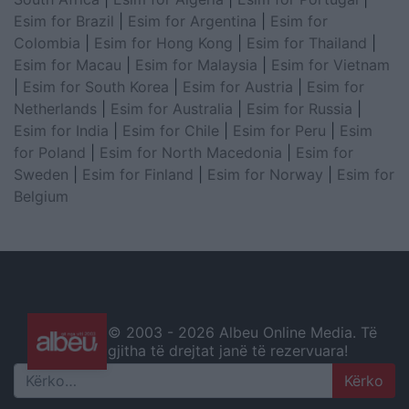
Esim for Brazil
|
Esim for Argentina
|
Esim for
Colombia
|
Esim for Hong Kong
|
Esim for Thailand
|
Esim for Macau
|
Esim for Malaysia
|
Esim for Vietnam
|
Esim for South Korea
|
Esim for Austria
|
Esim for
Netherlands
|
Esim for Australia
|
Esim for Russia
|
Esim for India
|
Esim for Chile
|
Esim for Peru
|
Esim
for Poland
|
Esim for North Macedonia
|
Esim for
Sweden
|
Esim for Finland
|
Esim for Norway
|
Esim for
Belgium
© 2003 -
2026 Albeu Online Media. Të
gjitha të drejtat janë të rezervuara!
Search