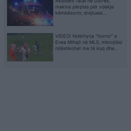
Aksident fatal në Durrës,
makina përplas për vdekje
këmbësorin; drejtuesi
shoqërohet në polici
VIDEO/ Ndërhyrja “horror” e
Enea Mihajt në MLS, mbrojtësi
ndëshkohet me të kuq dhe
gjobë