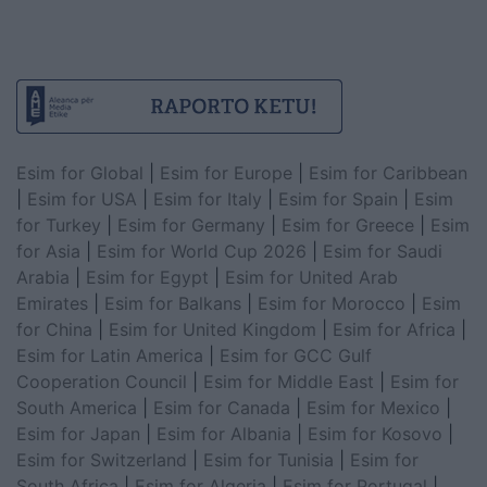
Esim for Global
|
Esim for Europe
|
Esim for Caribbean
|
Esim for USA
|
Esim for Italy
|
Esim for Spain
|
Esim
for Turkey
|
Esim for Germany
|
Esim for Greece
|
Esim
for Asia
|
Esim for World Cup 2026
|
Esim for Saudi
Arabia
|
Esim for Egypt
|
Esim for United Arab
Emirates
|
Esim for Balkans
|
Esim for Morocco
|
Esim
for China
|
Esim for United Kingdom
|
Esim for Africa
|
Esim for Latin America
|
Esim for GCC Gulf
Cooperation Council
|
Esim for Middle East
|
Esim for
South America
|
Esim for Canada
|
Esim for Mexico
|
Esim for Japan
|
Esim for Albania
|
Esim for Kosovo
|
Esim for Switzerland
|
Esim for Tunisia
|
Esim for
South Africa
|
Esim for Algeria
|
Esim for Portugal
|