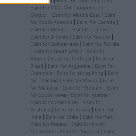
for Africa
|
Esim for Latin America
|
Esim for GCC Gulf Cooperation
Council
|
Esim for Middle East
|
Esim
for South America
|
Esim for Canada
|
Esim for Mexico
|
Esim for Japan
|
Esim for Albania
|
Esim for Kosovo
|
Esim for Switzerland
|
Esim for Tunisia
|
Esim for South Africa
|
Esim for
Algeria
|
Esim for Portugal
|
Esim for
Brazil
|
Esim for Argentina
|
Esim for
Colombia
|
Esim for Hong Kong
|
Esim
for Thailand
|
Esim for Macau
|
Esim
for Malaysia
|
Esim for Vietnam
|
Esim
for South Korea
|
Esim for Austria
|
Esim for Netherlands
|
Esim for
Australia
|
Esim for Russia
|
Esim for
India
|
Esim for Chile
|
Esim for Peru
|
Esim for Poland
|
Esim for North
Macedonia
|
Esim for Sweden
|
Esim