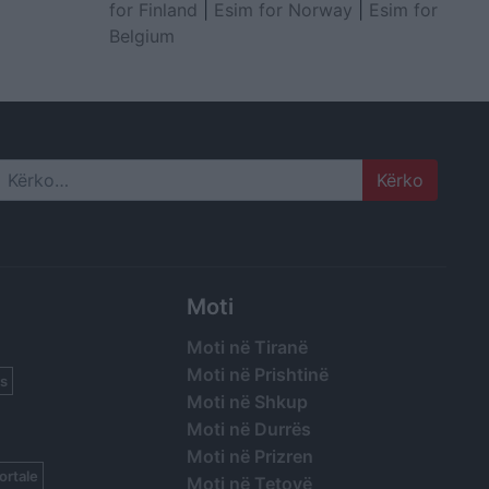
for Finland
|
Esim for Norway
|
Esim for
Belgium
Search
Moti
Moti në Tiranë
Moti në Prishtinë
s
Moti në Shkup
Moti në Durrës
Moti në Prizren
ortale
Moti në Tetovë