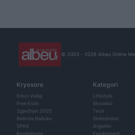
© 2003 -
2026 Albeu Online Medi
Kryesore
Kategori
Erion Veliaj
Lifestyle
Free Esim
Showbiz
Zgjedhjet 2025
Tech
Belinda Balluku
Shëndetësi
SPAK
Argetim
Kombëtarja
Enciklopedi