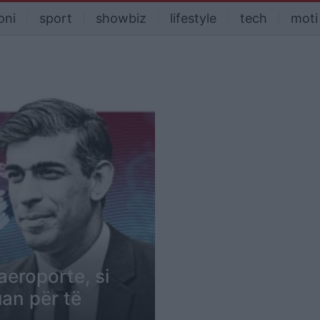
oni
sport
showbiz
lifestyle
tech
moti
aeroporte, si
an për të