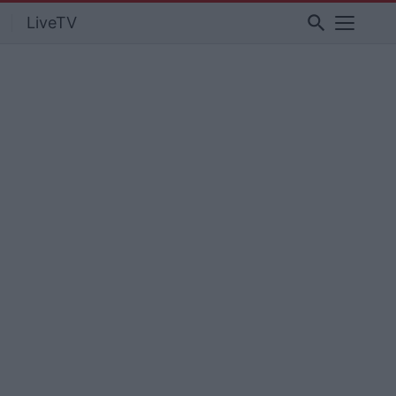
search
LiveTV