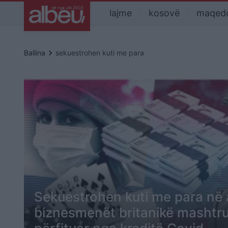
lajme
kosovë
maqed
keyboard_arrow_right
Ballina
sekuestrohen kuti me para
Sekuestrohen kuti me para në 
biznesmenët britanikë mashtru