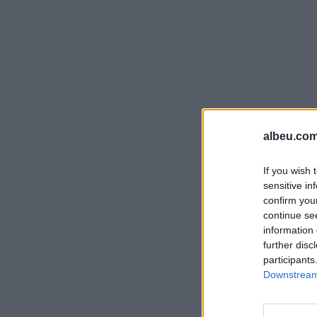
albeu.com
If you wish 
sensitive in
confirm you
continue se
information 
further disc
participants
Downstream 