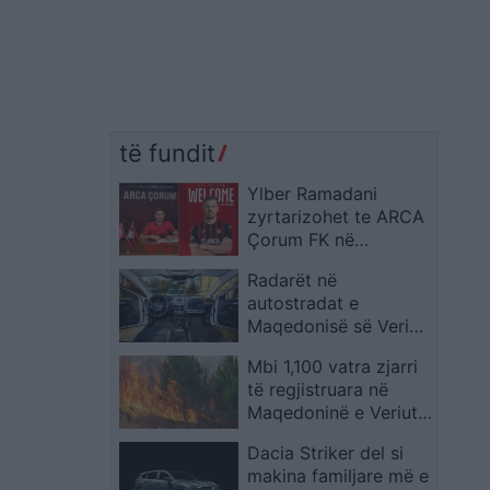
të fundit
Ylber Ramadani
zyrtarizohet te ARCA
Çorum FK në
Superligën e Turqisë
Radarët në
autostradat e
Maqedonisë së Veriut
monitorojnë
Mbi 1,100 vatra zjarri
shpejtësinë e
të regjistruara në
automjeteve
Maqedoninë e Veriut
gjatë gjashtë muajve
Dacia Striker del si
të parë të vitit
makina familjare më e