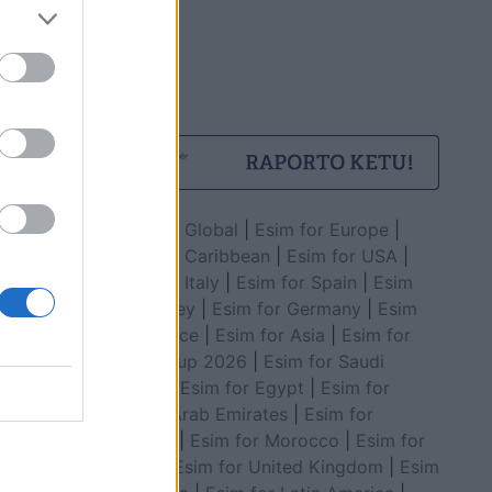
Esim for Global
|
Esim for Europe
|
Esim for Caribbean
|
Esim for USA
|
Esim for Italy
|
Esim for Spain
|
Esim
for Turkey
|
Esim for Germany
|
Esim
for Greece
|
Esim for Asia
|
Esim for
World Cup 2026
|
Esim for Saudi
Arabia
|
Esim for Egypt
|
Esim for
United Arab Emirates
|
Esim for
Balkans
|
Esim for Morocco
|
Esim for
China
|
Esim for United Kingdom
|
Esim