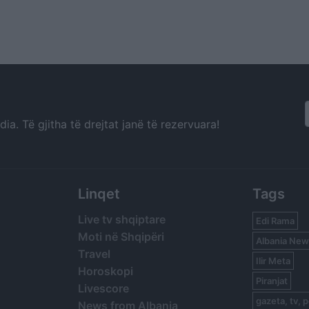
a. Të gjitha të drejtat janë të rezervuara!
Linqet
Tags
Live tv shqiptare
Edi Rama
Moti në Shqipëri
Albania New
Travel
Ilir Meta
Horoskopi
Piranjat
Livescore
gazeta, tv, p
News from Albania