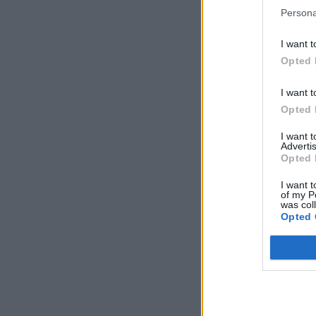
Persona
I want t
Opted 
I want t
Opted 
I want 
Advertis
Opted 
I want t
of my P
was col
Opted 