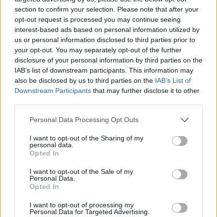
section to confirm your selection. Please note that after your
opt-out request is processed you may continue seeing
interest-based ads based on personal information utilized by
us or personal information disclosed to third parties prior to
your opt-out. You may separately opt-out of the further
disclosure of your personal information by third parties on the
IAB’s list of downstream participants. This information may
also be disclosed by us to third parties on the
IAB’s List of
Downstream Participants
that may further disclose it to other
third parties.
Personal Data Processing Opt Outs
I want to opt-out of the Sharing of my
personal data.
Opted In
I want to opt-out of the Sale of my
Personal Data.
Opted In
Esim for Global
|
Esim for Europe
|
Esim for Caribbean
|
Esim for USA
|
Esim for Italy
|
Esim for Spain
|
Esim
I want to opt-out of processing my
Personal Data for Targeted Advertising.
for Turkey
|
Esim for Germany
|
Esim for Greece
|
Esim