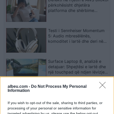
përkohësisht dhjetëra
platforma dhe shërbime
digjitale
Testi i Sennheiser Momentum
5: Audio mbresëlënës,
komoditet i lartë dhe deri në
57 orë autonomi
Surface Laptop 8, analizë e
detajuar: Shpejtësi e lartë dhe
një touchpad që ndjen lëvizjen
e gishtave
albeu.com -
Do Not Process My Personal
Information
Spektakël në “MMA-në e
robotëve”: Humanoidi lufton
edhe pasi goditja i nxjerr
If you wish to opt-out of the sale, sharing to third parties, or
kokën nga vendi
processing of your personal or sensitive information for
targeted advertising by us, please use the below opt-out