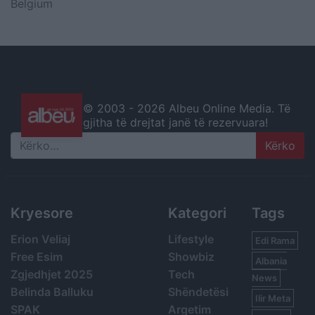
Belgium
© 2003 -
2026 Albeu Online Media. Të
gjitha të drejtat janë të rezervuara!
Search
Kryesore
Kategori
Tags
Erion Veliaj
Lifestyle
Edi Rama
Free Esim
Showbiz
Albania
Zgjedhjet 2025
Tech
News
Belinda Balluku
Shëndetësi
Ilir Meta
SPAK
Argetim