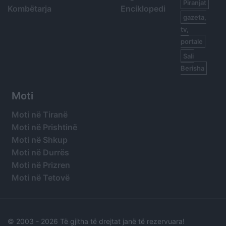
Piranjat
Kombëtarja
Enciklopedi
gazeta,
tv,
portale
Sali
Berisha
Moti
Moti në Tiranë
Moti në Prishtinë
Moti në Shkup
Moti në Durrës
Moti në Prizren
Moti në Tetovë
© 2003 -
2026 Të gjitha të drejtat janë të rezervuara!