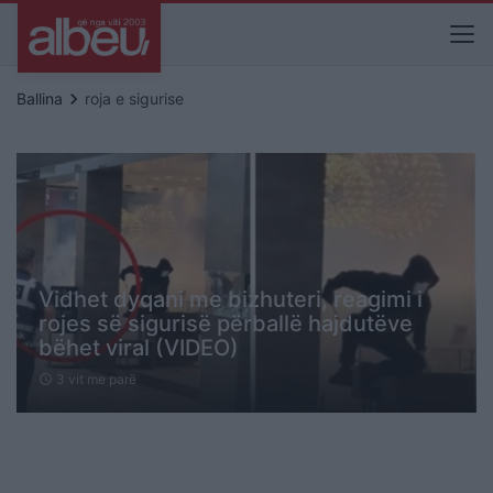
keyboard_arrow_right
Ballina
roja e sigurise
Vidhet dyqani me bizhuteri, reagimi i
rojes së sigurisë përballë hajdutëve
bëhet viral (VIDEO)
3 vit me parë
schedule