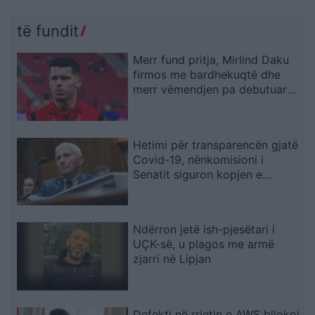
të fundit
Merr fund pritja, Mirlind Daku
firmos me bardhekuqtë dhe
merr vëmendjen pa debutuar
ende
Hetimi për transparencën gjatë
Covid-19, nënkomisioni i
Senatit siguron kopjen e
telefonit zyrtar të Fauci-t
Ndërron jetë ish-pjesëtari i
UÇK-së, u plagos me armë
zjarri në Lipjan
Defekti në rrjetin e AWS bllokoi