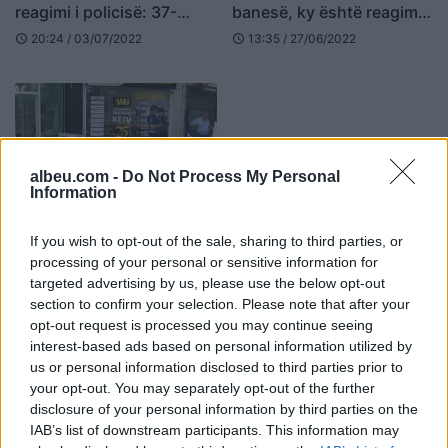
reagimi i policisë: 37-
banesë, ky është reagimi i
vjeçari vuan nga probleme
policisë
20:24 / 03/07/2022
13:35 / 27/06/2022
schedule
schedule
të shëndetit mendor
albeu.com -
Do Not Process My Personal
Information
Çfarë ndodhi në
If you wish to opt-out of the sale, sharing to third parties, or
farmacinë te “Xhamlliku”,
processing of your personal or sensitive information for
reagon policia: Nuk ka
targeted advertising by us, please use the below opt-out
grabitje
11:47 / 25/06/2022
schedule
section to confirm your selection. Please note that after your
opt-out request is processed you may continue seeing
interest-based ads based on personal information utilized by
us or personal information disclosed to third parties prior to
your opt-out. You may separately opt-out of the further
disclosure of your personal information by third parties on the
IAB’s list of downstream participants. This information may