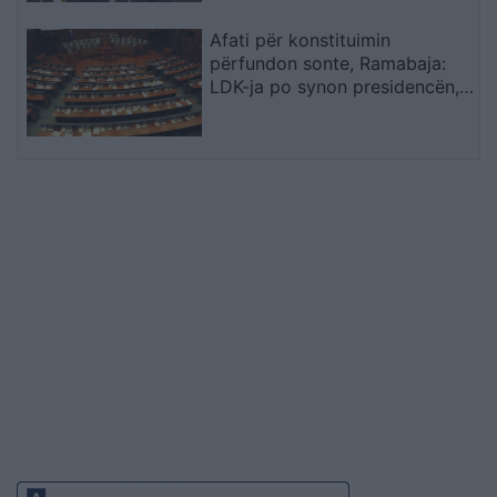
Afati për konstituimin
përfundon sonte, Ramabaja:
LDK-ja po synon presidencën,
ndërsa opozita po bllokon
institucionet