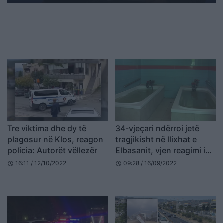
Tre viktima dhe dy të
34-vjeçari ndërroi jetë
plagosur në Klos, reagon
tragjikisht në llixhat e
policia: Autorët vëllezër
Elbasanit, vjen reagimi i
policisë
16:11 / 12/10/2022
09:28 / 16/09/2022
schedule
schedule