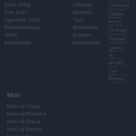
Erion Veliaj
Lifestyle
Edi Rama
Free Esim
Showbiz
Albania
Zgjedhjet 2025
Tech
News
Belinda Balluku
Shëndetësi
Ilir Meta
SPAK
Argetim
Piranjat
Kombëtarja
Enciklopedi
gazeta,
tv,
portale
Sali
Berisha
Moti
Moti në Tiranë
Moti në Prishtinë
Moti në Shkup
Moti në Durrës