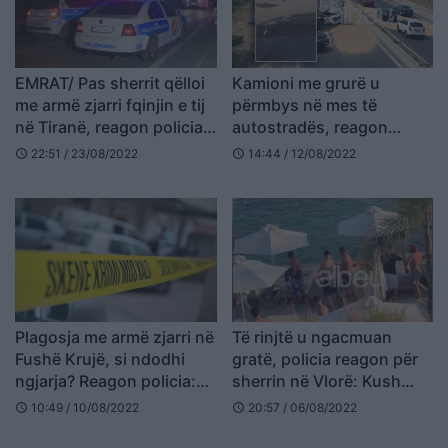
EMRAT/ Pas sherrit qëlloi
Kamioni me grurë u
me armë zjarri fqinjin e tij
përmbys në mes të
në Tiranë, reagon policia:
autostradës, reagon
Çfarë dyshohet?
policia: Shoferi humbi
22:51 / 23/08/2022
14:44 / 12/08/2022
schedule
schedule
kontrollin (VIDEO)
Plagosja me armë zjarri në
Të rinjtë u ngacmuan
Fushë Krujë, si ndodhi
gratë, policia reagon për
ngjarja? Reagon policia:
sherrin në Vlorë: Kush
Autori është arratisur
janë dy të lënduarit në
10:49 / 10/08/2022
20:57 / 06/08/2022
schedule
schedule
spital