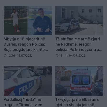
Mbytja e 18-vjeçarit në
Të shtëna me armë zjarri
Durrës, reagon Policia:
në Radhimë, reagon
Roja bregdetare kishte
policia: Po krihet zona për
ngritur flamurin e kuq,
kapjen e autorit
12:36 / 15/07/2022
13:14 / 04/07/2022
schedule
schedule
dallgët ishin të larta
Vërdallisej “nudo” në
17-vjeçarja në Elbasan u
rrugët e Tiranës, vjen
gjet pa shenja jete në