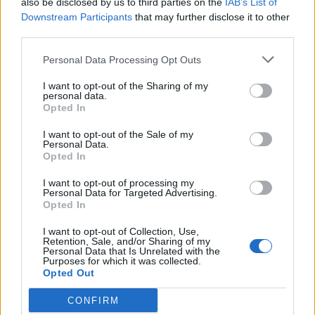
also be disclosed by us to third parties on the
IAB’s List of
Downstream Participants
that may further disclose it to other
third parties.
Zjarri në Institut, reagon
Protesta për rritjen e
policia dhe tregon çfarë e
çmimeve, reagon Policia
Personal Data Processing Opt Outs
shkaktoi (VIDEO)
20:40 / 11/03/2022
schedule
15:10 / 30/05/2022
schedule
I want to opt-out of the Sharing of my
personal data.
Opted In
të fundit
I want to opt-out of the Sale of my
Personal Data.
Arrestohet 41-vjeçari nga
Opted In
Shkupi, ngiste pa patentë dhe
me 2,13 promilë alkool në gjak
I want to opt-out of processing my
Personal Data for Targeted Advertising.
Opted In
Fluks në Pediatrinë e Vlorës,
I want to opt-out of Collection, Use,
Retention, Sale, and/or Sharing of my
70-80 vizita ditore nga virozat
Personal Data that Is Unrelated with the
dhe alergjitë te fëmijët
Purposes for which it was collected.
Opted Out
CONFIRM