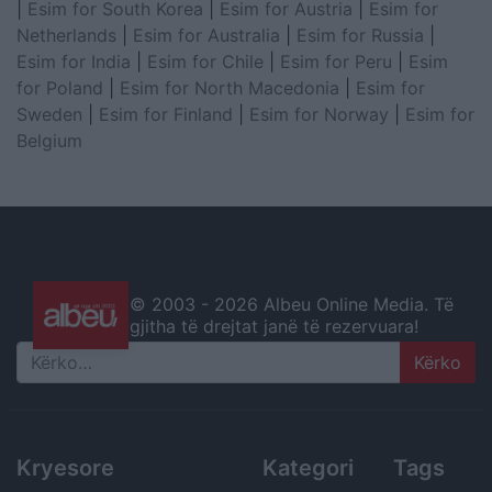
|
Esim for South Korea
|
Esim for Austria
|
Esim for
Netherlands
|
Esim for Australia
|
Esim for Russia
|
Esim for India
|
Esim for Chile
|
Esim for Peru
|
Esim
for Poland
|
Esim for North Macedonia
|
Esim for
Sweden
|
Esim for Finland
|
Esim for Norway
|
Esim for
Belgium
© 2003 -
2026 Albeu Online Media. Të
gjitha të drejtat janë të rezervuara!
Search
Kryesore
Kategori
Tags