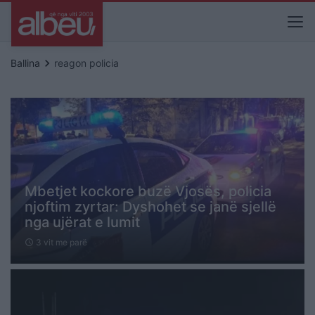
keyboard_arrow_right
Ballina
reagon policia
Mbetjet kockore buzë Vjosës, policia
njoftim zyrtar: Dyshohet se janë sjellë
nga ujërat e lumit
3 vit me parë
schedule