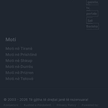
gazeta,
tv,
portale
Sali
Berisha
Moti
Moti në Tiranë
Moti në Prishtinë
Moti në Shkup
Moti në Durrës
Moti në Prizren
Moti në Tetovë
© 2003 -
2026 Të gjitha të drejtat janë të rezervuara!
Kontaktoni
Kushtet e Përdorimit
Privacy Policy
Powered by: