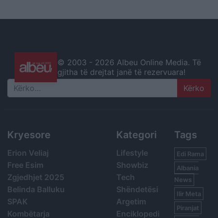
© 2003 -
2026 Albeu Online Media. Të
gjitha të drejtat janë të rezervuara!
Search
Kryesore
Kategori
Tags
Erion Veliaj
Lifestyle
Edi Rama
Free Esim
Showbiz
Albania
Zgjedhjet 2025
Tech
News
Belinda Balluku
Shëndetësi
Ilir Meta
SPAK
Argetim
Piranjat
Kombëtarja
Enciklopedi