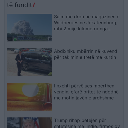
të fundit
Sulm me dron në magazinën e
Wildberries në Jekaterinburg,
mbi 2 mijë kilometra nga
Ukraina
Abdixhiku mbërrin në Kuvend
për takimin e tretë me Kurtin
I nxehti përvëlues mbërthen
vendin, çfarë pritet të ndodhë
me motin javën e ardhshme
Trump rihap betejën për
shtetësinë me lindje, firmos dy