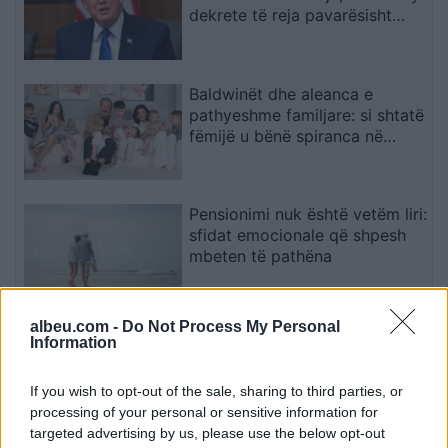
dekrete të reja pavarësisht
pengesës në Gjykatën
Supreme
Baldwinët dhe aleanca e
pathyeshme familjare: si shtatë
fëmijë u bënë spiranca në
stuhinë më të fortë
Pensionimi nuk është vetëm liri:
sfidat emocionale që shpesh
mbeten të pathëna
albeu.com -
Do Not Process My Personal
Senatorë amerikanë kërkojnë
Information
rikthimin e sanksioneve ndaj
zyrtarëve të Republikës
If you wish to opt-out of the sale, sharing to third parties, or
Sërpska
processing of your personal or sensitive information for
targeted advertising by us, please use the below opt-out