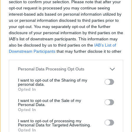
section to confirm your selection. Please note that after your
opt-out request is processed you may continue seeing
interest-based ads based on personal information utilized by
us or personal information disclosed to third parties prior to
your opt-out. You may separately opt-out of the further
disclosure of your personal information by third parties on the
IAB’s list of downstream participants. This information may
also be disclosed by us to third parties on the
IAB’s List of
Downstream Participants
that may further disclose it to other
third parties.
Personal Data Processing Opt Outs
I want to opt-out of the Sharing of my
personal data.
Opted In
I want to opt-out of the Sale of my
Personal Data.
Esim for Global
|
Esim for Europe
|
Esim for Caribbean
Opted In
|
Esim for USA
|
Esim for Italy
|
Esim for Spain
|
Esim
I want to opt-out of processing my
for Turkey
|
Esim for Germany
|
Esim for Greece
|
Esim
Personal Data for Targeted Advertising.
Opted In
for Asia
|
Esim for World Cup 2026
|
Esim for Saudi