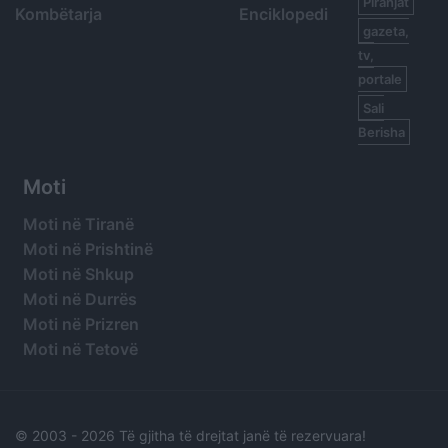
Piranjat
Kombëtarja
Enciklopedi
gazeta,
tv,
portale
Sali
Berisha
Moti
Moti në Tiranë
Moti në Prishtinë
Moti në Shkup
Moti në Durrës
Moti në Prizren
Moti në Tetovë
© 2003 -
2026 Të gjitha të drejtat janë të rezervuara!