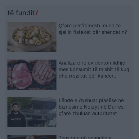
të fundit
Çfarë përfitimesh mund të
sjellin fistekët për shëndetin?
Analiza e re evidenton lidhje
mes konsumit të mishit të kuq
dhe rrezikut për kancer
pankreatik
Lëndë e dyshuar plasëse në
biznesin e Noizyt në Durrës,
çfarë zbuluan autoritetet
Tensione në seancën e