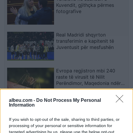
Kuvendit, gjithçka përmes
fotografive
Real Madridi shqyrton
transferimin e kapitenit të
Juventusit për mesfushën
Evropa regjistron mbi 240
raste të virusit të Nilit
Perëndimor, Maqedonia ndër
vendet më të prekura
albeu.com -
Do Not Process My Personal
Information
Ronald Araujo pritet t’i kryejë
të dielën testet mjekësore para
transferimit te Liverpooli
If you wish to opt-out of the sale, sharing to third parties, or
processing of your personal or sensitive information for
targeted advertising by us, please use the below opt-out