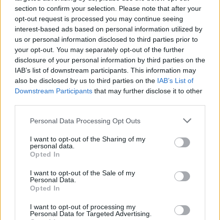
section to confirm your selection. Please note that after your
opt-out request is processed you may continue seeing
interest-based ads based on personal information utilized by
us or personal information disclosed to third parties prior to
your opt-out. You may separately opt-out of the further
disclosure of your personal information by third parties on the
IAB’s list of downstream participants. This information may
also be disclosed by us to third parties on the
IAB’s List of
Downstream Participants
that may further disclose it to other
third parties.
Personal Data Processing Opt Outs
I want to opt-out of the Sharing of my
personal data.
Opted In
I want to opt-out of the Sale of my
Personal Data.
Opted In
Esim for Global
|
Esim for Europe
|
Esim for Caribbean
|
Esim for USA
|
Esim for Italy
|
Esim for Spain
|
Esim
I want to opt-out of processing my
Personal Data for Targeted Advertising.
for Turkey
|
Esim for Germany
|
Esim for Greece
|
Esim