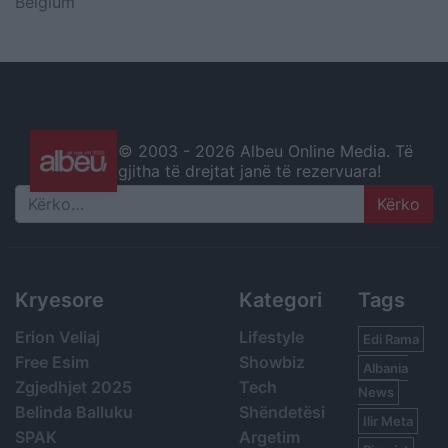
Belgium
© 2003 -
2026 Albeu Online Media. Të
gjitha të drejtat janë të rezervuara!
Search
Kryesore
Kategori
Tags
Erion Veliaj
Lifestyle
Edi Rama
Free Esim
Showbiz
Albania
Zgjedhjet 2025
Tech
News
Belinda Balluku
Shëndetësi
Ilir Meta
SPAK
Argetim