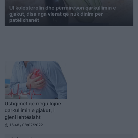
Ul kolesterolin dhe përmirëson qarkullimin e
gjakut, disa nga vlerat që nuk dinim për
patëllxhanët
Ushqimet që rregullojnë
qarkullimin e gjakut, i
gjeni lehtësisht
16:48 / 08/07/2022
schedule