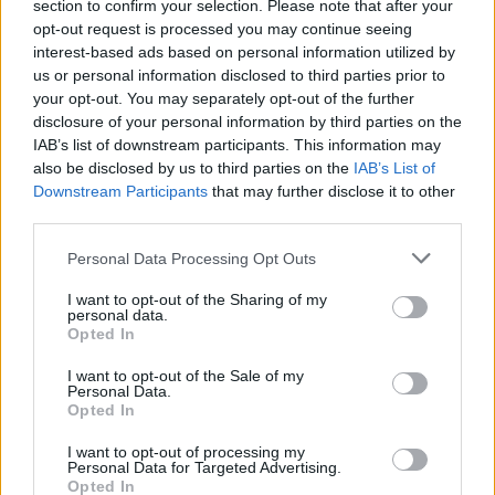
sonte, nënshkrimet janë
section to confirm your selection. Please note that after your
siguruar
opt-out request is processed you may continue seeing
interest-based ads based on personal information utilized by
us or personal information disclosed to third parties prior to
Zjarret në vend, Ministria e
your opt-out. You may separately opt-out of the further
Mbrojtjes: Nëntë vatra nën
disclosure of your personal information by third parties on the
monitorim, zonat e banuara
IAB’s list of downstream participants. This information may
jashtë rrezikut
also be disclosed by us to third parties on the
IAB’s List of
Downstream Participants
that may further disclose it to other
third parties.
Kontrollet mjekësore pengojnë
kalimin e Fisnik Asllanit te RB
Personal Data Processing Opt Outs
Leipzig
I want to opt-out of the Sharing of my
personal data.
Opted In
Afrimi i Rodrit ngushton
I want to opt-out of the Sale of my
hapësirat, Barcelona mund të
Personal Data.
humbasë një tjetër xhevahir të
Opted In
akademisë
I want to opt-out of processing my
Personal Data for Targeted Advertising.
Opted In