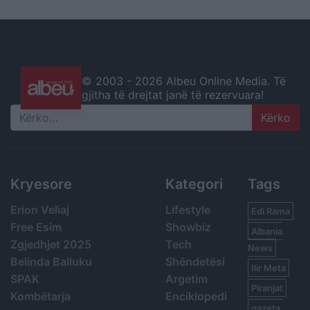
© 2003 -
2026 Albeu Online Media. Të
gjitha të drejtat janë të rezervuara!
Search
Kryesore
Kategori
Tags
Erion Veliaj
Lifestyle
Edi Rama
Free Esim
Showbiz
Albania
Zgjedhjet 2025
Tech
News
Belinda Balluku
Shëndetësi
Ilir Meta
SPAK
Argetim
Piranjat
Kombëtarja
Enciklopedi
gazeta,