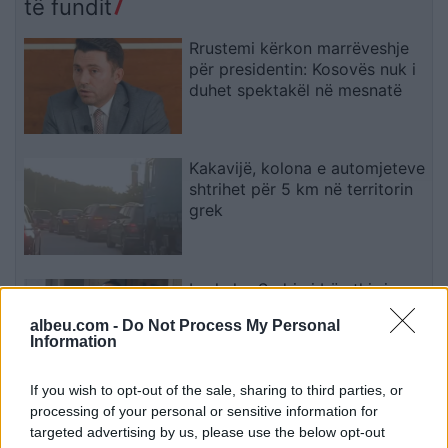
të fundit
Rrustemi kërkon marrëveshje
për presidentin: Kosovës nuk i
duhet spektakël në mesnatë
Kakavijë, kolona e automjeteve
shtrihet për 5 km në territorin
grek
Lushaku-Sadriu i bën thirrje
LVV-së: Ta konstituojmë sonte
albeu.com -
Do Not Process My Personal
Kuvendin
Information
If you wish to opt-out of the sale, sharing to third parties, or
Kadrijaj: Seanca e
processing of your personal or sensitive information for
jashtëzakonshme mbahet
targeted advertising by us, please use the below opt-out