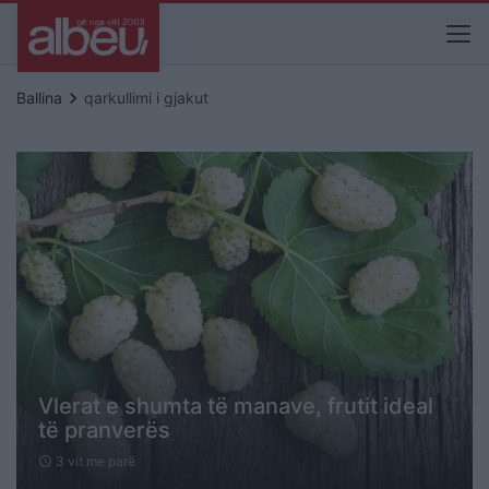
keyboard_arrow_right
Ballina
qarkullimi i gjakut
Vlerat e shumta të manave, frutit ideal
të pranverës
3 vit me parë
schedule