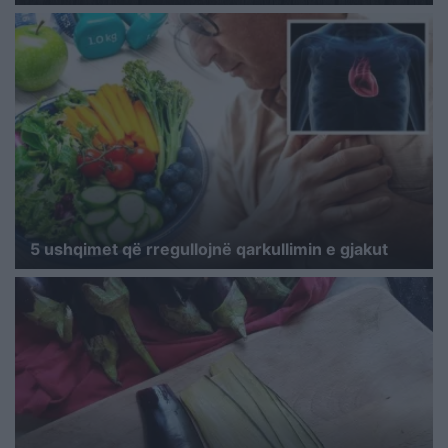
5 ushqimet që rregullojnë qarkullimin e gjakut