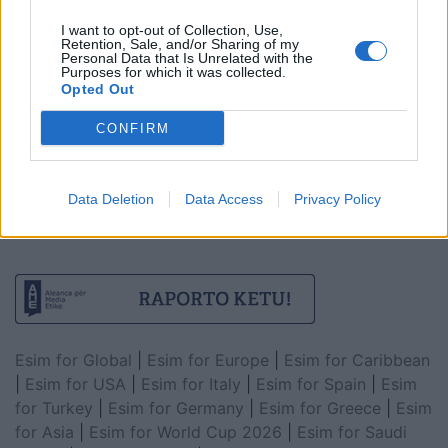
I want to opt-out of Collection, Use,
Retention, Sale, and/or Sharing of my
Personal Data that Is Unrelated with the
Purposes for which it was collected.
Opted Out
CONFIRM
Data Deletion
Data Access
Privacy Policy
Esim for Global
|
Esim for Europe
|
Esim for Caribbean
|
Esim for USA
|
Esim for Italy
|
Esim for Spain
|
Esim
for Turkey
|
Esim for Germany
|
Esim for Greece
|
Esim
for Asia
|
Esim for World Cup 2026
|
Esim for Saudi