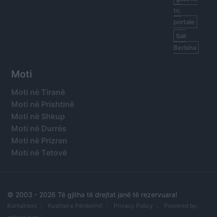
tv,
portale
Sali
Berisha
Moti
Moti në Tiranë
Moti në Prishtinë
Moti në Shkup
Moti në Durrës
Moti në Prizren
Moti në Tetovë
© 2003 -
2026 Të gjitha të drejtat janë të rezervuara!
Kontaktoni
Kushtet e Përdorimit
Privacy Policy
Powered by: