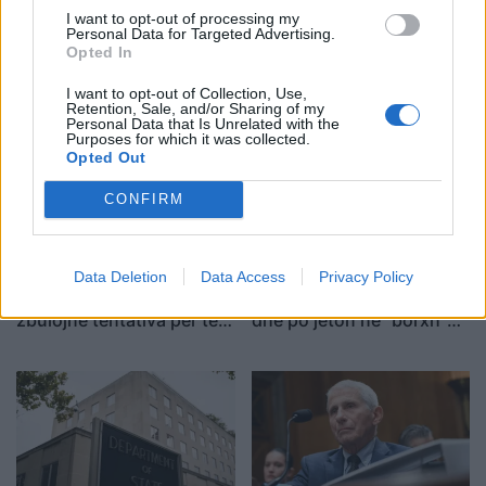
I want to opt-out of processing my
Të paktën 10 viktima nga
Tensionet për Hormuzin
Personal Data for Targeted Advertising.
sulmet ruse në disa rajone
rëndojnë tregjet, nafta
Opted In
të Ukrainës
kapërcen nivelin e 80
dollarëve
I want to opt-out of Collection, Use,
Retention, Sale, and/or Sharing of my
Personal Data that Is Unrelated with the
Purposes for which it was collected.
Opted Out
CONFIRM
Alarm për Inteligjencën
Njerëzimi ka shpenzuar
Data Deletion
Data Access
Privacy Policy
Artificiale, testet britanike
burimet vjetore të Tokës
zbulojnë tentativa për të
dhe po jeton në “borxh”
mashtruar njerëzit
ekologjik