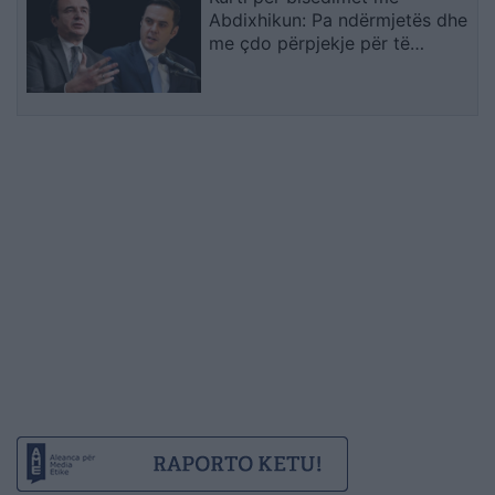
Abdixhikun: Pa ndërmjetës dhe
me çdo përpjekje për të
evituar zgjedhjet e reja