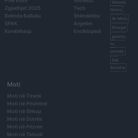
Free Esim
Showbiz
Albania
Zgjedhjet 2025
Tech
News
Belinda Balluku
Shëndetësi
Ilir Meta
SPAK
Argetim
Piranjat
Kombëtarja
Enciklopedi
gazeta,
tv,
portale
Sali
Berisha
Moti
Moti në Tiranë
Moti në Prishtinë
Moti në Shkup
Moti në Durrës
Moti në Prizren
Moti në Tetovë