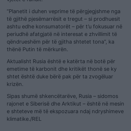
“Planetit i duhen veprime të përgjegjshme nga
të gjithë pjesëmarrësit e tregut – si prodhuesit
ashtu edhe konsumatorët – për t’u fokusuar në
periudhë afatgjatë në interesat e zhvillimit të
qëndrueshëm për të gjitha shtetet tona”, ka
thënë Putin të mërkurën.
Aktualisht Rusia është e katërta në botë për
emetime të karbonit dhe kritikët thonë se ky
shtet është duke bërë pak për ta zvogëluar
krizën.
Sipas shumë shkencëtarëve, Rusia – sidomos
rajonet e Siberisë dhe Arktikut – është në mesin
e shteteve më të ekspozuara ndaj ndryshimeve
klimatike./REL