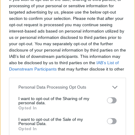
processing of your personal or sensitive information for
targeted advertising by us, please use the below opt-out
section to confirm your selection. Please note that after your
opt-out request is processed you may continue seeing
interest-based ads based on personal information utilized by
us or personal information disclosed to third parties prior to
your opt-out. You may separately opt-out of the further
disclosure of your personal information by third parties on the
IAB’s list of downstream participants. This information may
also be disclosed by us to third parties on the
IAB’s List of
Downstream Participants
that may further disclose it to other
Lituania ngre alarmin për
Kriza e Ebolës thellohet
third parties.
një provokim rus me
në Kongo, punonjësit
“flamur të rremë” kundër
shëndetësorë
Personal Data Processing Opt Outs
NATO-s
paralajmërojnë bojkot për
pagat e prapambetura
I want to opt-out of the Sharing of my
personal data.
Opted In
I want to opt-out of the Sale of my
Personal Data.
Opted In