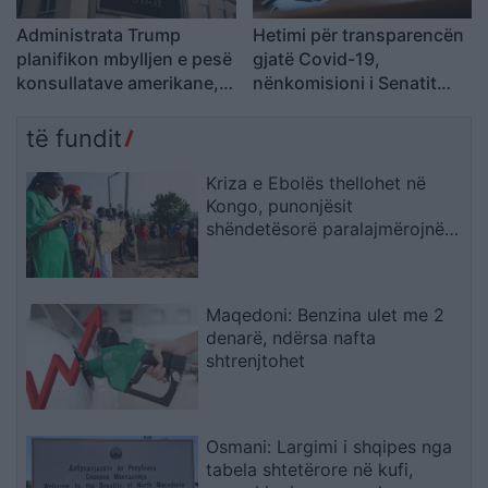
Administrata Trump
Hetimi për transparencën
planifikon mbylljen e pesë
gjatë Covid-19,
konsullatave amerikane,
nënkomisioni i Senatit
përfshirë atë në Kanada
siguron telefonin zyrtar të
Anthony Fauci-t
të fundit
Kriza e Ebolës thellohet në
Kongo, punonjësit
shëndetësorë paralajmërojnë
bojkot për pagat e
prapambetura
Maqedoni: Benzina ulet me 2
denarë, ndërsa nafta
shtrenjtohet
Osmani: Largimi i shqipes nga
tabela shtetërore në kufi,