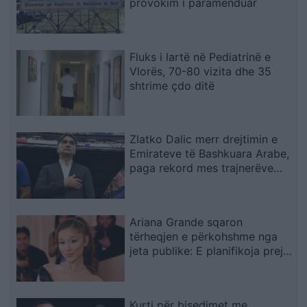
provokim i paramenduar
Fluks i lartë në Pediatrinë e
Vlorës, 70-80 vizita dhe 35
shtrime çdo ditë
Zlatko Dalic merr drejtimin e
Emirateve të Bashkuara Arabe,
paga rekord mes trajnerëve
kroatë
Ariana Grande sqaron
tërheqjen e përkohshme nga
jeta publike: E planifikoja prej
kohësh
Kurti për bisedimet me