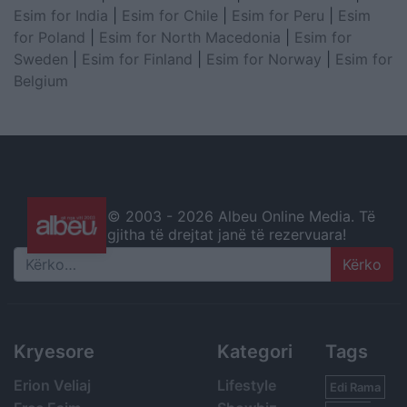
Esim for India
|
Esim for Chile
|
Esim for Peru
|
Esim
for Poland
|
Esim for North Macedonia
|
Esim for
Sweden
|
Esim for Finland
|
Esim for Norway
|
Esim for
Belgium
© 2003 -
2026 Albeu Online Media. Të
gjitha të drejtat janë të rezervuara!
Search
Kryesore
Kategori
Tags
Erion Veliaj
Lifestyle
Edi Rama