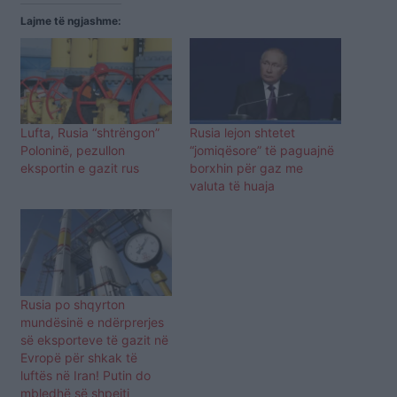
Lajme të ngjashme:
Lufta, Rusia “shtrëngon”
Rusia lejon shtetet
Poloninë, pezullon
“jomiqësore” të paguajnë
eksportin e gazit rus
borxhin për gaz me
valuta të huaja
Rusia po shqyrton
mundësinë e ndërprerjes
së eksporteve të gazit në
Evropë për shkak të
luftës në Iran! Putin do
mbledhë së shpejti