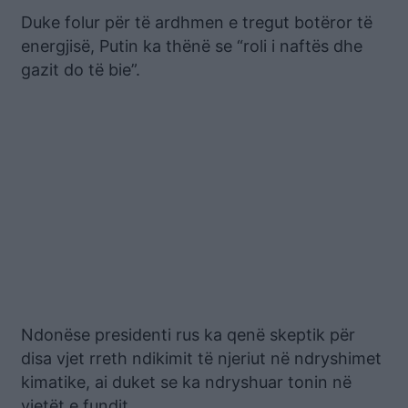
Duke folur për të ardhmen e tregut botëror të
energjisë, Putin ka thënë se “roli i naftës dhe
gazit do të bie”.
Ndonëse presidenti rus ka qenë skeptik për
disa vjet rreth ndikimit të njeriut në ndryshimet
kimatike, ai duket se ka ndryshuar tonin në
vjetët e fundit.