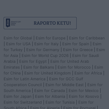
Esim for Global
|
Esim for Europe
|
Esim for Caribbean
|
Esim for USA
|
Esim for Italy
|
Esim for Spain
|
Esim
for Turkey
|
Esim for Germany
|
Esim for Greece
|
Esim
for Asia
|
Esim for World Cup 2026
|
Esim for Saudi
Arabia
|
Esim for Egypt
|
Esim for United Arab
Emirates
|
Esim for Balkans
|
Esim for Morocco
|
Esim
for China
|
Esim for United Kingdom
|
Esim for Africa
|
Esim for Latin America
|
Esim for GCC Gulf
Cooperation Council
|
Esim for Middle East
|
Esim for
South America
|
Esim for Canada
|
Esim for Mexico
|
Esim for Japan
|
Esim for Albania
|
Esim for Kosovo
|
Esim for Switzerland
|
Esim for Tunisia
|
Esim for
South Africa
|
Esim for Algeria
|
Esim for Portugal
|