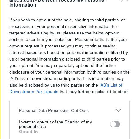
Information
If you wish to opt-out of the sale, sharing to third parties, or
Shtuar
më
26.04.2025 10:09
processing of your personal or sensitive information for
targeted advertising by us, please use the below opt-out
section to confirm your selection. Please note that after your
opt-out request is processed you may continue seeing
interest-based ads based on personal information utilized by
us or personal information disclosed to third parties prior to
your opt-out. You may separately opt-out of the further
disclosure of your personal information by third parties on the
IAB’s list of downstream participants. This information may
also be disclosed by us to third parties on the
IAB’s List of
Downstream Participants
that may further disclose it to other
third parties.
Personal Data Processing Opt Outs
Zjarri masiv që përfshiu
Sot dita e 71 e revoltës/
Krujën duke shkrumbuar
Qytetaret nuk heqin dorë,
I want to opt-out of the Sharing of my
sipërfaqe të mëdha/
kërkojnë ndryshim të
personal data.
Opted In
Rama: Shmangëm një
klasës politike: Rama jep