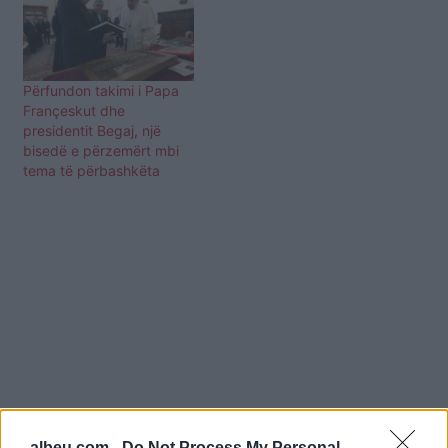
Përfundon takimi i Papa
Françeskut dhe
presidentit Begaj, një
bisedë e përzemërt mbi
tema të përbashkëta
albeu.com -
Do Not Process My Personal