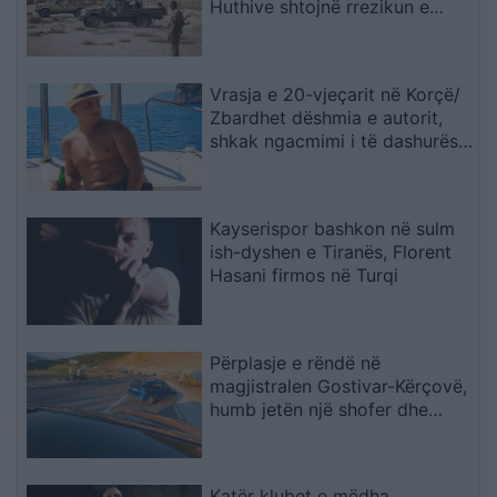
Huthive shtojnë rrezikun e
zgjerimit të luftës
Vrasja e 20-vjeçarit në Korçë/
Zbardhet dëshmia e autorit,
shkak ngacmimi i të dashurës
nga viktima
Kayserispor bashkon në sulm
ish-dyshen e Tiranës, Florent
Hasani firmos në Turqi
Përplasje e rëndë në
magjistralen Gostivar-Kërçovë,
humb jetën një shofer dhe
plagoset rëndë një tjetër
Katër klubet e mëdha