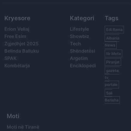
Kryesore
Kategori
Tags
Erion Veliaj
Lifestyle
Edi Rama
Free Esim
Showbiz
Albania
Zgjedhjet 2025
Tech
News
Belinda Balluku
Shëndetësi
Ilir Meta
SPAK
Argetim
Piranjat
Kombëtarja
Enciklopedi
gazeta,
tv,
portale
Sali
Berisha
Moti
Moti në Tiranë