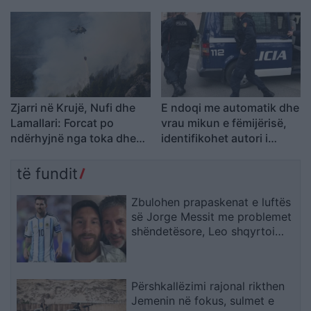
temperaturave
Zjarri në Krujë, Nufi dhe
E ndoqi me automatik dhe
Lamallari: Forcat po
vrau mikun e fëmijërisë,
ndërhyjnë nga toka dhe
identifikohet autori i
ajri
dyshuar që është në
kërkim
të fundit
Zbulohen prapaskenat e luftës
së Jorge Messit me problemet
shëndetësore, Leo shqyrtoi
largimin nga Botërori
Përshkallëzimi rajonal rikthen
Jemenin në fokus, sulmet e