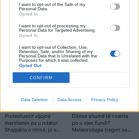
bilanc tragjik
dorëheqjen
I want to opt-out of the Sale of my
Personal Data.
Opted In
I want to opt-out of processing my
Personal Data for Targeted Advertising.
Opted In
Pas dy vitesh në kërkim
Përfundon pas 4 orësh
I want to opt-out of Collection, Use,
për dosjen e inceneratorit
protesta kundër klasës
Retention, Sale, and/or Sharing of my
Personal Data that Is Unrelated with the
të Tiranës, arrestohet
politike: “Nesër më
Purposes for which it was collected.
Renardo Nallbani në
shumë!”
Opted Out
Palasë
CONFIRM
Data Deletion
Data Access
Privacy Policy
Protestuesit vijojnë
Ditëve shumë të nxehta
marshimin pa u ndalur:
po u vjen fundi?
Shqipëria e rinisë, jo e
Meteorologia tregon se
partisë!
kur nis rënia e