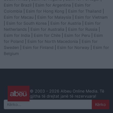
Esim for Brazil
|
Esim for Argentina
|
Esim for
Colombia
|
Esim for Hong Kong
|
Esim for Thailand
|
Esim for Macau
|
Esim for Malaysia
|
Esim for Vietnam
|
Esim for South Korea
|
Esim for Austria
|
Esim for
Netherlands
|
Esim for Australia
|
Esim for Russia
|
Esim for India
|
Esim for Chile
|
Esim for Peru
|
Esim
for Poland
|
Esim for North Macedonia
|
Esim for
Sweden
|
Esim for Finland
|
Esim for Norway
|
Esim for
Belgium
© 2003 -
2026 Albeu Online Media. Të
gjitha të drejtat janë të rezervuara!
Search