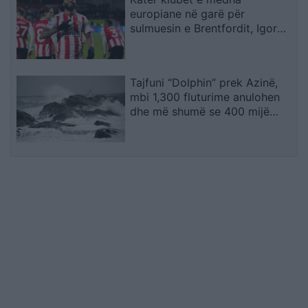
europiane në garë për
sulmuesin e Brentfordit, Igor
Thiago
Tajfuni “Dolphin” prek Azinë,
mbi 1,300 fluturime anulohen
dhe më shumë se 400 mijë
banorë evakuohen