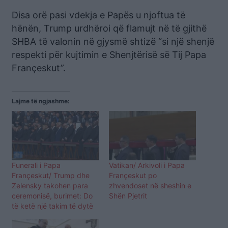
Disa orë pasi vdekja e Papës u njoftua të
hënën, Trump urdhëroi që flamujt në të gjithë
SHBA të valonin në gjysmë shtizë “si një shenjë
respekti për kujtimin e Shenjtërisë së Tij Papa
Françeskut”.
Lajme të ngjashme:
Funerali i Papa
Vatikan/ Arkivoli i Papa
Françeskut/ Trump dhe
Françeskut po
Zelensky takohen para
zhvendoset në sheshin e
ceremonisë, burimet: Do
Shën Pjetrit
të ketë një takim të dytë