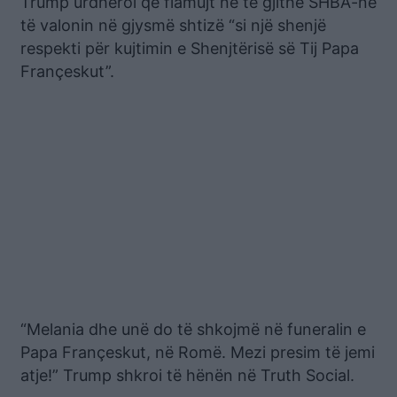
Trump urdhëroi që flamujt në të gjithë SHBA-në
të valonin në gjysmë shtizë “si një shenjë
respekti për kujtimin e Shenjtërisë së Tij Papa
Françeskut”.
“Melania dhe unë do të shkojmë në funeralin e
Papa Françeskut, në Romë. Mezi presim të jemi
atje!” Trump shkroi të hënën në Truth Social.