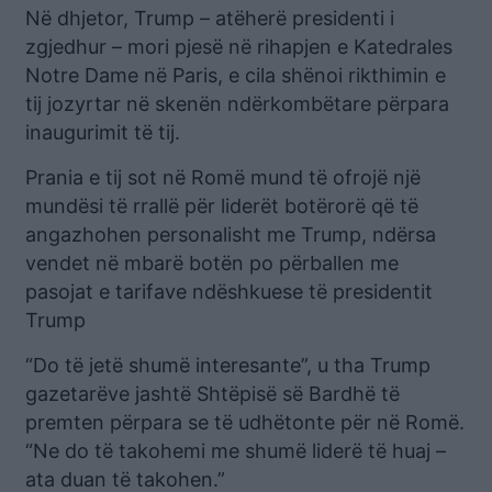
Në dhjetor, Trump – atëherë presidenti i
zgjedhur – mori pjesë në rihapjen e Katedrales
Notre Dame në Paris, e cila shënoi rikthimin e
tij jozyrtar në skenën ndërkombëtare përpara
inaugurimit të tij.
Prania e tij sot në Romë mund të ofrojë një
mundësi të rrallë për liderët botërorë që të
angazhohen personalisht me Trump, ndërsa
vendet në mbarë botën po përballen me
pasojat e tarifave ndëshkuese të presidentit
Trump
“Do të jetë shumë interesante”, u tha Trump
gazetarëve jashtë Shtëpisë së Bardhë të
premten përpara se të udhëtonte për në Romë.
“Ne do të takohemi me shumë liderë të huaj –
ata duan të takohen.”