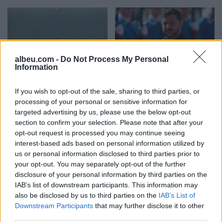
albeu.com -
Do Not Process My Personal
Information
Ankaraja u kërkon
Zelensky paralajmëron:
Moskës dhe Kievit
Rusia mund të presë deri
If you wish to opt-out of the sale, sharing to third parties, or
armëpushim në Detin e Zi
në 50 mijë trupa nga
processing of your personal or sensitive information for
Koreja e Veriut
targeted advertising by us, please use the below opt-out
section to confirm your selection. Please note that after your
opt-out request is processed you may continue seeing
interest-based ads based on personal information utilized by
us or personal information disclosed to third parties prior to
your opt-out. You may separately opt-out of the further
disclosure of your personal information by third parties on the
IAB’s list of downstream participants. This information may
Senati konfirmon me
Sulmet ruse godasin
also be disclosed by us to third parties on the
IAB’s List of
rezultat të ngushtë ish-
zonat pranë Kievit, vriten
Downstream Participants
that may further disclose it to other
avokatin e Trumpit si
tre persona, përfshirë një
third parties.