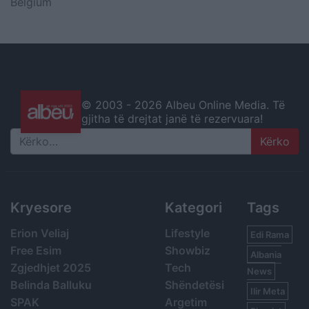
Belgium
© 2003 -
2026 Albeu Online Media. Të
gjitha të drejtat janë të rezervuara!
Search
Kryesore
Kategori
Tags
Erion Veliaj
Lifestyle
Edi Rama
Free Esim
Showbiz
Albania
Zgjedhjet 2025
Tech
News
Belinda Balluku
Shëndetësi
Ilir Meta
SPAK
Argetim