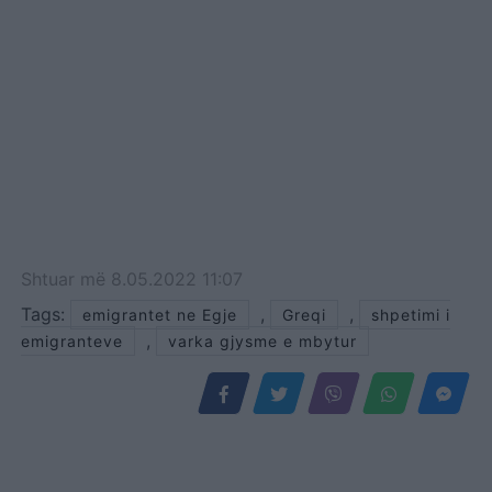
Shtuar
më
8.05.2022 11:07
Tags:
,
,
emigrantet ne Egje
Greqi
shpetimi i
,
emigranteve
varka gjysme e mbytur