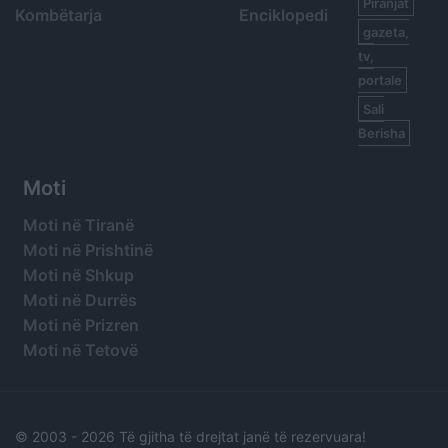
Piranjat
Kombëtarja
Enciklopedi
gazeta,
tv,
portale
Sali
Berisha
Moti
Moti në Tiranë
Moti në Prishtinë
Moti në Shkup
Moti në Durrës
Moti në Prizren
Moti në Tetovë
© 2003 -
2026 Të gjitha të drejtat janë të rezervuara!