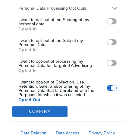
Prokuror të Përgjithshëm
fëmijë
të SHBA-së
Personal Data Processing Opt Outs
I want to opt-out of the Sharing of my
personal data.
Opted In
I want to opt-out of the Sale of my
Personal Data.
Ukraina arrin marrëveshje
Videoja e rrallë e liderit
Opted In
me SHBA-në për furnizime
suprem publikohet nga
I want to opt-out of processing my
mujore me raketa Patriot
Irani, mister mbi
Personal Data for Targeted Advertising.
shëndetin e Mojtaba
Opted In
Khameneit
I want to opt-out of Collection, Use,
Retention, Sale, and/or Sharing of my
Personal Data that Is Unrelated with the
Purposes for which it was collected.
Opted Out
CONFIRM
Zelensky kërkon më
Zelensky pas takimit me
shumë sisteme të
Vuçiçin: Ukraina nuk e
mbrojtjes ajrore: Raketa
ndryshon qëndrimin, nuk
Data Deletion
Data Access
Privacy Policy