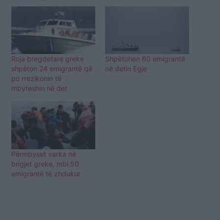
Roja bregdetare greke
Shpëtohen 60 emigrantë
shpëton 24 emigrantë që
në detin Egje
po rrezikonin të
mbyteshin në det
Përmbyset varka në
brigjet greke, mbi 50
emigrantë të zhdukur