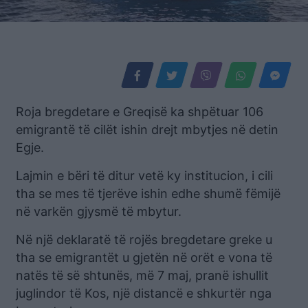
Roja bregdetare e Greqisë ka shpëtuar 106
emigrantë të cilët ishin drejt mbytjes në detin
Egje.
Lajmin e bëri të ditur vetë ky institucion, i cili
tha se mes të tjerëve ishin edhe shumë fëmijë
në varkën gjysmë të mbytur.
Në një deklaratë të rojës bregdetare greke u
tha se emigrantët u gjetën në orët e vona të
natës të së shtunës, më 7 maj, pranë ishullit
juglindor të Kos, një distancë e shkurtër nga