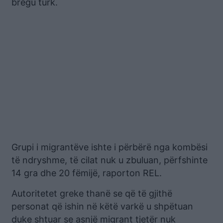
bregu turk.
Grupi i migrantëve ishte i përbërë nga kombësi
të ndryshme, të cilat nuk u zbuluan, përfshinte
14 gra dhe 20 fëmijë, raporton REL.
Autoritetet greke thanë se që të gjithë
personat që ishin në këtë varkë u shpëtuan
duke shtuar se asnjë migrant tjetër nuk