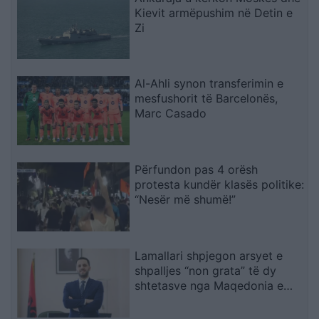
Kievit armëpushim në Detin e
Zi
Al-Ahli synon transferimin e
mesfushorit të Barcelonës,
Marc Casado
Përfundon pas 4 orësh
protesta kundër klasës politike:
“Nesër më shumë!”
Lamallari shpjegon arsyet e
shpalljes “non grata” të dy
shtetasve nga Maqedonia e
Veriut